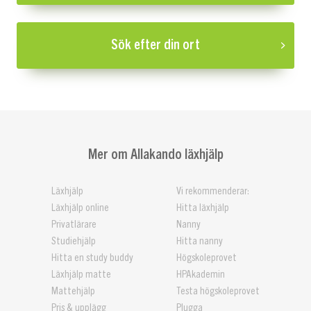
Sök efter din ort
Mer om Allakando läxhjälp
Läxhjälp
Vi rekommenderar:
Läxhjälp online
Hitta läxhjälp
Privatlärare
Nanny
Studiehjälp
Hitta nanny
Hitta en study buddy
Högskoleprovet
Läxhjälp matte
HPAkademin
Mattehjälp
Testa högskoleprovet
Pris & upplägg
Plugga