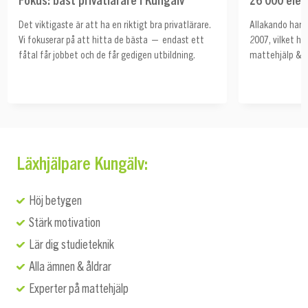
Det viktigaste är att ha en riktigt bra privatlärare.
Allakando har h
Vi fokuserar på att hitta de bästa — endast ett
2007, vilket ha
fåtal får jobbet och de får gedigen utbildning.
mattehjälp & s
Läxhjälpare Kungälv:
Höj betygen
Stärk motivation
Lär dig studieteknik
Alla ämnen & åldrar
Experter på mattehjälp