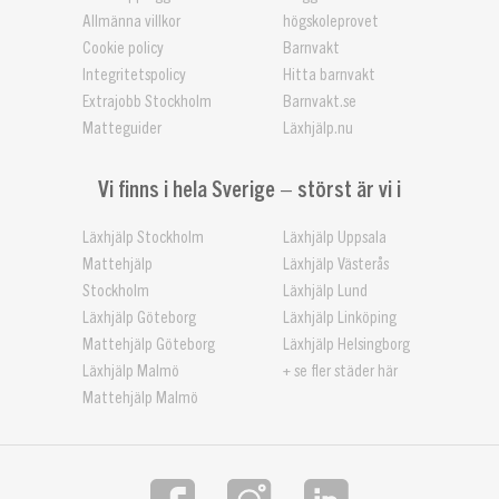
Allmänna villkor
högskoleprovet
Cookie policy
Barnvakt
Integritetspolicy
Hitta barnvakt
Extrajobb Stockholm
Barnvakt.se
Matteguider
Läxhjälp.nu
Vi finns i hela Sverige – störst är vi i
Läxhjälp Stockholm
Läxhjälp Uppsala
Mattehjälp
Läxhjälp Västerås
Stockholm
Läxhjälp Lund
Läxhjälp Göteborg
Läxhjälp Linköping
Mattehjälp Göteborg
Läxhjälp Helsingborg
Läxhjälp Malmö
+ se fler städer här
Mattehjälp Malmö