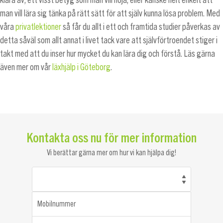
klara av, ett visst betyg som man vill höja, eller kanske helt enkelt att
man vill lära sig tänka på rätt sätt för att själv kunna lösa problem. Med
våra
privatlektioner
så får du allt i ett och framtida studier påverkas av
detta såväl som allt annat i livet tack vare att självförtroendet stiger i
takt med att du inser hur mycket du kan lära dig och förstå. Läs gärna
även mer om vår
läxhjälp i Göteborg
.
Kontakta oss nu för mer information
Vi berättar gärna mer om hur vi kan hjälpa dig!
Mobilnummer