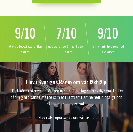
9/10
7/10
9/10
höjer sitt betyg i ett eller flera
upplever att de får mer tid över
känner mindre stress med
ämnen
till annat
läxhjälpen
Elev i Sveriges Radio om vår läxhjälp:
”Det känns så mycket lättare med de här. Jag som avskyr matte. De
får mig att känna matte som ett lättsamt ämne helt plötsligt och
då blir man intresserad.”
– Elev i UR-reportaget om vår läxhjälp