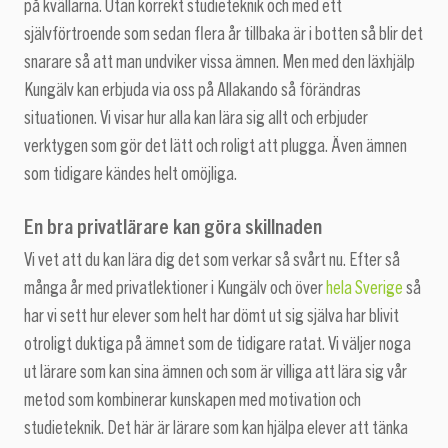
på kvällarna. Utan korrekt studieteknik och med ett
självförtroende som sedan flera år tillbaka är i botten så blir det
snarare så att man undviker vissa ämnen. Men med den läxhjälp
Kungälv kan erbjuda via oss på Allakando så förändras
situationen. Vi visar hur alla kan lära sig allt och erbjuder
verktygen som gör det lätt och roligt att plugga. Även ämnen
som tidigare kändes helt omöjliga.
En bra privatlärare kan göra skillnaden
Vi vet att du kan lära dig det som verkar så svårt nu. Efter så
många år med privatlektioner i Kungälv och över
hela Sverige
så
har vi sett hur elever som helt har dömt ut sig själva har blivit
otroligt duktiga på ämnet som de tidigare ratat. Vi väljer noga
ut lärare som kan sina ämnen och som är villiga att lära sig vår
metod som kombinerar kunskapen med motivation och
studieteknik. Det här är lärare som kan hjälpa elever att tänka