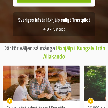
Sveriges bästa läxhjälp enligt Trustpilot
4.8 •
Trustpilot
Därför väljer så många
läxhjälp i Kungälv från
Allakando
1
2
Fokus: bäst privatlärare i Kungälv
26 000 elev