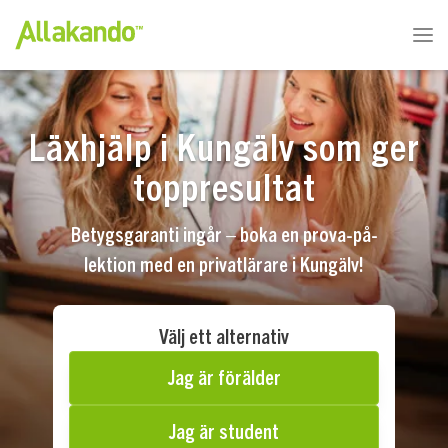
Läxhjälp i Kungälv som ger
toppresultat
Betygsgaranti ingår – boka en prova-på-
lektion med en privatlärare i Kungälv!
Välj ett alternativ
Jag är förälder
Jag är student