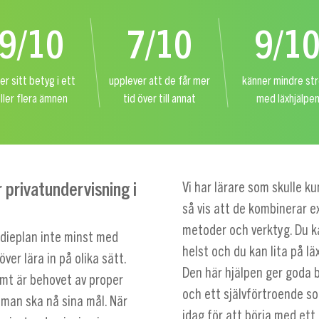
9/10
7/10
9/1
er sitt betyg i ett
upplever att de får mer
känner mindre st
ller flera ämnen
tid över till annat
med läxhjälpe
r privatundervisning i
Vi har lärare som skulle k
så vis att de kombinerar 
metoder och verktyg. Du k
tudieplan inte minst med
helst och du kan lita på lä
över lära in på olika sätt.
Den här hjälpen ger goda be
mt är behovet av proper
och ett självförtroende s
 man ska nå sina mål. När
idag för att börja med ett 