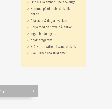
Finns i alla ämnen, i hela Sverige
Hemma, på ett bibliotek eller
online
Alla tider & dagar i veckan
Börja med en prova-på-lektion
Ingen bindningstid
Nöjdhetsgaranti
Stärk motivation & studieteknik
9 av 10 når sina studiemål!
chyr