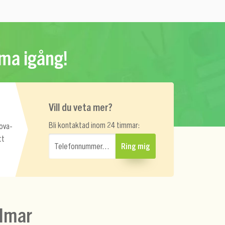
mma igång!
Vill du veta mer?
Bli kontaktad inom 24 timmar:
rova-
tt
Telefonnummer…
Ring mig
almar