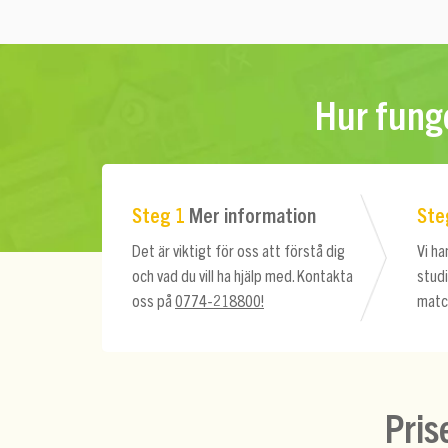
Hur funge
Steg 1
Mer information
Ste
Det är viktigt för oss att förstå dig
Vi ha
och vad du vill ha hjälp med. Kontakta
stud
oss på
0774-218800!
matc
Pris