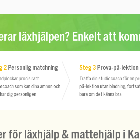
rar läxhjälpen? Enkelt att ko
g 2
Personlig matchning
Steg 3
Prova-på-lektion
ndplockar precis rätt
Träffa din studiecoach för en p
iecoach som kan dina ämnen och
på-lektion utan bindning, fortsä
har dig personligen
bara om det känns bra
er för läxhjälp & mattehjälp i K