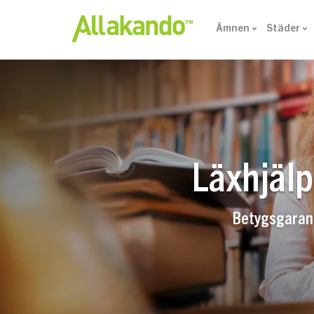
Ämnen
Städer
Läxhjälp
Betygsgaranti