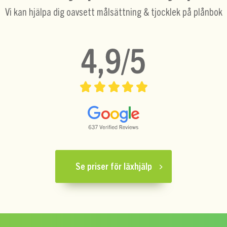
Vi kan hjälpa dig oavsett målsättning & tjocklek på plånbok
Se priser för läxhjälp