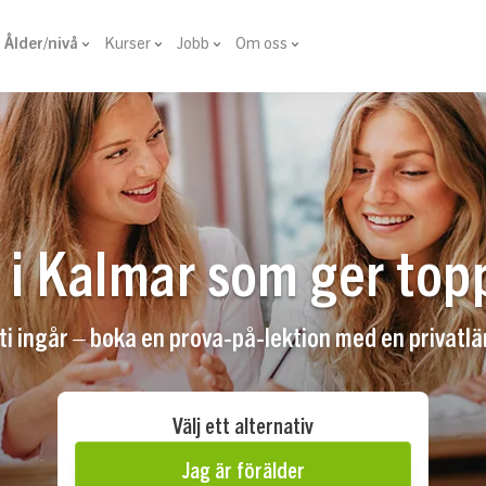
Ålder/nivå
Kurser
Jobb
Om oss
 i Kalmar som ger top
 ingår – boka en prova-på-lektion med en privatlä
Välj ett alternativ
Jag är förälder