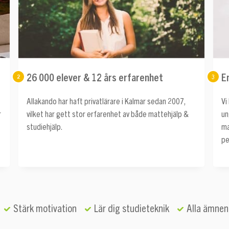
26 000 elever & 12 års erfarenhet
E
2
3
Allakando har haft privatlärare i Kalmar sedan 2007,
Vi
r
vilket har gett stor erfarenhet av både mattehjälp &
un
studiehjälp.
ma
pe
Stärk motivation
Lär dig studieteknik
Alla ämnen