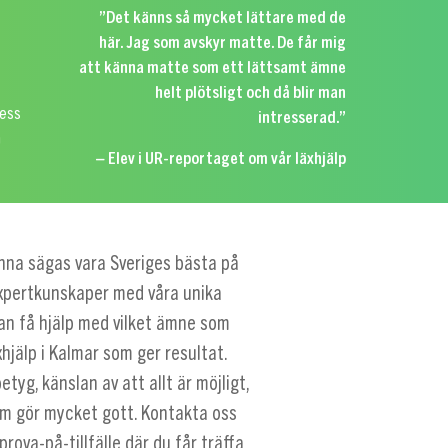
”Det känns så mycket lättare med de
0
här. Jag som avskyr matte. De får mig
att känna matte som ett lättsamt ämne
helt plötsligt och då blir man
ress
intresserad.”
n
– Elev i UR-reportaget om vår läxhjälp
unna sägas vara Sveriges bästa på
expertkunskaper med våra unika
an få hjälp med vilket ämne som
xhjälp i Kalmar som ger resultat.
tyg, känslan av att allt är möjligt,
om gör mycket gott. Kontakta oss
prova-på-tillfälle där du får träffa