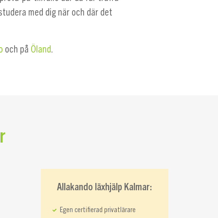
 studera med dig när och där det
o
och på
Öland
.
r
Allakando läxhjälp Kalmar:
Egen certifierad privatlärare