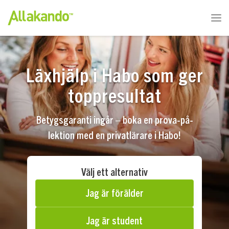
Läxhjälp i Habo som ger
toppresultat
Betygsgaranti ingår – boka en prova-på-
lektion med en privatlärare i Habo!
Välj ett alternativ
Jag är förälder
Jag är student