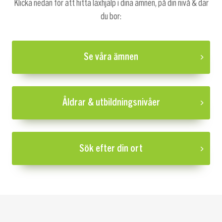
Klicka nedan för att hitta läxhjälp i dina ämnen, på din nivå & där
du bor:
Se våra ämnen
Åldrar & utbildningsnivåer
Sök efter din ort