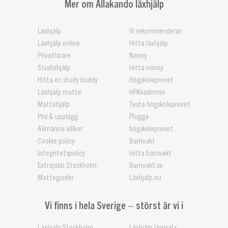
Mer om Allakando läxhjälp
Läxhjälp
Vi rekommenderar:
Läxhjälp online
Hitta läxhjälp
Privatlärare
Nanny
Studiehjälp
Hitta nanny
Hitta en study buddy
Högskoleprovet
Läxhjälp matte
HPAkademin
Mattehjälp
Testa högskoleprovet
Pris & upplägg
Plugga
Allmänna villkor
högskoleprovet
Cookie policy
Barnvakt
Integritetspolicy
Hitta barnvakt
Extrajobb Stockholm
Barnvakt.se
Matteguider
Läxhjälp.nu
Vi finns i hela Sverige – störst är vi i
Läxhjälp Stockholm
Läxhjälp Uppsala