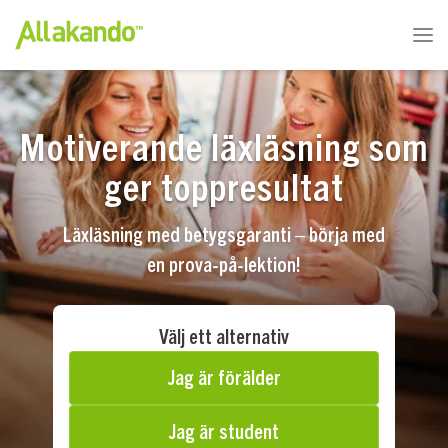
Motiverande läxläsning som
ger toppresultat
Läxläsning med betygsgaranti – börja med
en prova-på-lektion!
Välj ett alternativ
Jag är förälder
Jag är student