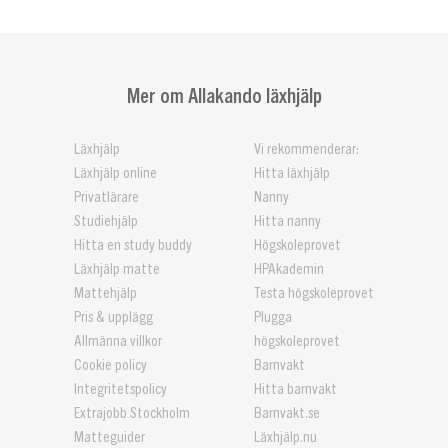
Mer om Allakando läxhjälp
Läxhjälp
Vi rekommenderar:
Läxhjälp online
Hitta läxhjälp
Privatlärare
Nanny
Studiehjälp
Hitta nanny
Hitta en study buddy
Högskoleprovet
Läxhjälp matte
HPAkademin
Mattehjälp
Testa högskoleprovet
Pris & upplägg
Plugga
Allmänna villkor
högskoleprovet
Cookie policy
Barnvakt
Integritetspolicy
Hitta barnvakt
Extrajobb Stockholm
Barnvakt.se
Matteguider
Läxhjälp.nu