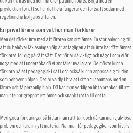
du kan träffas med hemma eller på annan plats. Börja med en
provlektion för att se hur det hela fungerar och fortsätt sedan med
regelbundna läxhjälpstillfällen.
En privatlärare som vet hur man förklarar
Men det räcker inte med att läraren kan sitt ämne. En stor anledning till
att du behöver läxläsningshjälp är antagligen att du inte har fått ämnet
förklarat för dig på rätt sätt. Det här är så viktigt och något som vi är
noga med att undersöka då vi anställer nya lärare. De måste kunna
förklara på ett pedagogiskt sätt och också kunna anpassa sig till den
som behöver hjälpen. Det är väldigt bra att sitta tillsammans med en
lärare och få personlig hjälp. Då kan man verkligen hitta orsaken till att
man inte har greppat ett ämne och snabbt rätta till detta.
Med goda förklaringar så hittar man rätt tänk och då kan man själv lösa
problem och lära in nytt material. När man får pedagogiken som hittills