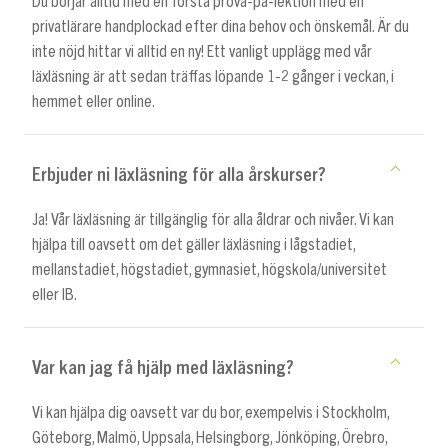
Du börjar alltid med en första prova-på-lektion med en
privatlärare handplockad efter dina behov och önskemål. Är du
inte nöjd hittar vi alltid en ny! Ett vanligt upplägg med vår
läxläsning är att sedan träffas löpande 1-2 gånger i veckan, i
hemmet eller online.
Erbjuder ni läxläsning för alla årskurser?
Ja! Vår läxläsning är tillgänglig för alla åldrar och nivåer. Vi kan
hjälpa till oavsett om det gäller läxläsning i lågstadiet,
mellanstadiet, högstadiet, gymnasiet, högskola/universitet
eller IB.
Var kan jag få hjälp med läxläsning?
Vi kan hjälpa dig oavsett var du bor, exempelvis i Stockholm,
Göteborg, Malmö, Uppsala, Helsingborg, Jönköping, Örebro,