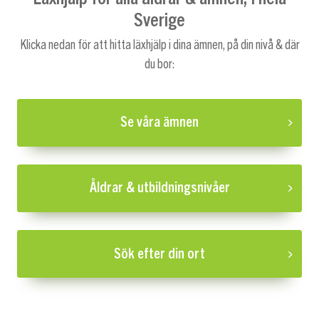
Sverige
Klicka nedan för att hitta läxhjälp i dina ämnen, på din nivå & där
du bor:
Se våra ämnen
Åldrar & utbildningsnivåer
Sök efter din ort