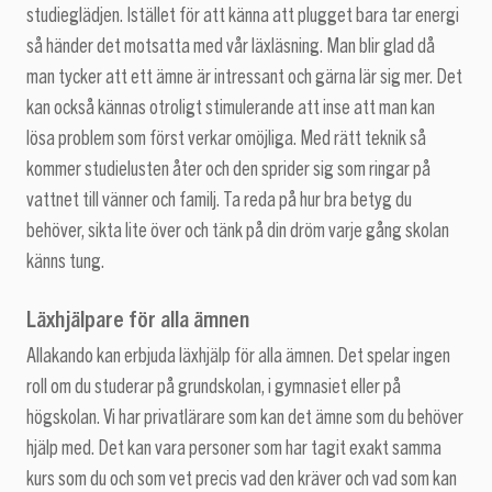
studieglädjen. Istället för att känna att plugget bara tar energi
så händer det motsatta med vår läxläsning. Man blir glad då
man tycker att ett ämne är intressant och gärna lär sig mer. Det
kan också kännas otroligt stimulerande att inse att man kan
lösa problem som först verkar omöjliga. Med rätt teknik så
kommer studielusten åter och den sprider sig som ringar på
vattnet till vänner och familj. Ta reda på hur bra betyg du
behöver, sikta lite över och tänk på din dröm varje gång skolan
känns tung.
Läxhjälpare för alla ämnen
Allakando kan erbjuda läxhjälp för alla ämnen. Det spelar ingen
roll om du studerar på grundskolan, i gymnasiet eller på
högskolan. Vi har privatlärare som kan det ämne som du behöver
hjälp med. Det kan vara personer som har tagit exakt samma
kurs som du och som vet precis vad den kräver och vad som kan