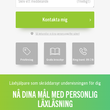
Skriv ett meddelande
Kontakta mig
Så behandlar vi dina personuppgifter säkert
Prisförslag
Gratis broschyr
Ring (vard. 09-19)
Läxhjälpare som skräddarsyr undervisningen för dig
NÅ DINA MÅL MED PERSONLIG
LÄXLÄSNING