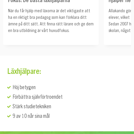
När du får hjälp med läxorna är det viktigaste att
Allakando gör å
ha en riktigt bra pedagog som kan förklara ditt
elever, vilket ä
ämne på ditt sätt. Att finna rätt lärare och ge dem
Sedan 2007 har 
en bra utbildning är vårt huvudfokus.
skolan, något s
Läxhjälpare:
Höj betygen
Förbättra självförtroendet
Stärk studietekniken
9 av 10 når sina mål