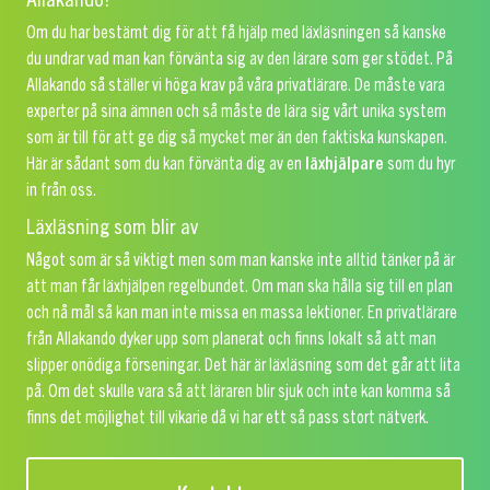
Om du har bestämt dig för att få hjälp med läxläsningen så kanske
du undrar vad man kan förvänta sig av den lärare som ger stödet. På
Allakando så ställer vi höga krav på våra privatlärare. De måste vara
experter på sina ämnen och så måste de lära sig vårt unika system
som är till för att ge dig så mycket mer än den faktiska kunskapen.
Här är sådant som du kan förvänta dig av en
läxhjälpare
som du hyr
in från oss.
Läxläsning som blir av
Något som är så viktigt men som man kanske inte alltid tänker på är
att man får läxhjälpen regelbundet. Om man ska hålla sig till en plan
och nå mål så kan man inte missa en massa lektioner. En privatlärare
från Allakando dyker upp som planerat och finns lokalt så att man
slipper onödiga förseningar. Det här är läxläsning som det går att lita
på. Om det skulle vara så att läraren blir sjuk och inte kan komma så
finns det möjlighet till vikarie då vi har ett så pass stort nätverk.