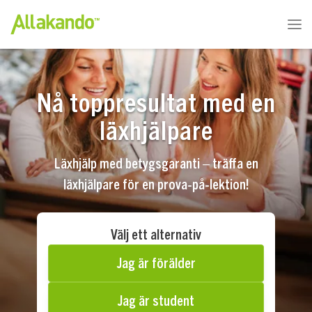
Nå toppresultat med en
läxhjälpare
Läxhjälp med betygsgaranti – träffa en
läxhjälpare för en prova-på-lektion!
Välj ett alternativ
Jag är förälder
Jag är student