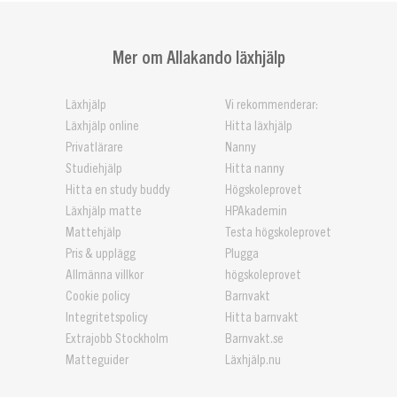
Mer om Allakando läxhjälp
Läxhjälp
Vi rekommenderar:
Läxhjälp online
Hitta läxhjälp
Privatlärare
Nanny
Studiehjälp
Hitta nanny
Hitta en study buddy
Högskoleprovet
Läxhjälp matte
HPAkademin
Mattehjälp
Testa högskoleprovet
Pris & upplägg
Plugga
Allmänna villkor
högskoleprovet
Cookie policy
Barnvakt
Integritetspolicy
Hitta barnvakt
Extrajobb Stockholm
Barnvakt.se
Matteguider
Läxhjälp.nu