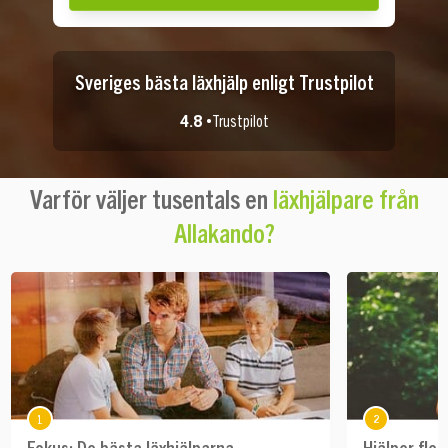
Sveriges bästa läxhjälp enligt Trustpilot
4.8 •
Trustpilot
Varför väljer tusentals en
läxhjälpare från
Allakando?
1
2
Fokus: De bästa läxhjälparna
Hjälper fles