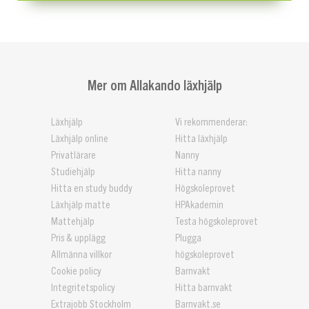
Mer om Allakando läxhjälp
Läxhjälp
Vi rekommenderar:
Läxhjälp online
Hitta läxhjälp
Privatlärare
Nanny
Studiehjälp
Hitta nanny
Hitta en study buddy
Högskoleprovet
Läxhjälp matte
HPAkademin
Mattehjälp
Testa högskoleprovet
Pris & upplägg
Plugga
Allmänna villkor
högskoleprovet
Cookie policy
Barnvakt
Integritetspolicy
Hitta barnvakt
Extrajobb Stockholm
Barnvakt.se