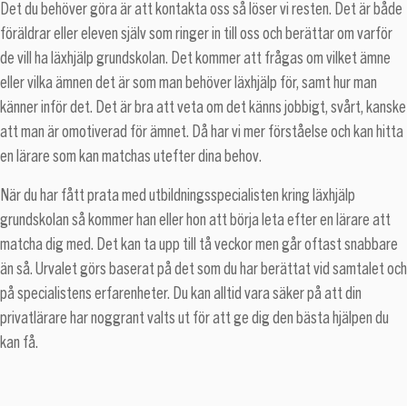
Det du behöver göra är att kontakta oss så löser vi resten. Det är både
föräldrar eller eleven själv som ringer in till oss och berättar om varför
de vill ha läxhjälp grundskolan. Det kommer att frågas om vilket ämne
eller vilka ämnen det är som man behöver läxhjälp för, samt hur man
känner inför det. Det är bra att veta om det känns jobbigt, svårt, kanske
att man är omotiverad för ämnet. Då har vi mer förståelse och kan hitta
en lärare som kan matchas utefter dina behov.
När du har fått prata med utbildningsspecialisten kring läxhjälp
grundskolan så kommer han eller hon att börja leta efter en lärare att
matcha dig med. Det kan ta upp till tå veckor men går oftast snabbare
än så. Urvalet görs baserat på det som du har berättat vid samtalet och
på specialistens erfarenheter. Du kan alltid vara säker på att din
privatlärare har noggrant valts ut för att ge dig den bästa hjälpen du
kan få.