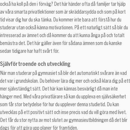
också ha koll på den i förväg? Det här händer ofta då familjer tar hjälp
av våra smarta privatlektioner som är skräddarsydda och som på kort
tid visar dig hur du ska tänka. Du kommer inte bara att förstå hur du
studerar utan också känna motivationen. På ett naturligt sätt så blir du
intresserad av ämnet och då kommer du att kunna ånga på och totalt
bemästra det. Det här gäller även för sådana ämnen som du kanske
sedan tidigare har haft svårt för.
Självförtroende och utveckling
När man studerar på gymnasiet så blir det automatiskt svårare än vad
det var i grundskolan. Du behöver lära dig mer och också klara dig på ett
mer självständigt sätt. Det här kan kännas besvärligt då man inte
hänger med. Med våra privatlärare så kan du uppleva en självsäkerhet
som får stor betydelse för hur du upplever denna studietid. Du kan
utvecklas på ett positivt sätt och inse precis vad du vill göra med livet.
Det får du stor nytta av mot slutet av gymnasieutbildningen då det blir
dags för att göra upp planer för framtiden.