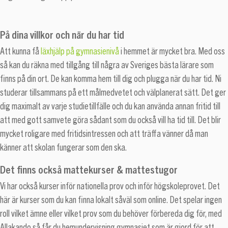
På dina villkor och när du har tid
Att kunna få
läxhjälp på gymnasienivå
i hemmet är mycket bra. Med oss
så kan du räkna med tillgång till några av Sveriges bästa lärare som
finns på din ort. De kan komma hem till dig och plugga när du har tid. Ni
studerar tillsammans på ett målmedvetet och välplanerat sätt. Det ger
dig maximalt av varje studietillfälle och du kan använda annan fritid till
att med gott samvete göra sådant som du också vill ha tid till. Det blir
mycket roligare med fritidsintressen och att träffa vänner då man
känner att skolan fungerar som den ska.
Det finns också mattekurser & mattestugor
Vi har också kurser inför nationella prov och inför högskoleprovet. Det
här är kurser som du kan finna lokalt såväl som online. Det spelar ingen
roll vilket ämne eller vilket prov som du behöver förbereda dig för, med
Allakando så får du hemundervisning gymnasiet som är gjord för att