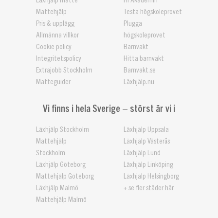
Läxhjälp matte
HPAkademin
Mattehjälp
Testa högskoleprovet
Pris & upplägg
Plugga
Allmänna villkor
högskoleprovet
Cookie policy
Barnvakt
Integritetspolicy
Hitta barnvakt
Extrajobb Stockholm
Barnvakt.se
Matteguider
Läxhjälp.nu
Vi finns i hela Sverige – störst är vi i
Läxhjälp Stockholm
Läxhjälp Uppsala
Mattehjälp
Läxhjälp Västerås
Stockholm
Läxhjälp Lund
Läxhjälp Göteborg
Läxhjälp Linköping
Mattehjälp Göteborg
Läxhjälp Helsingborg
Läxhjälp Malmö
+ se fler städer här
Mattehjälp Malmö