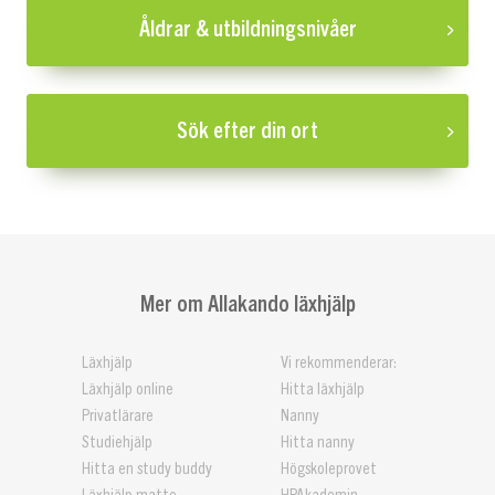
Åldrar & utbildningsnivåer
Sök efter din ort
Mer om Allakando läxhjälp
Läxhjälp
Vi rekommenderar:
Läxhjälp online
Hitta läxhjälp
Privatlärare
Nanny
Studiehjälp
Hitta nanny
Hitta en study buddy
Högskoleprovet