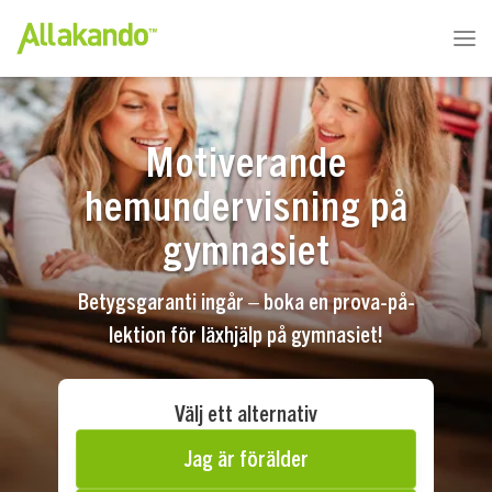
Motiverande
hemundervisning på
gymnasiet
Betygsgaranti ingår – boka en prova-på-
lektion för läxhjälp på gymnasiet!
Välj ett alternativ
Jag är förälder