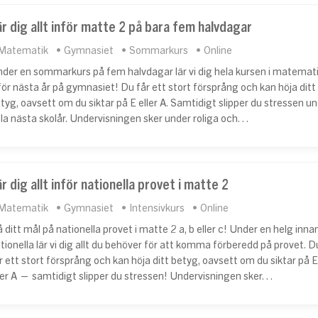
är dig allt inför matte 2 på bara fem halvdagar
Matematik
Gymnasiet
Sommarkurs
Online
der en sommarkurs på fem halvdagar lär vi dig hela kursen i matemat
för nästa år på gymnasiet! Du får ett stort försprång och kan höja ditt
tyg, oavsett om du siktar på E eller A. Samtidigt slipper du stressen u
la nästa skolår. Undervisningen sker under roliga och…
r dig allt inför nationella provet i matte 2
Matematik
Gymnasiet
Intensivkurs
Online
 ditt mål på nationella provet i matte 2 a, b eller c! Under en helg inna
tionella lär vi dig allt du behöver för att komma förberedd på provet. D
r ett stort försprång och kan höja ditt betyg, oavsett om du siktar på E
ler A — samtidigt slipper du stressen! Undervisningen sker…