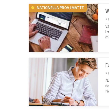
NATIONELLA PROV I MATTE
W
Vå
i 
me
Fu
Nå
na
få