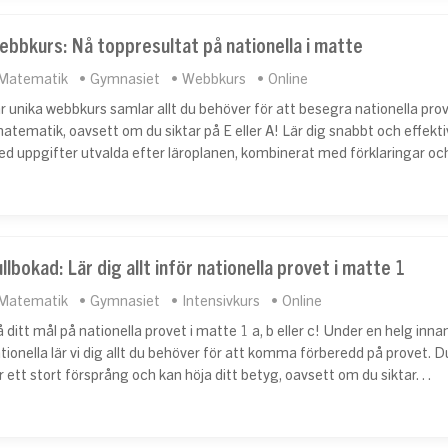
ebbkurs: Nå toppresultat på nationella i matte
Matematik
Gymnasiet
Webbkurs
Online
r unika webbkurs samlar allt du behöver för att besegra nationella pro
matematik, oavsett om du siktar på E eller A! Lär dig snabbt och effekti
d uppgifter utvalda efter läroplanen, kombinerat med förklaringar o
llbokad: Lär dig allt inför nationella provet i matte 1
Matematik
Gymnasiet
Intensivkurs
Online
 ditt mål på nationella provet i matte 1 a, b eller c! Under en helg inna
tionella lär vi dig allt du behöver för att komma förberedd på provet. D
r ett stort försprång och kan höja ditt betyg, oavsett om du siktar…