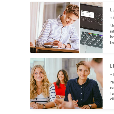
L
Un
in
be
he
Lä
Nå
na
få
el