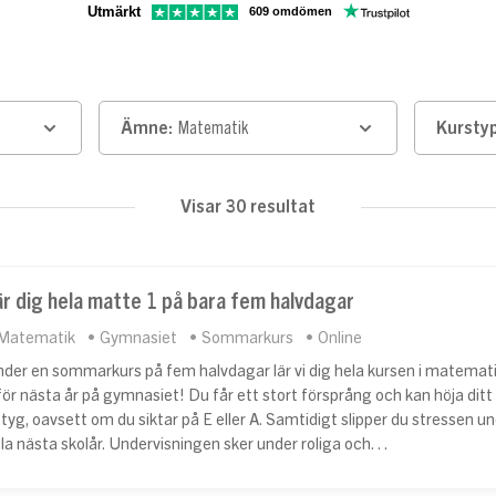
Utmärkt
609 omdömen
Ämne:
Matematik
Kurstyp
Visar 30 resultat
är dig hela matte 1 på bara fem halvdagar
Matematik
Gymnasiet
Sommarkurs
Online
der en sommarkurs på fem halvdagar lär vi dig hela kursen i matemat
för nästa år på gymnasiet! Du får ett stort försprång och kan höja ditt
tyg, oavsett om du siktar på E eller A. Samtidigt slipper du stressen u
la nästa skolår. Undervisningen sker under roliga och…