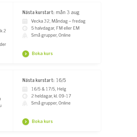
Nästa kurstart:
mån 3 aug
Vecka 32, Måndag – fredag
5 halvdagar, FM eller EM
ik 2
Små grupper, Online
nder
Boka kurs
Nästa kurstart:
16/5
16/5 & 17/5, Helg
2 heldagar, kl. 09-17
n
Små grupper, Online
u
Boka kurs