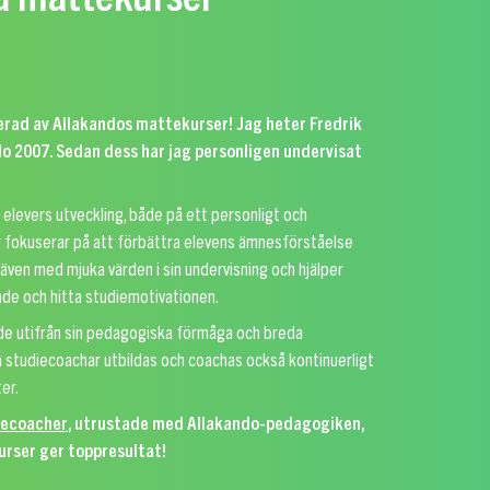
sserad av Allakandos mattekurser! Jag heter Fredrik
o 2007. Sedan dess har jag personligen undervisat
m elevers utveckling, både på ett personligt och
 fokuserar på att förbättra elevens ämnesförståelse
även med mjuka värden i sin undervisning och hjälper
ende och hitta studiemotivationen.
ade utifrån sin pedagogiska förmåga och breda
 studiecoachar utbildas och coachas också kontinuerligt
er.
iecoacher
, utrustade med Allakando-pedagogiken,
rser ger toppresultat!