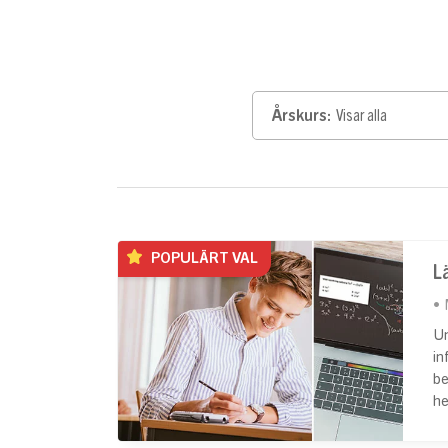
Årskurs:
Visar alla
POPULÄRT VAL
L
Un
in
be
he