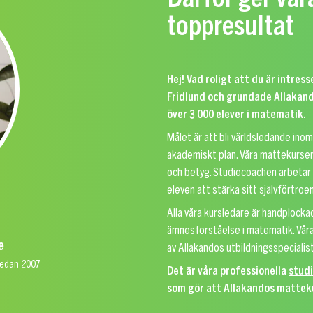
toppresultat
Hej! Vad roligt att du är intre
Fridlund och grundade Allakand
över 3 000 elever i matematik.
Målet är att bli världsledande ino
akademiskt plan. Våra mattekurser
och betyg. Studiecoachen arbetar 
eleven att stärka sitt självförtro
Alla våra kursledare är handplock
ämnesförståelse i matematik. Våra
e
av Allakandos utbildningsspecialist
 sedan 2007
Det är våra professionella
stud
som gör att Allakandos matteku