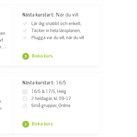
Nästa kurstart:
När du vill
Lär dig snabbt och enkelt,
Täcker in hela läroplanen,
ven
Plugga var du vill, när du vill
vt
ch…
Boka kurs
Nästa kurstart:
16/5
16/5 & 17/5, Helg
2 heldagar, kl. 09-17
n
Små grupper, Online
u
Boka kurs