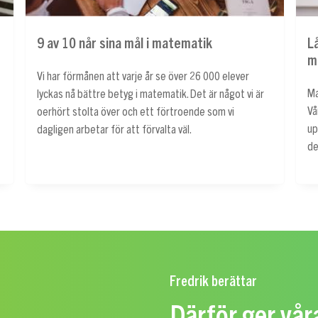
9 av 10 når sina mål i matematik
L
m
Vi har förmånen att varje år se över 26 000 elever
Ma
lyckas nå bättre betyg i matematik. Det är något vi är
Vå
oerhört stolta över och ett förtroende som vi
up
dagligen arbetar för att förvalta väl.
de
Fredrik berättar
Därför ger vå