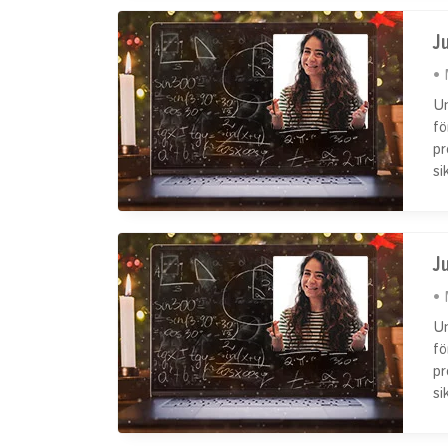
Ju
Un
fö
pr
si
Ju
Un
fö
pr
si