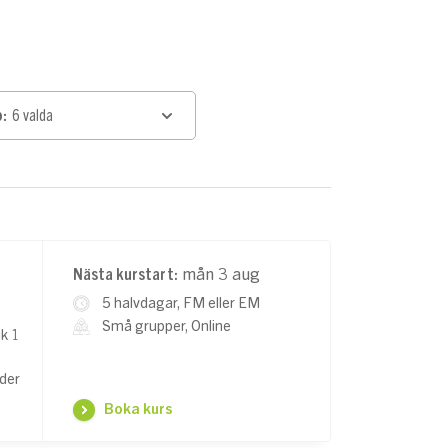
:
6 valda
Nästa kurstart:
mån 3 aug
5 halvdagar, FM eller EM
Små grupper, Online
ik 1
nder
Boka kurs