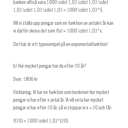
banken alltså vara
1000 \cdot 1,03 \cdot 1,03 \cdot
1,03 \cdot 1,03 \cdot 1,03 = 1000 \cdot 1,03^5
.
Vill vi ställa upp pengar som en funktion av antalet år kan
vi därför skriva det som
f(x) = 1000 \cdot 1,03^x
.
Det här är ett typexempel på en exponentialfunktion!
b) Hur mycket pengar har du efter 20 år?
Svar: 1806 kr
Förklaring: Vi har en funktion som beskriver hur mycket
pengar vi har efter x antal år. Vi vill veta hur mycket
pengar vi har efter 20 år, så vi stoppar in
x = 20
och får:
f(20) = 1000 \cdot 1,03^{20}
.