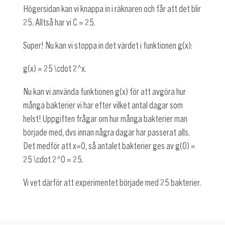
Högersidan kan vi knappa in i räknaren och får att det blir
25. Alltså har vi
C = 25
.
Super! Nu kan vi stoppa in det värdet i funktionen
g(x)
:
g(x) = 25 \cdot 2^x
.
Nu kan vi använda funktionen
g(x)
för att avgöra hur
många bakterier vi har efter vilket antal dagar som
helst! Uppgiften frågar om hur många bakterier man
började med, dvs innan några dagar har passerat alls.
Det medför att
x=0
, så antalet bakterier ges av
g(0) =
25 \cdot 2^0 = 25
.
Vi vet därför att experimentet började med 25 bakterier.