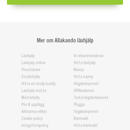
Mer om Allakando läxhjälp
Läxhjälp
Vi rekommenderar:
Läxhjälp online
Hitta läxhjälp
Privatlärare
Nanny
Studiehjälp
Hitta nanny
Hitta en study buddy
Högskoleprovet
Läxhjälp matte
HPAkademin
Mattehjälp
Testa högskoleprovet
Pris & upplägg
Plugga
Allmänna villkor
högskoleprovet
Cookie policy
Barnvakt
Integritetspolicy
Hitta barnvakt