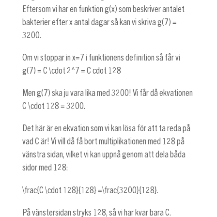
Eftersom vi har en funktion
g(x)
som beskriver antalet
bakterier efter x antal dagar så kan vi skriva
g(7) =
3200
.
Om vi stoppar in
x=7
i funktionens definition så får vi
g(7) = C \cdot 2^7 = C cdot 128
Men
g(7)
ska ju vara lika med 3200! Vi får då ekvationen
C \cdot 128 = 3200
.
Det här är en ekvation som vi kan lösa för att ta reda på
vad C är! Vi vill då få bort multiplikationen med 128 på
vänstra sidan, vilket vi kan uppnå genom att dela båda
sidor med 128:
\frac{C \cdot 128}{128} =\frac{3200}{128}
.
På vänstersidan stryks 128, så vi har kvar bara C.