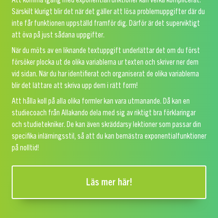
Att komma igång med exponentialfunktioner kan verka komplicerat.
Särskilt klurigt blir det när det gäller att lösa problemuppgifter där du
inte får funktionen uppställd framför dig. Därför är det superviktigt
att öva på just sådana uppgifter.
När du möts av en liknande textuppgift underlättar det om du först
försöker plocka ut de olika variablerna ur texten och skriver ner dem
vid sidan. När du har identifierat och organiserat de olika variablerna
blir det lättare att skriva upp dem i rätt form!
Att hålla koll på alla olika formler kan vara utmanande. Då kan en
studiecoach från Allakando dela med sig av riktigt bra förklaringar
och studietekniker. De kan även skräddarsy lektioner som passar din
specifika inlärningsstil, så att du kan bemästra exponentialfunktioner
på nolltid!
Läs mer här!