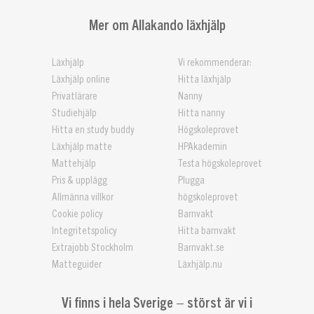
Mer om Allakando läxhjälp
Läxhjälp
Vi rekommenderar:
Läxhjälp online
Hitta läxhjälp
Privatlärare
Nanny
Studiehjälp
Hitta nanny
Hitta en study buddy
Högskoleprovet
Läxhjälp matte
HPAkademin
Mattehjälp
Testa högskoleprovet
Pris & upplägg
Plugga
Allmänna villkor
högskoleprovet
Cookie policy
Barnvakt
Integritetspolicy
Hitta barnvakt
Extrajobb Stockholm
Barnvakt.se
Matteguider
Läxhjälp.nu
Vi finns i hela Sverige – störst är vi i