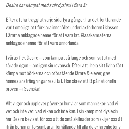
Desire har kämpat med svår dyslexi i flera år.
Efter att ha tragglat varje sida fyra gånger, har det fortfarande
varit omöjligt att förklara innehållet under läxförhören i klassen.
Lärarna anklagade henne för att vara lat. Klasskamraterna
anklagade henne för att vara annorlunda.
I våras fick Desire – som kämpat så länge och som suttit med
tårade ögon – äntligen sin revansch. Efter att i hela sitt liv ha fått
kämpa mot böckerna och oförstående lärare & elever, gav
hennes ansträngningar resultat. Hon skrev ett B på nationella
proven – i Svenska!
Allt vi gör och upplever påverkar hur vi är som människor; vad vi
vet och inte vet, vad vi kan och inte kan. I sin kamp mot dyslexin
har Desire bevisat för oss att de små skillnader som skiljer oss åt
ifrån början är försumbara i förhållande till alla de erfarenheter vi