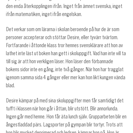
den enda återkopplingen ifrån. Inget från ämnet svenska, inget
ifrån matematiken, inget ifrån engelskan.
Det verkar som om lärarna i skolan beroende på hur de är som
personer accepterar och stöttar Desire, eller tyvärr tvärtom.
Fortfarande i åttonde klass tror hennes svensklärare att hon av
lathet inte läst ut boken han gett i skoluppgift. Vad han inte vill ta
till sig är att hon verkligen läser. Hon läser den förbannade
bokens sidor inte en gång, inte två gånger. När hon har tragglat
igenom samma sida 4 gånger eller mer kan hon likt kungen vända
blad.
Desire kämpar på med sina skoluppgifter men får samtidigt det
tufft i klassen när hon går i åttan, blir utstött. Blir annorlunda.
Ingen går med henne. Hon får äta lunch själv. Grupparbeten blir en
ångestladdad pärs. Lagsporter på gympan blir tortyr. Trots att
hon blir mycket deprimerad och ledsen, kämpar hon på. Hon är