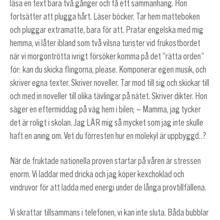
läsa en text bara två gånger och få ett sammanhang. Hon
fortsätter att plugga hårt. Läser böcker. Tar hem matteboken
och pluggar extramatte, bara för att. Pratar engelska med mig
hemma, vi låter ibland som två vilsna turister vid frukostbordet
när vi morgontrötta ivrigt försöker komma på det ”rätta orden”
för: kan du skicka flingorna, please. Komponerar egen musik, och
skriver egna texter. Skriver noveller. Tar mod till sig och skickar till
och med in noveller till olika tävlingar på nätet. Skriver dikter. Hon
säger en eftermiddag på väg hem i bilen; – Mamma, jag tycker
det är roligt i skolan. Jag LÄR mig så mycket som jag inte skulle
haft en aning om. Vet du förresten hur en molekyl är uppbyggd..?
När de fruktade nationella proven startar på våren är stressen
enorm. Vi laddar med dricka och jag köper kexchoklad och
vindruvor för att ladda med energi under de långa provtillfällena.
Vi skrattar tillsammans i telefonen, vi kan inte sluta. Båda bubblar