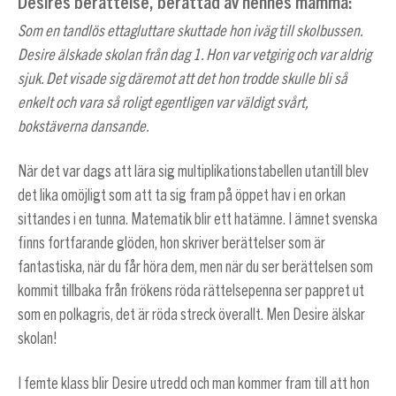
Desires berättelse, berättad av hennes mamma:
Som en tandlös ettagluttare skuttade hon iväg till skolbussen.
Desire älskade skolan från dag 1. Hon var vetgirig och var aldrig
sjuk. Det visade sig däremot att det hon trodde skulle bli så
enkelt och vara så roligt egentligen var väldigt svårt,
bokstäverna dansande.
När det var dags att lära sig multiplikationstabellen utantill blev
det lika omöjligt som att ta sig fram på öppet hav i en orkan
sittandes i en tunna. Matematik blir ett hatämne. I ämnet svenska
finns fortfarande glöden, hon skriver berättelser som är
fantastiska, när du får höra dem, men när du ser berättelsen som
kommit tillbaka från frökens röda rättelsepenna ser pappret ut
som en polkagris, det är röda streck överallt. Men Desire älskar
skolan!
I femte klass blir Desire utredd och man kommer fram till att hon