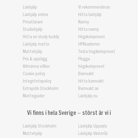
Läxhjälp
Vi rekommenderar:
Läxhjälp online
Hitta läxhjälp
Privatlärare
Nanny
Studiehjälp
Hitta nanny
Hitta en study buddy
Högskoleprovet
Läxhjälp matte
HPAkademin
Mattehjälp
Testa högskoleprovet
Pris & upplägg
Plugga
Allmänna villkor
högskoleprovet
Cookie policy
Barnvakt
Integritetspolicy
Hitta barnvakt
Extrajobb Stockholm
Barnvakt.se
Matteguider
Läxhjälp.nu
Vi finns i hela Sverige – störst är vi i
Läxhjälp Stockholm
Läxhjälp Uppsala
Mattehjälp
Läxhjälp Västerås