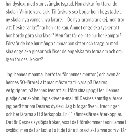
har dyslexi, med stor svårighetsgrad. Hon älskar fortfarande
skolan. Vill inte vara sjuk. Till årskurs sex börjar hon i högstadiet,
ny skola, nya vänner, nya lärare… De nya lärarna är okej, men tror
att Desire ”är lat” när hon inte kan. Ämnet engelska tycker att
hon borde göra sina läxor? Men förstår de inte hur hon kämpar?
Förstår de inte hur många timmar hon sitter och tragglar med
sina engelska glosor och läser de engelska texterna om och om
igen för oss i köket?
Jag, hennes mamma , berättar för hennes mentor ( och även är
hennes SO-lärare) att man måste ta till vara på Desires
vetgirighet, på hennes iver att slutföra sina uppgifter. Hennes
glädje över skolan. Jag skriver e-mail till Desires samtliga lärare,
jag berättar om Desires dyslexi. Jag bifogar även utredningen
och ber lärarna att återkoppla. En ( 1) ämneslärare återkopplar.
Det är Desires syslöjdsfröken, visst det förekommer teori i ämnet
syslöjd, men det är lustigt att det är ett praktiskt ämne som vi får