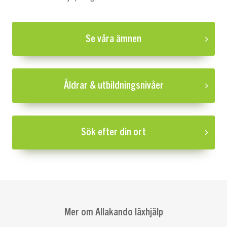
Se våra ämnen
Åldrar & utbildningsnivåer
Sök efter din ort
Mer om Allakando läxhjälp