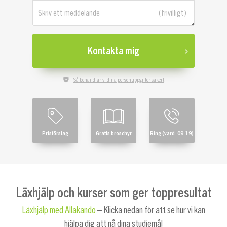
Skriv ett meddelande
Kontakta mig
Så behandlar vi dina personuppgifter säkert
Prisförslag
Gratis broschyr
Ring (vard. 09-19)
Läxhjälp och kurser som ger toppresultat
Läxhjälp med Allakando
– Klicka nedan för att se hur vi kan
hjälpa dig att nå dina studiemål