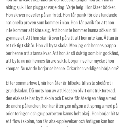
aldrig sjuk. Hon pluggar varje dag. Varje helg. Hon läser böcker.
Hon skriver noveller på sin fritid. Hon får panik för de stundande
nationella proven som kommer i nian. Hon får panik för att hon
inte kommer att klara sig. Att hon inte kommer kunna söka in till
gymnasiet. Att hon ska få svart på vitt att hon inte kan. Åttan är
ett riktigt skitår. Hon vill byta skola. Men jag och hennes pappa
ber henne att stanna kvar. Att hon är så duktig som blir godkänd,
att byta nu när hennes lärare sakta börjar inse hur mycket hon
kämpar. Nu när de börjar se henne. Orkar hon verkligen börja om?
Efter sommarlovet, när hon åter är tillbaka till sista skolåret i
grundskolan. Då möts hon av att klassen blivit omstrukturerad,
den elakaste har bytt skola och Desire får återigen hänga med
de andra på lunchen, hon har återigen någon att springa med på
orienteringen och grupparbeten känns helt okej . Hon börjar hitta
ett flow i skolan, hon får aha-upplevelser och äntligen kan hon