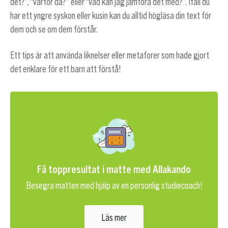
det?”, “varför då?” eller “vad kan jag jämföra det med?”. Ifall du
har ett yngre syskon eller kusin kan du alltid högläsa din text för
dem och se om dem förstår.
Ett tips är att använda liknelser eller metaforer som hade gjort
det enklare för ett barn att förstå!
Få toppresultat i matte med Allakando
Besegra matten med hjälp av en personlig studiecoach!
Läs mer