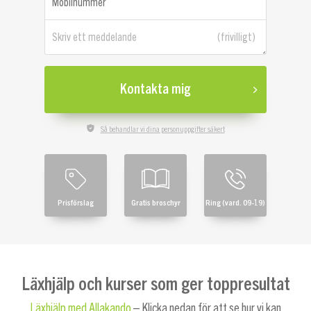
Mobilnummer
Skriv ett meddelande
Kontakta mig
Så behandlar vi dina personuppgifter säkert
Prisförslag
Gratis broschyr
Ring (vard. 09-19)
Läxhjälp och kurser som ger toppresultat
Läxhjälp med Allakando
– Klicka nedan för att se hur vi kan