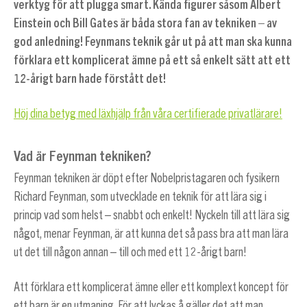
verktyg för att plugga smart. Kända figurer såsom Albert
Einstein och Bill Gates är båda stora fan av tekniken – av
god anledning! Feynmans teknik går ut på att man ska kunna
förklara ett komplicerat ämne på ett så enkelt sätt att ett
12-årigt barn hade förstått det!
Höj dina betyg med läxhjälp från våra certifierade privatlärare!
Vad är Feynman tekniken?
Feynman tekniken är döpt efter Nobelpristagaren och fysikern
Richard Feynman, som utvecklade en teknik för att lära sig i
princip vad som helst – snabbt och enkelt! Nyckeln till att lära sig
något, menar Feynman, är att kunna det så pass bra att man lära
ut det till någon annan – till och med ett 12-årigt barn!
Att förklara ett komplicerat ämne eller ett komplext koncept för
ett barn är en utmaning. För att lyckas å gäller det att man