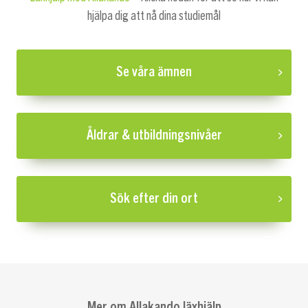
hjälpa dig att nå dina studiemål
Se våra ämnen
Åldrar & utbildningsnivåer
Sök efter din ort
Mer om Allakando läxhjälp