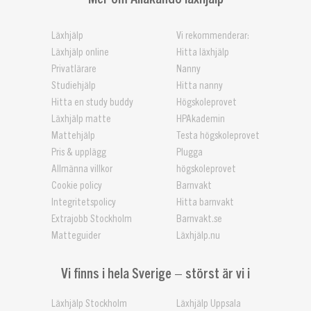
Läxhjälp
Vi rekommenderar:
Läxhjälp online
Hitta läxhjälp
Privatlärare
Nanny
Studiehjälp
Hitta nanny
Hitta en study buddy
Högskoleprovet
Läxhjälp matte
HPAkademin
Mattehjälp
Testa högskoleprovet
Pris & upplägg
Plugga
Allmänna villkor
högskoleprovet
Cookie policy
Barnvakt
Integritetspolicy
Hitta barnvakt
Extrajobb Stockholm
Barnvakt.se
Matteguider
Läxhjälp.nu
Vi finns i hela Sverige – störst är vi i
Läxhjälp Stockholm
Läxhjälp Uppsala