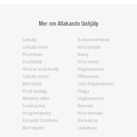
Mer om Allakando läxhjälp
Läxhjälp
Vi rekommenderar:
Läxhjälp online
Hitta läxhjälp
Privatlärare
Nanny
Studiehjälp
Hitta nanny
Hitta en study buddy
Högskoleprovet
Läxhjälp matte
HPAkademin
Mattehjälp
Testa högskoleprovet
Pris & upplägg
Plugga
Allmänna villkor
högskoleprovet
Cookie policy
Barnvakt
Integritetspolicy
Hitta barnvakt
Extrajobb Stockholm
Barnvakt.se
Matteguider
Läxhjälp.nu