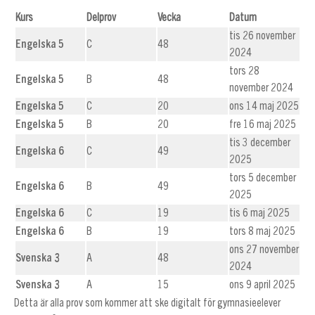
Kurs
Delprov
Vecka
Datum
tis 26 november
Engelska 5
C
48
2024
tors 28
Engelska 5
B
48
november 2024
Engelska 5
C
20
ons 14 maj 2025
Engelska 5
B
20
fre 16 maj 2025
tis 3 december
Engelska 6
C
49
2025
tors 5 december
Engelska 6
B
49
2025
Engelska 6
C
19
tis 6 maj 2025
Engelska 6
B
19
tors 8 maj 2025
ons 27 november
Svenska 3
A
48
2024
Svenska 3
A
15
ons 9 april 2025
Detta är alla prov som kommer att ske digitalt för gymnasieelever