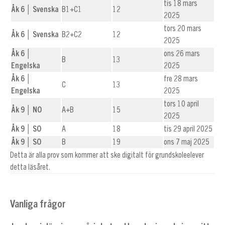
tis 18 mars
Åk 6 │ Svenska
B1+C1
12
2025
tors 20 mars
Åk 6 │ Svenska
B2+C2
12
2025
Åk 6 │
ons 26 mars
B
13
Engelska
2025
Åk 6 │
fre 28 mars
C
13
Engelska
2025
tors 10 april
Åk 9 │ NO
A+B
15
2025
Åk 9 │ SO
A
18
tis 29 april 2025
Åk 9 │ SO
B
19
ons 7 maj 2025
Detta är alla prov som kommer att ske digitalt för grundskoleelever
detta läsåret.
Vanliga frågor