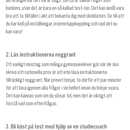
allt krångel när det väl är dags. Detta är såklart inget som
bedöms, utan det är bara en så kallad test-run. Det kan ändå vara
bra att ta tillfället i akt att bekanta dig med skoldatorn. Se till att
du har koll på inställningar, internetuppkoppling och vad det nu
kan vara!
2. Läs instruktionerna noggrant
Ett vanligt misstag som många gymnasieelever gör när de ska
skriva sitt nationella prov är att inte läsa instruktionerna
tillräckligt noggrant. När provet börjar, ta därför ett par minuter
för att läsa igenom alla frågor i sin helhet innan du börjar svara.
Det kan kännas som om du slösar tid, men det är viktigt att
förstå vad som efterfrågas.
3. Bli bäst på test med hjälp av en studiecoach