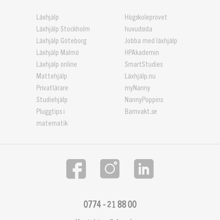
Läxhjälp
Högskoleprovet
Läxhjälp Stockholm
huvudsida
Läxhjälp Göteborg
Jobba med läxhjälp
Läxhjälp Malmö
HPAkademin
Läxhjälp online
SmartStudies
Mattehjälp
Läxhjälp.nu
Privatlärare
myNanny
Studiehjälp
NannyPoppins
Pluggtips i
Barnvakt.se
matematik
0774 - 21 88 00