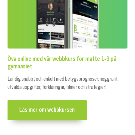
Öva online med vår webbkurs för matte 1-3 på
gymnasiet
Lär dig snabbt och enkelt med betygsprognoser, noggrant
utvalda uppgifter, förklaringar, filmer och strategier!
Läs mer om webbkursen