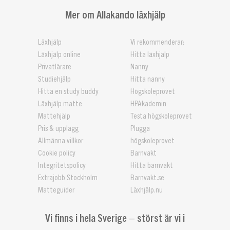
Mer om Allakando läxhjälp
Läxhjälp
Vi rekommenderar:
Läxhjälp online
Hitta läxhjälp
Privatlärare
Nanny
Studiehjälp
Hitta nanny
Hitta en study buddy
Högskoleprovet
Läxhjälp matte
HPAkademin
Mattehjälp
Testa högskoleprovet
Pris & upplägg
Plugga
Allmänna villkor
högskoleprovet
Cookie policy
Barnvakt
Integritetspolicy
Hitta barnvakt
Extrajobb Stockholm
Barnvakt.se
Matteguider
Läxhjälp.nu
Vi finns i hela Sverige – störst är vi i