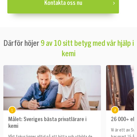
Kontakta oss nu
Därför höjer
9 av 10 sitt betyg med vår hjälp i
kemi
1
2
Målet: Sveriges bästa privatlärare i
26 000+ ele
kemi
Vi är ett av Sv
Vårt fokus ligger alltid på att hitta och utbilda de
har snart 15 år