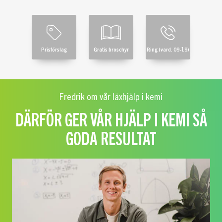
Prisförslag
Gratis broschyr
Ring (vard. 09-19)
Fredrik om vår läxhjälp i kemi
DÄRFÖR GER VÅR HJÄLP I KEMI SÅ
GODA RESULTAT