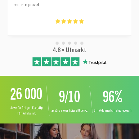
senaste provet!”
4.8 • Utmärkt
26 000
9/10
96%
elever får årligen läxhjälp
av våra elever höjer sitt betyg
är nöjda med sin studiecoach
från Allakando