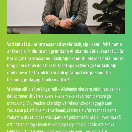
Vad kul att du är intresserad av vår läxhjälp i kemi! Mitt namn
är Fredrik Fridlund och grundade Allakando 2007. I snart 15 år
har vi gett professionell läxhjälp i kemi till elever i hela landet.
Idag är vi ett av de största företagen i Sverige för läxhjälp,
men oavsett storlek har vi aldrig tappat vår passion för
lärande, pedagogik och resultat!
Vi jobbar alltid efter höga mål – Allakando ska vara bäst i världen när
det kommer till våra elevers akademiska såväl som personliga
utveckling. Vi utvecklar ständigt vår Allakando-pedagogik som
fokuserar på att öka motivationen, stärka självförtroendet samt
förbättra din studieteknik. Självklart jobbar vi för att du även ska få
ett bättre betyg i kemi! Vi kan hjälpa dig med allt från att skriva
labbrapporter till plugg inför kommande prov – om det så är