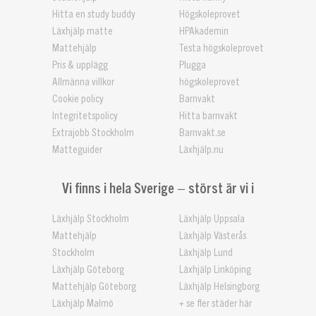
Hitta en study buddy
Högskoleprovet
Läxhjälp matte
HPAkademin
Mattehjälp
Testa högskoleprovet
Pris & upplägg
Plugga
Allmänna villkor
högskoleprovet
Cookie policy
Barnvakt
Integritetspolicy
Hitta barnvakt
Extrajobb Stockholm
Barnvakt.se
Matteguider
Läxhjälp.nu
Vi finns i hela Sverige – störst är vi i
Läxhjälp Stockholm
Läxhjälp Uppsala
Mattehjälp
Läxhjälp Västerås
Stockholm
Läxhjälp Lund
Läxhjälp Göteborg
Läxhjälp Linköping
Mattehjälp Göteborg
Läxhjälp Helsingborg
Läxhjälp Malmö
+ se fler städer här