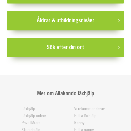
Åldrar & utbildningsnivåer
Sök efter din ort
Mer om Allakando läxhjälp
Läxhjälp
Vi rekommenderar:
Läxhjälp online
Hitta läxhjälp
Privatlärare
Nanny
Studiehjälp
Hitta nanny