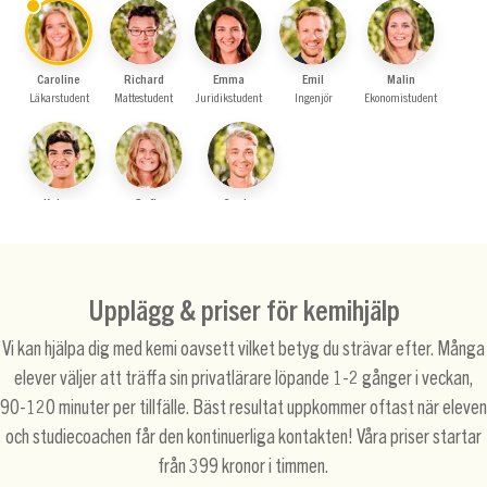
Caroline
Richard
Emma
Emil
Malin
Läkarstudent
Mattestudent
Juridikstudent
Ingenjör
Ekonomistudent
Keiwan
Sofia
Gustav
Ekonomistudent
Läkarstudent
Student på Han…
Upplägg & priser för kemihjälp
Vi kan hjälpa dig med kemi oavsett vilket betyg du strävar efter. Många
elever väljer att träffa sin privatlärare löpande 1-2 gånger i veckan,
90-120 minuter per tillfälle. Bäst resultat uppkommer oftast när eleven
och studiecoachen får den kontinuerliga kontakten! Våra priser startar
från 399 kronor i timmen.