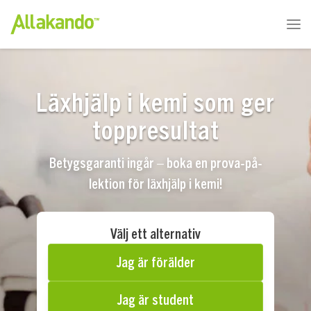
Läxhjälp i kemi som ger
toppresultat
Betygsgaranti ingår – boka en prova-på-
lektion för läxhjälp i kemi!
Välj ett alternativ
Jag är förälder
Jag är student