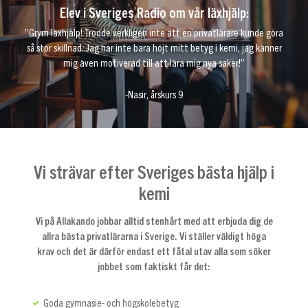
Elev i Sveriges Radio om vår läxhjälp:
”Grym läxhjälp! Trodde verkligen inte att en privatlärare kunde göra
så stor skillnad. Jag har inte bara höjt mitt betyg i kemi, jag känner
mig även motiverad till att lära mig nya saker!”
-Nasir, årskurs 9
Vi strävar efter Sveriges bästa hjälp i
kemi
Vi på Allakando jobbar alltid stenhårt med att erbjuda dig de
allra bästa privatlärarna i Sverige. Vi ställer väldigt höga
krav och det är därför endast ett fåtal utav alla som söker
jobbet som faktiskt får det:
Goda gymnasie- och högskolebetyg