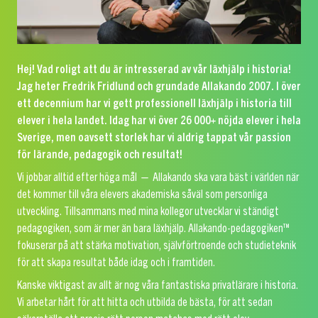
Hej! Vad roligt att du är intresserad av vår läxhjälp i historia!
Jag heter Fredrik Fridlund och grundade Allakando 2007. I över
ett decennium har vi gett professionell läxhjälp i historia till
elever i hela landet. Idag har vi över 26 000+ nöjda elever i hela
Sverige, men oavsett storlek har vi aldrig tappat vår passion
för lärande, pedagogik och resultat!
Vi jobbar alltid efter höga mål — Allakando ska vara bäst i världen när
det kommer till våra elevers akademiska såväl som personliga
utveckling. Tillsammans med mina kollegor utvecklar vi ständigt
pedagogiken, som är mer än bara läxhjälp. Allakando-pedagogiken™
fokuserar på att stärka motivation, självförtroende och studieteknik
för att skapa resultat både idag och i framtiden.
Kanske viktigast av allt är nog våra fantastiska privatlärare i historia.
Vi arbetar hårt för att hitta och utbilda de bästa, för att sedan