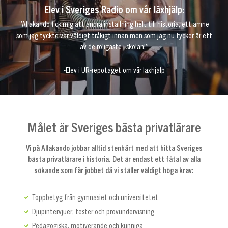
Elev i Sveriges Radio om vår läxhjälp:
”Allakando fick mig att ändra inställning helt till historia, ett ämne
som jag tyckte var väldigt tråkigt innan men som jag nu tycker är ett
av de roligaste i skolan!”
-Elev i UR-repotaget om vår läxhjälp
Målet är Sveriges bästa privatlärare
Vi på Allakando jobbar alltid stenhårt med att hitta Sveriges
bästa privatlärare i historia. Det är endast ett fåtal av alla
sökande som får jobbet då vi ställer väldigt höga krav:
Toppbetyg från gymnasiet och universitetet
Djupintervjuer, tester och provundervisning
Pedagogiska, motiverande och kunniga