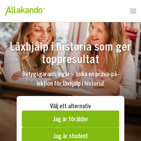
Läxhjälp i historia som ger
toppresultat
Betygsgaranti ingår – boka en prova-på-
lektion för läxhjälp i historia!
Välj ett alternativ
Jag är förälder
Jag är student