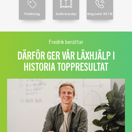
Prisförslag
Gratis broschyr
Ring (vard. 09-19)
Fredrik berättar
DÄRFÖR GER VÅR LÄXHJÄLP I
HISTORIA TOPPRESULTAT