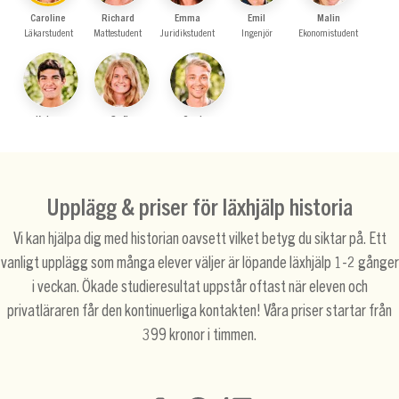
Caroline
Richard
Emma
Emil
Malin
Läkarstudent
Mattestudent
Juridikstudent
Ingenjör
Ekonomistudent
Keiwan
Sofia
Gustav
Ekonomistudent
Läkarstudent
Student på Han…
Upplägg & priser för läxhjälp historia
Vi kan hjälpa dig med historian oavsett vilket betyg du siktar på. Ett
vanligt upplägg som många elever väljer är löpande läxhjälp 1-2 gånger
i veckan. Ökade studieresultat uppstår oftast när eleven och
privatläraren får den kontinuerliga kontakten! Våra priser startar från
399 kronor i timmen.