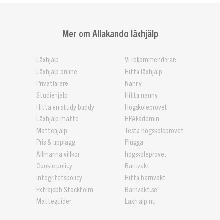
Mer om Allakando läxhjälp
Läxhjälp
Vi rekommenderar:
Läxhjälp online
Hitta läxhjälp
Privatlärare
Nanny
Studiehjälp
Hitta nanny
Hitta en study buddy
Högskoleprovet
Läxhjälp matte
HPAkademin
Mattehjälp
Testa högskoleprovet
Pris & upplägg
Plugga
Allmänna villkor
högskoleprovet
Cookie policy
Barnvakt
Integritetspolicy
Hitta barnvakt
Extrajobb Stockholm
Barnvakt.se
Matteguider
Läxhjälp.nu