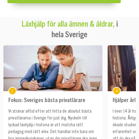
i
Läxhjälp för alla ämnen & åldrar,
hela Sverige
1
2
Fokus: Sveriges bästa privatlärare
Hjälper årl
Vi strävar alltid efter att hitta de absolut bästa
I över 14 år har
privatlärarna i Sverige för just dig. Nyckeln till
historia. Årlige
lyckad läxhjälp i historia är att matcha rätt
ökade studiere
pedagog med rätt elev. Det handlar inte bara om
erfarenhet och
bra ämneskunskaper, utan din privatlärare ska även
att du ska nå ö