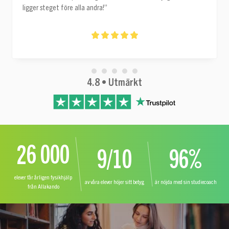
ligger steget före alla andra!”
4.8 • Utmärkt
26 000
9/10
96%
elever får årligen fysikhjälp
av våra elever höjer sitt betyg
är nöjda med sin studiecoach
från Allakando