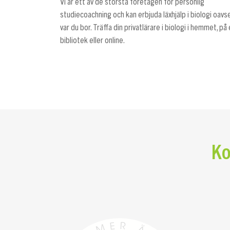
Vi är ett av de största företagen för personlig
studiecoachning och kan erbjuda läxhjälp i biologi oavs
var du bor. Träffa din privatlärare i biologi i hemmet, på
bibliotek eller online.
Ko