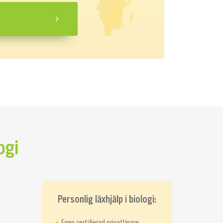
ogi
Personlig läxhjälp i biologi:
Egen certifierad privatlärare