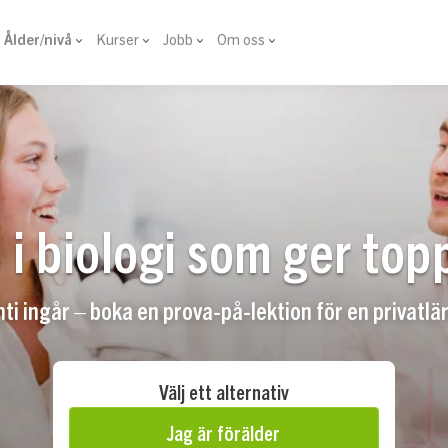
Ålder/nivå
Kurser
Jobb
Om oss
 i biologi som ger top
i ingår – boka en prova-på-lektion för en privatlära
Välj ett alternativ
Jag är förälder