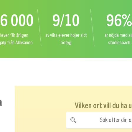
6 000
9/10
96%
lever får årligen
av våra elever höjer sitt
är nöjda med si
hjälp från Allakando
betyg
studiecoach
a
Vilken ort vill du ha 