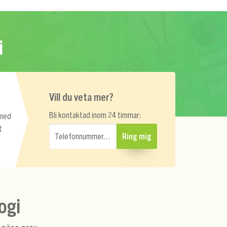
i
Vill du veta mer?
Bli kontaktad inom 24 timmar:
 med
t
Telefonnummer…
Ring mig
ogi