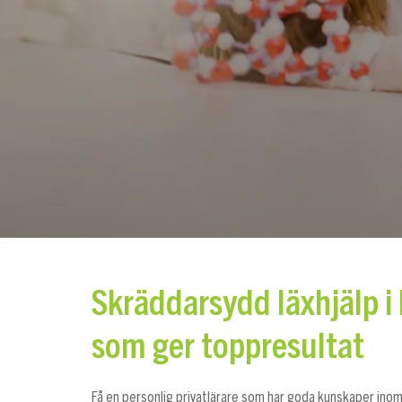
Skräddarsydd läxhjälp i 
som ger toppresultat
Få en personlig privatlärare som har goda kunskaper inom 