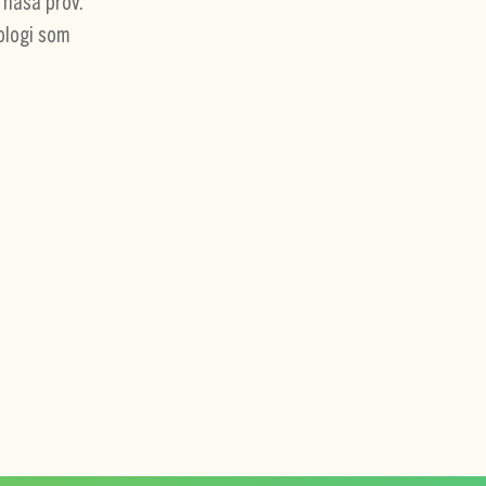
a näsa prov.
iologi som