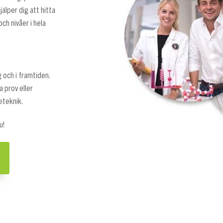
lper dig att hitta
och nivåer i hela
g och i framtiden.
a prov eller
eteknik.
u!