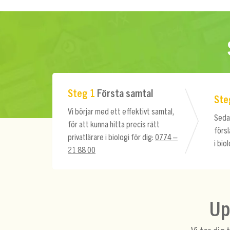
Steg 1
Första samtal
Ste
Vi börjar med ett effektivt samtal,
Sedan
för att kunna hitta precis rätt
försl
privatlärare i biologi för dig:
0774 –
i bio
21 88 00
Up