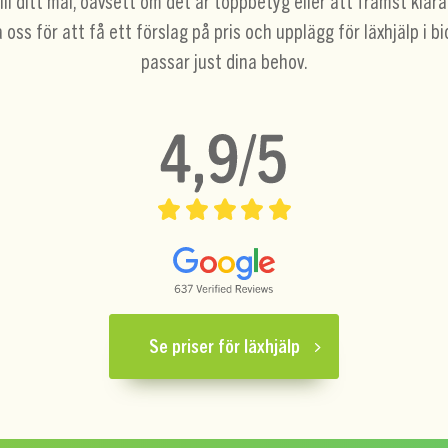
till ditt mål, oavsett om det är toppbetyg eller att främst klar
oss för att få ett förslag på pris och upplägg för läxhjälp i b
passar just dina behov.
Se priser för läxhjälp