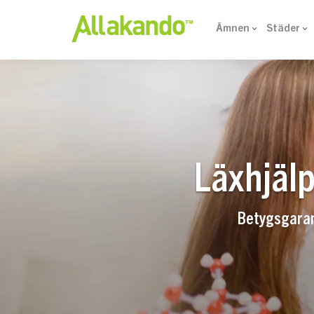
Ämnen
Städer
Läxhjälp
Betygsgarant