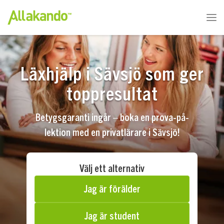
Läxhjälp i Sävsjö som ger
toppresultat
Betygsgaranti ingår – boka en prova-på-
lektion med en privatlärare i Sävsjö!
Välj ett alternativ
Jag är förälder
Jag är student