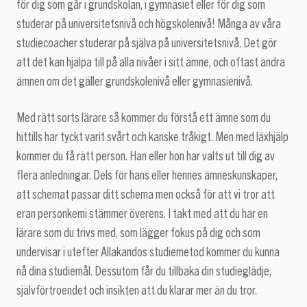
för dig som går i grundskolan, i gymnasiet eller för dig som
studerar på universitetsnivå och högskolenivå! Många av våra
studiecoacher studerar på själva på universitetsnivå. Det gör
att det kan hjälpa till på alla nivåer i sitt ämne, och oftast andra
ämnen om det gäller grundskolenivå eller gymnasienivå.
Med rätt sorts lärare så kommer du förstå ett ämne som du
hittills har tyckt varit svårt och kanske tråkigt. Men med läxhjälp
kommer du få rätt person. Han eller hon har valts ut till dig av
flera anledningar. Dels för hans eller hennes ämneskunskaper,
att schemat passar ditt schema men också för att vi tror att
eran personkemi stämmer överens. I takt med att du har en
lärare som du trivs med, som lägger fokus på dig och som
undervisar i utefter Allakandos studiemetod kommer du kunna
nå dina studiemål. Dessutom får du tillbaka din studieglädje,
självförtroendet och insikten att du klarar mer än du tror.