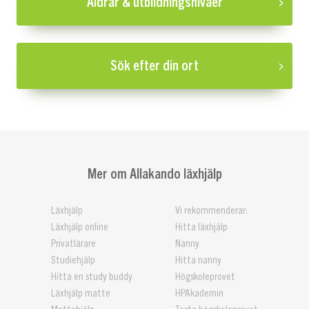
Åldrar & utbildningsnivåer
Sök efter din ort
Mer om Allakando läxhjälp
Läxhjälp
Vi rekommenderar:
Läxhjälp online
Hitta läxhjälp
Privatlärare
Nanny
Studiehjälp
Hitta nanny
Hitta en study buddy
Högskoleprovet
Läxhjälp matte
HPAkademin