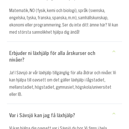
Matematik, NO (fysik, kemi och biologi), språk (svenska,
engelska, tyska, franska, spanska, m.m), samhällskunskap,
ekonomi eller programmering. Ser du inte ditt ämne här? Vi kan
med största sannolikhet hjälpa dig ändå!
Erbjuder ni läxhjälp för alla årskurser och
nivåer?
Ja! I Sävsjö är vår läxhjälp tillgänglig för alla åldrar och nivåer. Vi
kan hjälpa till oavsett om det gäller läxhjälp i lågstadiet,
mellanstadiet, högstadiet, gymnasiet, högskola/universitet
eller IB.
Var i Sävsjö kan jag få läxhjälp?
Vi kan hjälpa dig oavsett var i Sävsjö du bor. Vi finns i hela