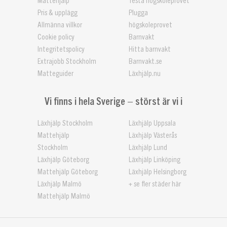
Mattehjälp
Testa högskoleprovet
Pris & upplägg
Plugga
Allmänna villkor
högskoleprovet
Cookie policy
Barnvakt
Integritetspolicy
Hitta barnvakt
Extrajobb Stockholm
Barnvakt.se
Matteguider
Läxhjälp.nu
Vi finns i hela Sverige – störst är vi i
Läxhjälp Stockholm
Läxhjälp Uppsala
Mattehjälp
Läxhjälp Västerås
Stockholm
Läxhjälp Lund
Läxhjälp Göteborg
Läxhjälp Linköping
Mattehjälp Göteborg
Läxhjälp Helsingborg
Läxhjälp Malmö
+ se fler städer här
Mattehjälp Malmö