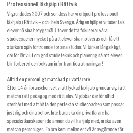
Professionell läxhjälp i Rättvik
Vi grundades 2007 och sen dess har vi erbjudit professionell
läxhjälp i Rättvik – och i hela Sverige. Årligen hjälper vi tusentals
elever nå sina betygsmål. Utöver detta fokuserar våra
studiecoacher mycket på att elever ska motiveras och få ett
starkare självförtroende för sina studier. Vi tänker långsiktigt,
därför lär vi ut om god studieteknik och planering så att eleven
blir förbered och bekväm inför framtida utmaningar!
Alltid en personligt matchad privatlärare
Efter 14 år i branschen vet vi att lyckad läxhjälp grundar sig i att
matcha rätt pedagog med rätt elev. Vi jobbar därför alltid
stenhårt med att hitta den perfekta studiecoachen som passar
just dig och dina behov. Inte bara ska din privatlärare ha
specialistkunskaper i de ämnen du vill ha hjälp med, ni ska även
matcha personligen. En bra kemi mellan er två är avgörande för