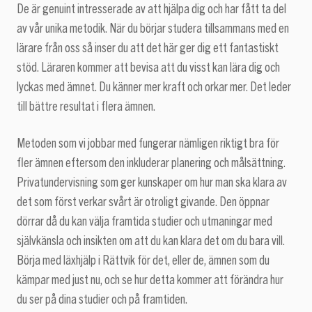
De är genuint intresserade av att hjälpa dig och har fått ta del
av vår unika metodik. När du börjar studera tillsammans med en
lärare från oss så inser du att det här ger dig ett fantastiskt
stöd. Läraren kommer att bevisa att du visst kan lära dig och
lyckas med ämnet. Du känner mer kraft och orkar mer. Det leder
till bättre resultat i flera ämnen.
Metoden som vi jobbar med fungerar nämligen riktigt bra för
fler ämnen eftersom den inkluderar planering och målsättning.
Privatundervisning som ger kunskaper om hur man ska klara av
det som först verkar svårt är otroligt givande. Den öppnar
dörrar då du kan välja framtida studier och utmaningar med
självkänsla och insikten om att du kan klara det om du bara vill.
Börja med läxhjälp i Rättvik för det, eller de, ämnen som du
kämpar med just nu, och se hur detta kommer att förändra hur
du ser på dina studier och på framtiden.