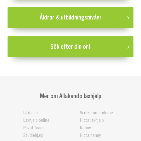
Åldrar & utbildningsnivåer
Sök efter din ort
Mer om Allakando läxhjälp
Läxhjälp
Vi rekommenderar:
Läxhjälp online
Hitta läxhjälp
Privatlärare
Nanny
Studiehjälp
Hitta nanny