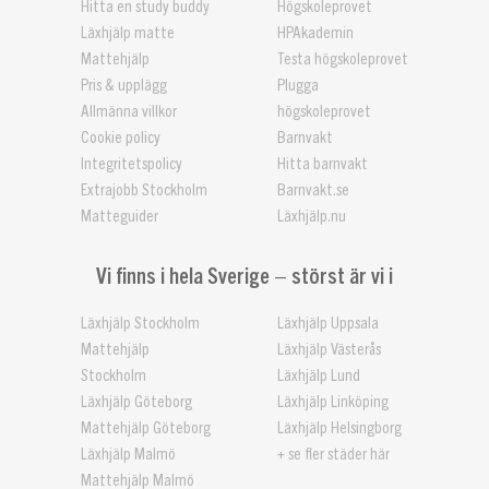
Hitta en study buddy
Högskoleprovet
Läxhjälp matte
HPAkademin
Mattehjälp
Testa högskoleprovet
Pris & upplägg
Plugga
Allmänna villkor
högskoleprovet
Cookie policy
Barnvakt
Integritetspolicy
Hitta barnvakt
Extrajobb Stockholm
Barnvakt.se
Matteguider
Läxhjälp.nu
Vi finns i hela Sverige – störst är vi i
Läxhjälp Stockholm
Läxhjälp Uppsala
Mattehjälp
Läxhjälp Västerås
Stockholm
Läxhjälp Lund
Läxhjälp Göteborg
Läxhjälp Linköping
Mattehjälp Göteborg
Läxhjälp Helsingborg
Läxhjälp Malmö
+ se fler städer här
Mattehjälp Malmö