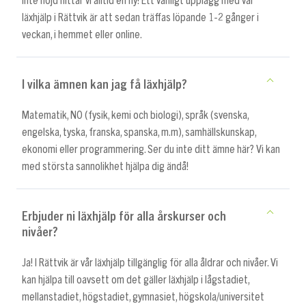
inte nöjd hittar vi alltid en ny! Ett vanligt upplägg med vår
läxhjälp i Rättvik är att sedan träffas löpande 1-2 gånger i
veckan, i hemmet eller online.
I vilka ämnen kan jag få läxhjälp?
Matematik, NO (fysik, kemi och biologi), språk (svenska,
engelska, tyska, franska, spanska, m.m), samhällskunskap,
ekonomi eller programmering. Ser du inte ditt ämne här? Vi kan
med största sannolikhet hjälpa dig ändå!
Erbjuder ni läxhjälp för alla årskurser och
nivåer?
Ja! I Rättvik är vår läxhjälp tillgänglig för alla åldrar och nivåer. Vi
kan hjälpa till oavsett om det gäller läxhjälp i lågstadiet,
mellanstadiet, högstadiet, gymnasiet, högskola/universitet