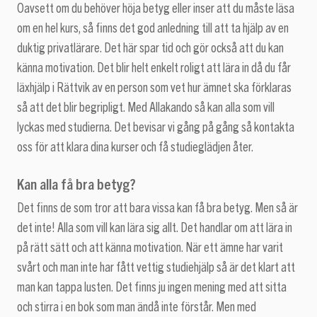
Oavsett om du behöver höja betyg eller inser att du måste läsa
om en hel kurs, så finns det god anledning till att ta hjälp av en
duktig privatlärare. Det här spar tid och gör också att du kan
känna motivation. Det blir helt enkelt roligt att lära in då du får
läxhjälp i Rättvik av en person som vet hur ämnet ska förklaras
så att det blir begripligt. Med Allakando så kan alla som vill
lyckas med studierna. Det bevisar vi gång på gång så kontakta
oss för att klara dina kurser och få studieglädjen åter.
Kan alla få bra betyg?
Det finns de som tror att bara vissa kan få bra betyg. Men så är
det inte! Alla som vill kan lära sig allt. Det handlar om att lära in
på rätt sätt och att känna motivation. När ett ämne har varit
svårt och man inte har fått vettig studiehjälp så är det klart att
man kan tappa lusten. Det finns ju ingen mening med att sitta
och stirra i en bok som man ändå inte förstår. Men med