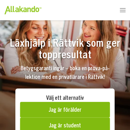
Läxhjälp i Rättvik som ger
toppresultat
Betygsgaranti ingår – boka en prova-på-
lektion med en privatlärare i Rättvik!
Välj ett alternativ
Jag är förälder
Jag är student