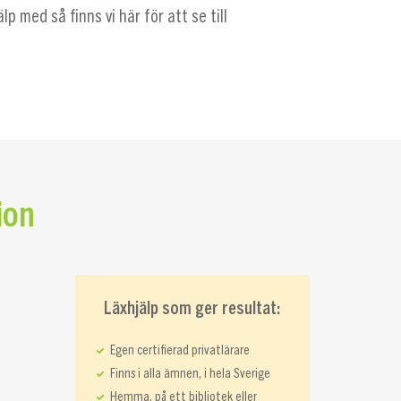
p med så finns vi här för att se till
ion
Läxhjälp som ger resultat:
Egen certifierad privatlärare
Finns i alla ämnen, i hela Sverige
Hemma, på ett bibliotek eller