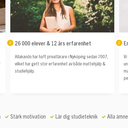
26 000 elever & 12 års erfarenhet
E
2
3
Allakando har haft privatlärare i Nyköping sedan 2007,
Vi
r
vilket har gett stor erfarenhet av både mattehjälp &
un
studiehjälp.
ma
pe
n
Stärk motivation
Lär dig studieteknik
Alla ämne