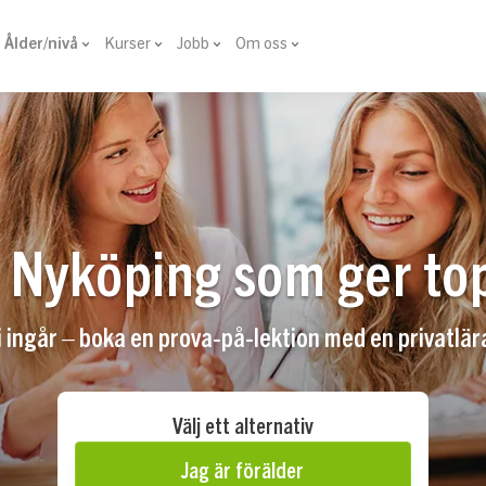
Ålder/nivå
Kurser
Jobb
Om oss
i Nyköping som ger to
ingår – boka en prova-på-lektion med en privatlär
Välj ett alternativ
Jag är förälder