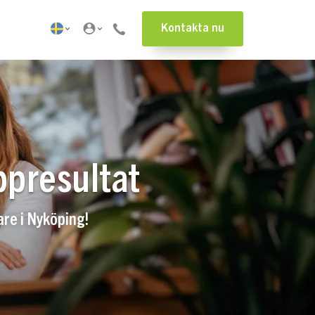
Kontakta nu
ppresultat
are i Nyköping!