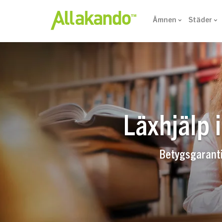
Ämnen
Städer
Läxhjälp 
Betygsgaranti 