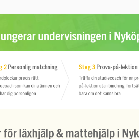
fungerar undervisningen i Nykö
g 2
Personlig matchning
Steg 3
Prova-på-lektion
ndplockar precis rätt
Träffa din studiecoach för en p
iecoach som kan dina ämnen och
på-lektion utan bindning, fortsä
har dig personligen
bara om det känns bra
r för läxhjälp & mattehjälp i Ny