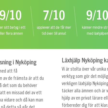
9/10
7/10
9/1
er sitt betyg i ett
upplever att de får mer
känner mindre st
ller flera ämnen
tid över till annat
med läxhjälpe
Läxhjälp Nyköping ka
sning i Nyköping
Vi är stolta över vår uni
med att få
verktyg som gör det möjligt
n av de främsta är att du
verkligen läxhjälp Nyköpin
på det som du behöver
täcker alla ämnen och är vä
 att en missad del av ett
hjälp av en privat lärare el
ma vidare och då kan man
förbereder dig för att kla
g på detta så går det