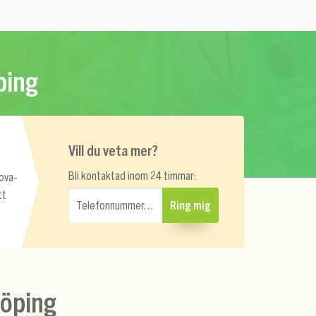
ping
Vill du veta mer?
Bli kontaktad inom 24 timmar:
rova-
tt
Telefonnummer…
Ring mig
köping