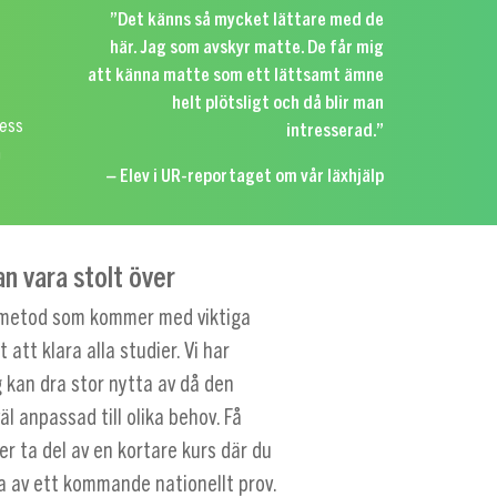
”Det känns så mycket lättare med de
0
här. Jag som avskyr matte. De får mig
att känna matte som ett lättsamt ämne
helt plötsligt och då blir man
ress
intresserad.”
n
– Elev i UR-reportaget om vår läxhjälp
n vara stolt över
ka metod som kommer med viktiga
 att klara alla studier. Vi har
g kan dra stor nytta av då den
l anpassad till olika behov. Få
ler ta del av en kortare kurs där du
ra av ett kommande nationellt prov.