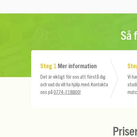
Så 
Steg 1
Mer information
Ste
Det är viktigt för oss att förstå dig
Vi ha
och vad du vill ha hjälp med. Kontakta
stud
oss på
0774-218800!
matc
Prise