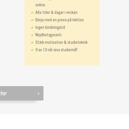
online
Alla tider & dagar i veckan
Börja med en prova-på-lektion
Ingen bindningstid
Nöjdhetsgaranti
Stärk motivation & studieteknik
9 av 10 når sina studiemål!
chyr