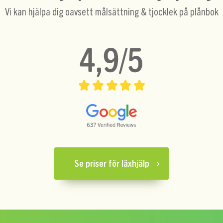
Vi kan hjälpa dig oavsett målsättning & tjocklek på plånbok
Se priser för läxhjälp