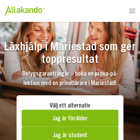
Läxhjälp i Mariestad som ger
toppresultat
Betygsgaranti ingår – boka en prova-på-
lektion med en privatlärare i Mariestad!
Välj ett alternativ
Jag är förälder
Jag är student