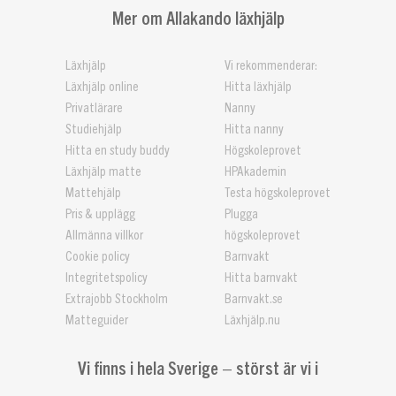
Mer om Allakando läxhjälp
Läxhjälp
Vi rekommenderar:
Läxhjälp online
Hitta läxhjälp
Privatlärare
Nanny
Studiehjälp
Hitta nanny
Hitta en study buddy
Högskoleprovet
Läxhjälp matte
HPAkademin
Mattehjälp
Testa högskoleprovet
Pris & upplägg
Plugga
Allmänna villkor
högskoleprovet
Cookie policy
Barnvakt
Integritetspolicy
Hitta barnvakt
Extrajobb Stockholm
Barnvakt.se
Matteguider
Läxhjälp.nu
Vi finns i hela Sverige – störst är vi i