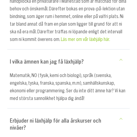
handplocka en privatlärare i Mariestad som är matchad för dina
behov och önskemål. Därefter bokas en prova-på-lektion utan
bindning, som äger rum i hemmet, online eller på valfri plats. Ni
tar bland annat då fram en plan som ligger till grund för att ni
ska nå era mål. Därefter träffas ni löpande enligt det intervall
som ni kommit överens om.
Läs mer om vår läxhjälp här.
I vilka ämnen kan jag få läxhjälp?
Matematik, NO (fysik, kemi och biologi), språk (svenska,
engelska, tyska, franska, spanska, m.m), samhällskunskap,
ekonomi eller programmering. Ser du inte ditt ämne här? Vi kan
med största sannolikhet hjälpa dig ändå!
Erbjuder ni läxhjälp för alla årskurser och
nivåer?