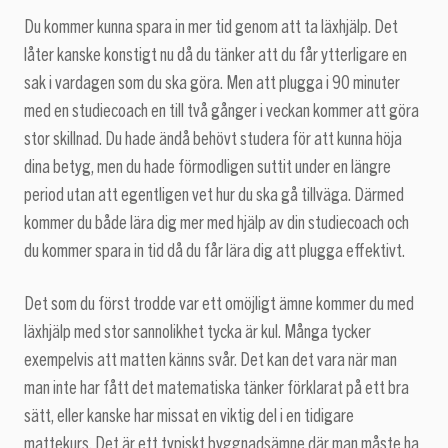
Du kommer kunna spara in mer tid genom att ta läxhjälp. Det
låter kanske konstigt nu då du tänker att du får ytterligare en
sak i vardagen som du ska göra. Men att plugga i 90 minuter
med en studiecoach en till två gånger i veckan kommer att göra
stor skillnad. Du hade ändå behövt studera för att kunna höja
dina betyg, men du hade förmodligen suttit under en längre
period utan att egentligen vet hur du ska gå tillväga. Därmed
kommer du både lära dig mer med hjälp av din studiecoach och
du kommer spara in tid då du får lära dig att plugga effektivt.
Det som du först trodde var ett omöjligt ämne kommer du med
läxhjälp med stor sannolikhet tycka är kul. Många tycker
exempelvis att matten känns svår. Det kan det vara när man
man inte har fått det matematiska tänker förklarat på ett bra
sätt, eller kanske har missat en viktig del i en tidigare
mattekurs. Det är ett typiskt byggnadsämne där man måste ha