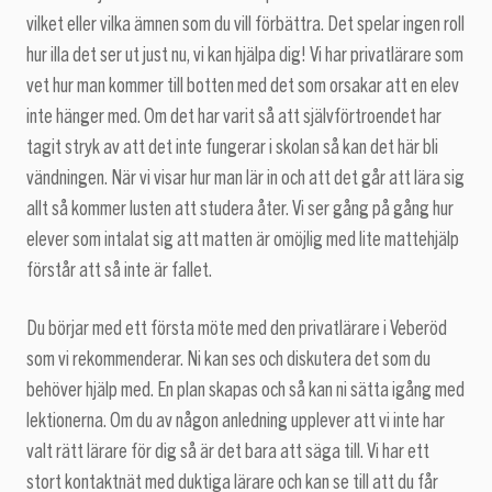
vilket eller vilka ämnen som du vill förbättra. Det spelar ingen roll
hur illa det ser ut just nu, vi kan hjälpa dig! Vi har privatlärare som
vet hur man kommer till botten med det som orsakar att en elev
inte hänger med. Om det har varit så att självförtroendet har
tagit stryk av att det inte fungerar i skolan så kan det här bli
vändningen. När vi visar hur man lär in och att det går att lära sig
allt så kommer lusten att studera åter. Vi ser gång på gång hur
elever som intalat sig att matten är omöjlig med lite mattehjälp
förstår att så inte är fallet.
Du börjar med ett första möte med den privatlärare i Veberöd
som vi rekommenderar. Ni kan ses och diskutera det som du
behöver hjälp med. En plan skapas och så kan ni sätta igång med
lektionerna. Om du av någon anledning upplever att vi inte har
valt rätt lärare för dig så är det bara att säga till. Vi har ett
stort kontaktnät med duktiga lärare och kan se till att du får