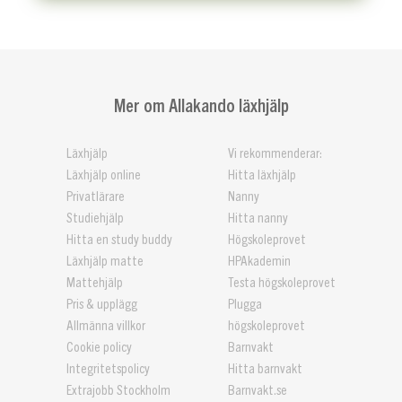
Mer om Allakando läxhjälp
Läxhjälp
Vi rekommenderar:
Läxhjälp online
Hitta läxhjälp
Privatlärare
Nanny
Studiehjälp
Hitta nanny
Hitta en study buddy
Högskoleprovet
Läxhjälp matte
HPAkademin
Mattehjälp
Testa högskoleprovet
Pris & upplägg
Plugga
Allmänna villkor
högskoleprovet
Cookie policy
Barnvakt
Integritetspolicy
Hitta barnvakt
Extrajobb Stockholm
Barnvakt.se