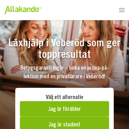
Läxhjälp i Veberöd som ger
toppresultat
Betygsgaranti ingår – boka en prova-på-
lektion med en privatlärare i Veberöd!
Välj ett alternativ
Jag är förälder
Jag är student