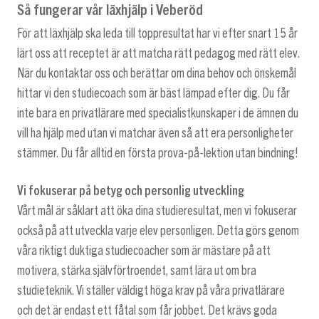
Så fungerar vår läxhjälp i Veberöd
För att läxhjälp ska leda till toppresultat har vi efter snart 15 år
lärt oss att receptet är att matcha rätt pedagog med rätt elev.
När du kontaktar oss och berättar om dina behov och önskemål
hittar vi den studiecoach som är bäst lämpad efter dig. Du får
inte bara en privatlärare med specialistkunskaper i de ämnen du
vill ha hjälp med utan vi matchar även så att era personligheter
stämmer. Du får alltid en första prova-på-lektion utan bindning!
Vi fokuserar på betyg och personlig utveckling
Vårt mål är såklart att öka dina studieresultat, men vi fokuserar
också på att utveckla varje elev personligen. Detta görs genom
våra riktigt duktiga studiecoacher som är mästare på att
motivera, stärka självförtroendet, samt lära ut om bra
studieteknik. Vi ställer väldigt höga krav på våra privatlärare
och det är endast ett fåtal som får jobbet. Det krävs goda