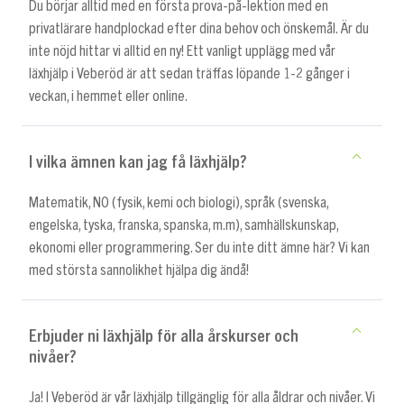
Du börjar alltid med en första prova-på-lektion med en
privatlärare handplockad efter dina behov och önskemål. Är du
inte nöjd hittar vi alltid en ny! Ett vanligt upplägg med vår
läxhjälp i Veberöd är att sedan träffas löpande 1-2 gånger i
veckan, i hemmet eller online.
I vilka ämnen kan jag få läxhjälp?
Matematik, NO (fysik, kemi och biologi), språk (svenska,
engelska, tyska, franska, spanska, m.m), samhällskunskap,
ekonomi eller programmering. Ser du inte ditt ämne här? Vi kan
med största sannolikhet hjälpa dig ändå!
Erbjuder ni läxhjälp för alla årskurser och
nivåer?
Ja! I Veberöd är vår läxhjälp tillgänglig för alla åldrar och nivåer. Vi