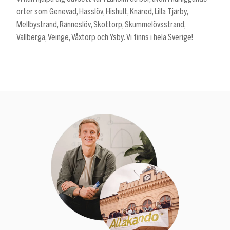
orter som Genevad, Hasslöv, Hishult, Knäred, Lilla Tjärby,
Mellbystrand, Ränneslöv, Skottorp, Skummelövsstrand,
Vallberga, Veinge, Våxtorp och Ysby. Vi finns i hela Sverige!