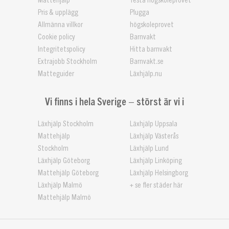
Mattehjälp
Testa högskoleprovet
Pris & upplägg
Plugga
Allmänna villkor
högskoleprovet
Cookie policy
Barnvakt
Integritetspolicy
Hitta barnvakt
Extrajobb Stockholm
Barnvakt.se
Matteguider
Läxhjälp.nu
Vi finns i hela Sverige – störst är vi i
Läxhjälp Stockholm
Läxhjälp Uppsala
Mattehjälp
Läxhjälp Västerås
Stockholm
Läxhjälp Lund
Läxhjälp Göteborg
Läxhjälp Linköping
Mattehjälp Göteborg
Läxhjälp Helsingborg
Läxhjälp Malmö
+ se fler städer här
Mattehjälp Malmö