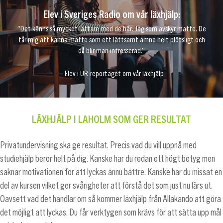
Elev i Sveriges Radio om vår läxhjälp:
”Det känns så mycket lättare med de här. Jag som avskyr matte. De
får mig att känna matte som ett lättsamt ämne helt plötsligt och
då blir man intresserad.”
– Elev i UR-reportaget om vår läxhjälp
LÄXHJÄLP I LAHOLM SOM GER RESULTAT
Privatundervisning ska ge resultat. Precis vad du vill uppnå med
studiehjälp beror helt på dig. Kanske har du redan ett högt betyg men
saknar motivationen för att lyckas ännu bättre. Kanske har du missat en
del av kursen vilket ger svårigheter att förstå det som just nu lärs ut.
Oavsett vad det handlar om så kommer läxhjälp från Allakando att göra
det möjligt att lyckas. Du får verktygen som krävs för att sätta upp mål