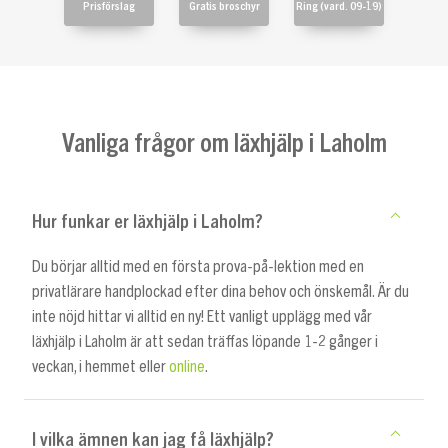
Prisförslag
Gratis broschyr
Ring (vard. 09-19)
Vanliga frågor om läxhjälp i Laholm
Hur funkar er läxhjälp i Laholm?
Du börjar alltid med en första prova-på-lektion med en
privatlärare handplockad efter dina behov och önskemål. Är du
inte nöjd hittar vi alltid en ny! Ett vanligt upplägg med vår
läxhjälp i Laholm är att sedan träffas löpande 1-2 gånger i
veckan, i hemmet eller
online
.
I vilka ämnen kan jag få läxhjälp?