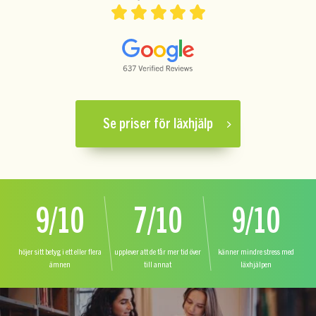
Se priser för läxhjälp
9/10
7/10
9/10
höjer sitt betyg i ett eller flera
upplever att de får mer tid över
känner mindre stress med
ämnen
till annat
läxhjälpen