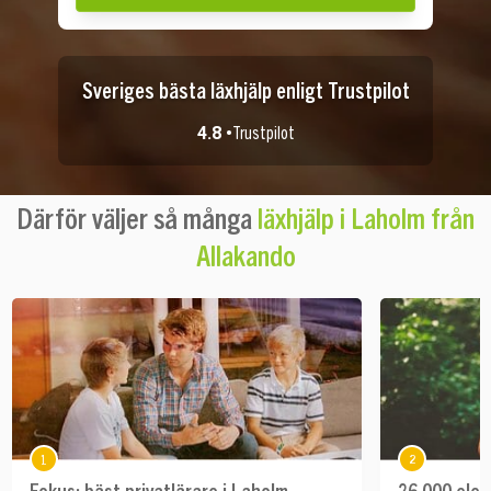
Sveriges bästa läxhjälp enligt Trustpilot
4.8 •
Trustpilot
Därför väljer så många
läxhjälp i Laholm från
Allakando
1
2
Fokus: bäst privatlärare i Laholm
26 000 elev