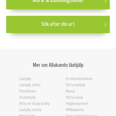
Åldrar & utbildningsnivåer
Sök efter din ort
Mer om Allakando läxhjälp
Läxhjälp
Vi rekommenderar:
Läxhjälp online
Hitta läxhjälp
Privatlärare
Nanny
Studiehjälp
Hitta nanny
Hitta en study buddy
Högskoleprovet
Läxhjälp matte
HPAkademin