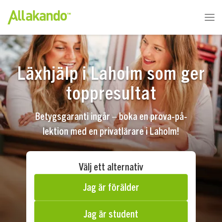
Läxhjälp i Laholm som ger
toppresultat
Betygsgaranti ingår – boka en prova-på-
lektion med en privatlärare i Laholm!
Välj ett alternativ
Jag är förälder
Jag är student