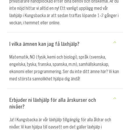
privatlärare handplockad efter dina behov och önskemål. Är du
inte nöjd hittar vi alltid en ny! Ett vanligt upplägg med vår
läxhjälp i Kungsbacka är att sedan träffas löpande 1-2 gånger i
veckan, i hemmet eller online.
I vilka ämnen kan jag få läxhjälp?
Matematik, NO (fysik, kemi och biologi), språk (svenska,
engelska, tyska, franska, spanska, m.m), samhällskunskap,
ekonomi eller programmering. Ser du inte ditt ämne här? Vi kan
med största sannolikhet hjälpa dig ändå!
Erbjuder ni läxhjälp för alla årskurser och
nivåer?
Ja! I Kungsbacka är vår läxhjälp tillgänglig för alla åldrar och
nivåer. Vi kan hjälpa till oavsett om det gäller läxhjälp i