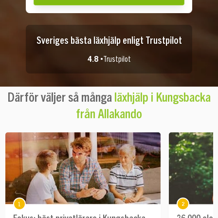
Sveriges bästa läxhjälp enligt Trustpilot
4.8 •
Trustpilot
Därför väljer så många
läxhjälp i Kungsbacka
från Allakando
1
2
Fokus: bäst privatlärare i Kungsbacka
26 000 elev