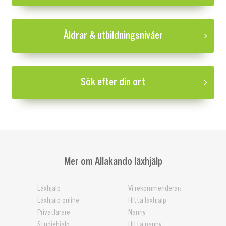
Åldrar & utbildningsnivåer
Sök efter din ort
Mer om Allakando läxhjälp
Läxhjälp
Vi rekommenderar:
Läxhjälp online
Hitta läxhjälp
Privatlärare
Nanny
Studiehjälp
Hitta nanny