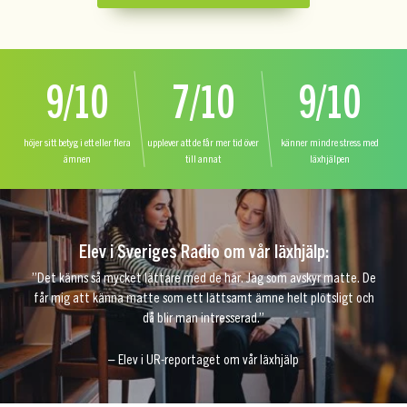
9/10
7/10
9/10
höjer sitt betyg i ett eller flera
upplever att de får mer tid över
känner mindre stress med
ämnen
till annat
läxhjälpen
Elev i Sveriges Radio om vår läxhjälp:
”Det känns så mycket lättare med de här. Jag som avskyr matte. De
får mig att känna matte som ett lättsamt ämne helt plötsligt och
då blir man intresserad.”
– Elev i UR-reportaget om vår läxhjälp