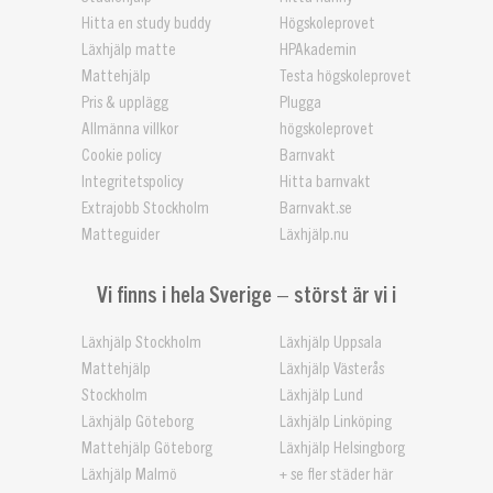
Hitta en study buddy
Högskoleprovet
Läxhjälp matte
HPAkademin
Mattehjälp
Testa högskoleprovet
Pris & upplägg
Plugga
Allmänna villkor
högskoleprovet
Cookie policy
Barnvakt
Integritetspolicy
Hitta barnvakt
Extrajobb Stockholm
Barnvakt.se
Matteguider
Läxhjälp.nu
Vi finns i hela Sverige – störst är vi i
Läxhjälp Stockholm
Läxhjälp Uppsala
Mattehjälp
Läxhjälp Västerås
Stockholm
Läxhjälp Lund
Läxhjälp Göteborg
Läxhjälp Linköping
Mattehjälp Göteborg
Läxhjälp Helsingborg
Läxhjälp Malmö
+ se fler städer här