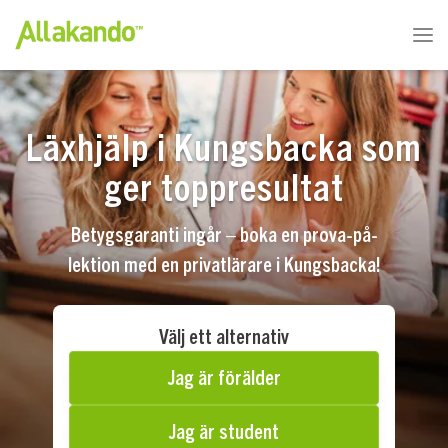
Läxhjälp i Kungsbacka som
ger toppresultat
Betygsgaranti ingår – boka en prova-på-
lektion med en privatlärare i Kungsbacka!
Välj ett alternativ
Jag är förälder
Jag är student