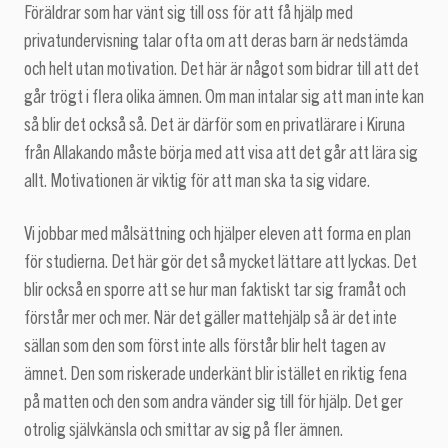
Föräldrar som har vänt sig till oss för att få hjälp med
privatundervisning talar ofta om att deras barn är nedstämda
och helt utan motivation. Det här är något som bidrar till att det
går trögt i flera olika ämnen. Om man intalar sig att man inte kan
så blir det också så. Det är därför som en privatlärare i Kiruna
från Allakando måste börja med att visa att det går att lära sig
allt. Motivationen är viktig för att man ska ta sig vidare.
Vi jobbar med målsättning och hjälper eleven att forma en plan
för studierna. Det här gör det så mycket lättare att lyckas. Det
blir också en sporre att se hur man faktiskt tar sig framåt och
förstår mer och mer. När det gäller mattehjälp så är det inte
sällan som den som först inte alls förstår blir helt tagen av
ämnet. Den som riskerade underkänt blir istället en riktig fena
på matten och den som andra vänder sig till för hjälp. Det ger
otrolig självkänsla och smittar av sig på fler ämnen.