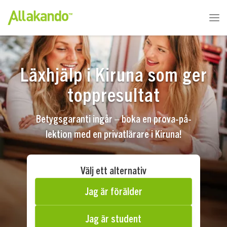
Läxhjälp i Kiruna som ger
toppresultat
Betygsgaranti ingår – boka en prova-på-
lektion med en privatlärare i Kiruna!
Välj ett alternativ
Jag är förälder
Jag är student