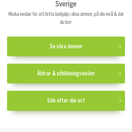
Sverige
Klicka nedan för att hitta läxhjälp i dina ämnen, på din nivå & där
du bor:
Se våra ämnen
Åldrar & utbildningsnivåer
Sök efter din ort