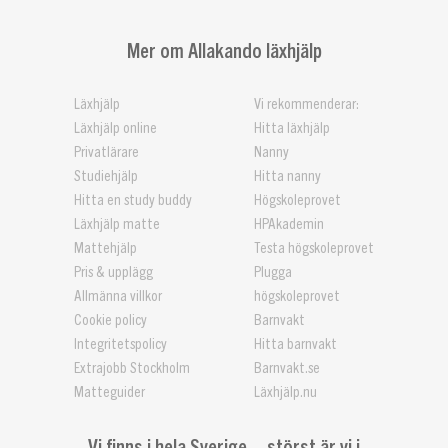
Mer om Allakando läxhjälp
Läxhjälp
Vi rekommenderar:
Läxhjälp online
Hitta läxhjälp
Privatlärare
Nanny
Studiehjälp
Hitta nanny
Hitta en study buddy
Högskoleprovet
Läxhjälp matte
HPAkademin
Mattehjälp
Testa högskoleprovet
Pris & upplägg
Plugga
Allmänna villkor
högskoleprovet
Cookie policy
Barnvakt
Integritetspolicy
Hitta barnvakt
Extrajobb Stockholm
Barnvakt.se
Matteguider
Läxhjälp.nu
Vi finns i hela Sverige – störst är vi i