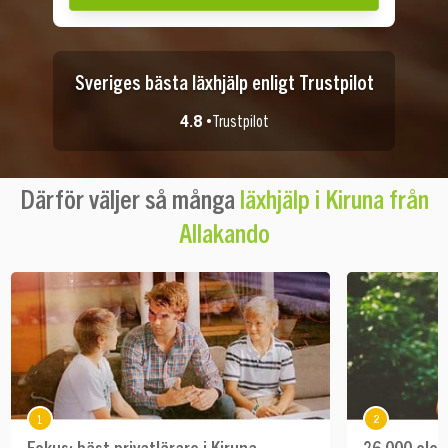
Sveriges bästa läxhjälp enligt Trustpilot
4.8 •
Trustpilot
Därför väljer så många
läxhjälp i Kiruna från
Allakando
1
2
Fokus: bäst privatlärare i Kiruna
26 000 elev