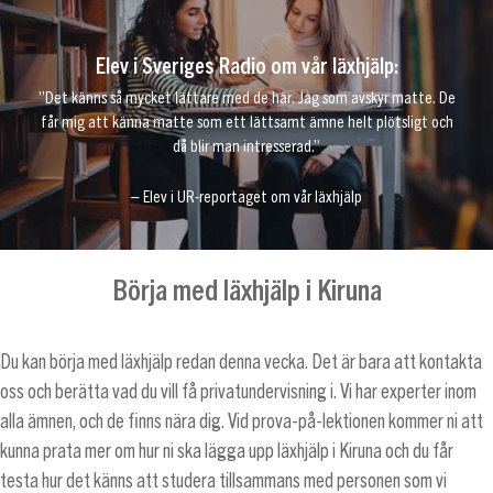
Elev i Sveriges Radio om vår läxhjälp:
”Det känns så mycket lättare med de här. Jag som avskyr matte. De
får mig att känna matte som ett lättsamt ämne helt plötsligt och
då blir man intresserad.”
– Elev i UR-reportaget om vår läxhjälp
Börja med läxhjälp i Kiruna
Du kan börja med läxhjälp redan denna vecka. Det är bara att kontakta
oss och berätta vad du vill få privatundervisning i. Vi har experter inom
alla ämnen, och de finns nära dig. Vid prova-på-lektionen kommer ni att
kunna prata mer om hur ni ska lägga upp läxhjälp i Kiruna och du får
testa hur det känns att studera tillsammans med personen som vi