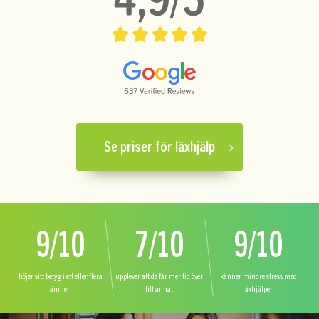
Se priser för läxhjälp
9/10
7/10
9/10
höjer sitt betyg i ett eller flera
upplever att de får mer tid över
känner mindre stress med
ämnen
till annat
läxhjälpen