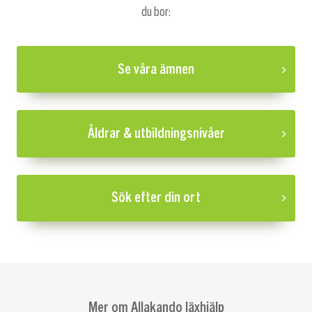
du bor:
Se våra ämnen
Åldrar & utbildningsnivåer
Sök efter din ort
Mer om Allakando läxhjälp