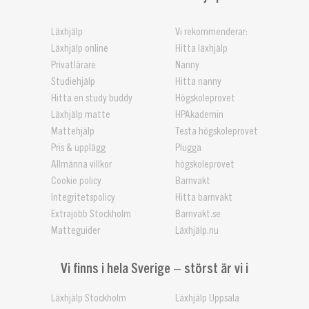
Läxhjälp
Vi rekommenderar:
Läxhjälp online
Hitta läxhjälp
Privatlärare
Nanny
Studiehjälp
Hitta nanny
Hitta en study buddy
Högskoleprovet
Läxhjälp matte
HPAkademin
Mattehjälp
Testa högskoleprovet
Pris & upplägg
Plugga
Allmänna villkor
högskoleprovet
Cookie policy
Barnvakt
Integritetspolicy
Hitta barnvakt
Extrajobb Stockholm
Barnvakt.se
Matteguider
Läxhjälp.nu
Vi finns i hela Sverige – störst är vi i
Läxhjälp Stockholm
Läxhjälp Uppsala