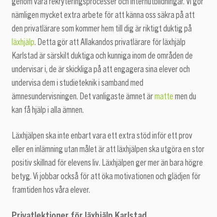
genom våra rekryteringsprocesser och internutbildningar. Vi gör
nämligen mycket extra arbete för att känna oss säkra på att
den privatlärare som kommer hem till dig är riktigt duktig på
läxhjälp
. Detta gör att Allakandos privatlärare för läxhjälp
Karlstad är särskilt duktiga och kunniga inom de områden de
undervisar i, de är skickliga på att engagera sina elever och
undervisa dem i studieteknik i samband med
ämnesundervisningen. Det vanligaste ämnet är
matte
men du
kan få hjälp i alla ämnen.
Läxhjälpen ska inte enbart vara ett extra stöd inför ett prov
eller en inlämning utan målet är att läxhjälpen ska utgöra en stor
positiv skillnad för elevens liv. Läxhjälpen ger mer än bara högre
betyg. Vi jobbar också för att öka motivationen och glädjen för
framtiden hos våra elever.
Privatlektioner för läxhjälp Karlstad