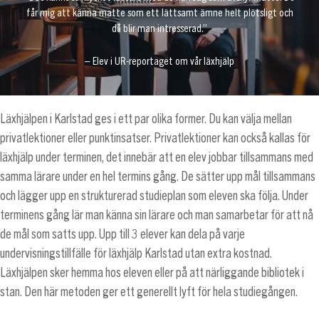
får mig att känna matte som ett lättsamt ämne helt plötsligt och
då blir man intresserad.”
– Elev i UR-reportaget om vår läxhjälp
Läxhjälpen i Karlstad ges i ett par olika former. Du kan välja mellan
privatlektioner eller punktinsatser. Privatlektioner kan också kallas för
läxhjälp under terminen, det innebär att en elev jobbar tillsammans med
samma lärare under en hel termins gång. De sätter upp mål tillsammans
och lägger upp en strukturerad studieplan som eleven ska följa. Under
terminens gång lär man känna sin lärare och man samarbetar för att nå
de mål som satts upp. Upp till 3 elever kan dela på varje
undervisningstillfälle för läxhjälp Karlstad utan extra kostnad.
Läxhjälpen sker hemma hos eleven eller på att närliggande bibliotek i
stan. Den här metoden ger ett generellt lyft för hela studiegången.