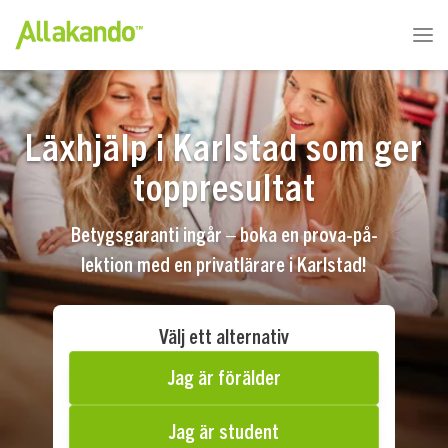
Läxhjälp i Karlstad som ger
toppresultat
Betygsgaranti ingår – boka en prova-på-
lektion med en privatlärare i Karlstad!
Välj ett alternativ
Jag är förälder
Jag är student