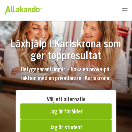
Läxhjälp i Karlskrona som
ger toppresultat
Betygsgaranti ingår – boka en prova-på-
lektion med en privatlärare i Karlskrona!
Välj ett alternativ
Jag är förälder
Jag är student