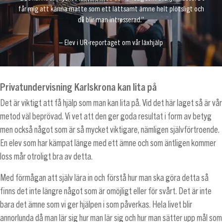
får mig att känna matte som ett lättsamt ämne helt plötsligt och
då blir man intresserad.”
– Elev i UR-reportaget om vår läxhjälp
Privatundervisning Karlskrona kan lita på
Det är viktigt att få hjälp som man kan lita på. Vid det här laget så är vår
metod väl beprövad. Vi vet att den ger goda resultat i form av betyg
men också något som är så mycket viktigare, nämligen självförtroende.
En elev som har kämpat länge med ett ämne och som äntligen kommer
loss mår otroligt bra av detta.
Med förmågan att själv lära in och förstå hur man ska göra detta så
finns det inte längre något som är omöjligt eller för svårt. Det är inte
bara det ämne som vi ger hjälpen i som påverkas. Hela livet blir
annorlunda då man lär sig hur man lär sig och hur man sätter upp mål som