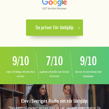
Se priser för läxhjälp
9/10
7/10
9/10
höjer sitt betyg i ett eller flera
upplever att de får mer tid över
känner mindre stress med
ämnen
till annat
läxhjälpen
Elev i Sveriges Radio om vår läxhjälp:
”Det känns så mycket lättare med de här. Jag som avskyr matte. De