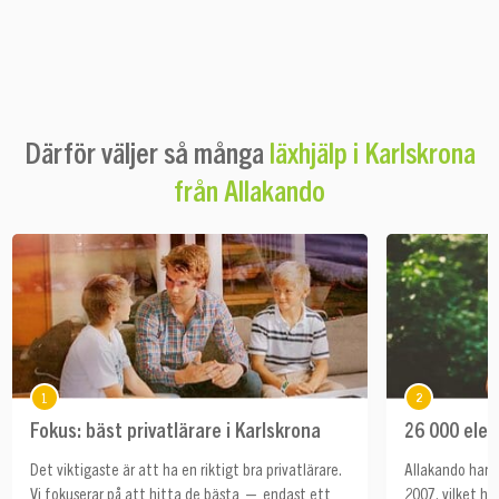
Därför väljer så många
läxhjälp i Karlskrona
från Allakando
1
2
Fokus: bäst privatlärare i Karlskrona
26 000 elev
Det viktigaste är att ha en riktigt bra privatlärare.
Allakando har h
Vi fokuserar på att hitta de bästa — endast ett
2007, vilket ha