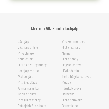
Mer om Allakando läxhjälp
Läxhjälp
Vi rekommenderar:
Läxhjälp online
Hitta läxhjälp
Privatlärare
Nanny
Studiehjälp
Hitta nanny
Hitta en study buddy
Högskoleprovet
Läxhjälp matte
HPAkademin
Mattehjälp
Testa högskoleprovet
Pris & upplägg
Plugga
Allmänna villkor
högskoleprovet
Cookie policy
Barnvakt
Integritetspolicy
Hitta barnvakt
Extrajobb Stockholm
Barnvakt.se