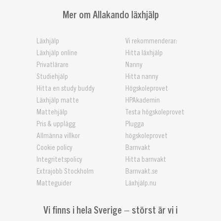
Mer om Allakando läxhjälp
Läxhjälp
Vi rekommenderar:
Läxhjälp online
Hitta läxhjälp
Privatlärare
Nanny
Studiehjälp
Hitta nanny
Hitta en study buddy
Högskoleprovet
Läxhjälp matte
HPAkademin
Mattehjälp
Testa högskoleprovet
Pris & upplägg
Plugga
Allmänna villkor
högskoleprovet
Cookie policy
Barnvakt
Integritetspolicy
Hitta barnvakt
Extrajobb Stockholm
Barnvakt.se
Matteguider
Läxhjälp.nu
Vi finns i hela Sverige – störst är vi i