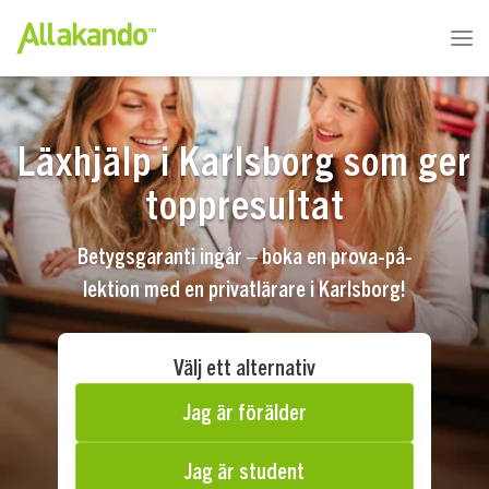
Läxhjälp i Karlsborg som ger
toppresultat
Betygsgaranti ingår – boka en prova-på-
lektion med en privatlärare i Karlsborg!
Välj ett alternativ
Jag är förälder
Jag är student