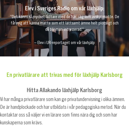
Elev i Sveriges Radio om vår läxhjälp:
”Det känns så mycket lättare med de här. Jag som avskyr matte. De
får mig att känna matte som ett lättsamt ämne helt plötsligt och
då blir man intresserad.”
– Elev i UR-reportaget om vår läxhjälp
En privatlärare att trivas med för läxhjälp Karlsborg
Hitta Allakando läxhjälp Karlsborg
Vi har många privatlärare som kan ge privatundervisning i olika ämnen.
De är handplockade och har utbildats i vår pedagogiska metod. När du
kontaktar oss så väljer vi en lärare som finns nära dig och som har
kunskaperna som krävs.