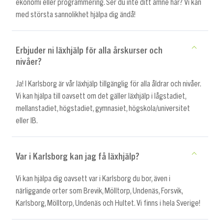
ekonomi eller programmering. Ser du inte ditt ämne här? Vi kan
med största sannolikhet hjälpa dig ändå!
Erbjuder ni läxhjälp för alla årskurser och
nivåer?
Ja! I Karlsborg är vår läxhjälp tillgänglig för alla åldrar och nivåer.
Vi kan hjälpa till oavsett om det gäller läxhjälp i lågstadiet,
mellanstadiet, högstadiet, gymnasiet, högskola/universitet
eller IB.
Var i Karlsborg kan jag få läxhjälp?
Vi kan hjälpa dig oavsett var i Karlsborg du bor, även i
närliggande orter som Brevik, Mölltorp, Undenäs, Forsvik,
Karlsborg, Mölltorp, Undenäs och Hultet. Vi finns i hela Sverige!