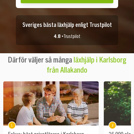
Sveriges bästa läxhjälp enligt Trustpilot
4.8 •
Trustpilot
Därför väljer så många
läxhjälp i Karlsborg
från Allakando
1
2
Fokus: bäst privatlärare i Karlsborg
26 000 elev