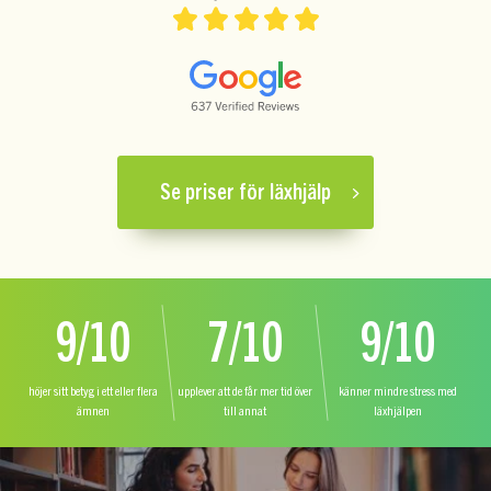
Se priser för läxhjälp
9/10
7/10
9/10
höjer sitt betyg i ett eller flera
upplever att de får mer tid över
känner mindre stress med
ämnen
till annat
läxhjälpen