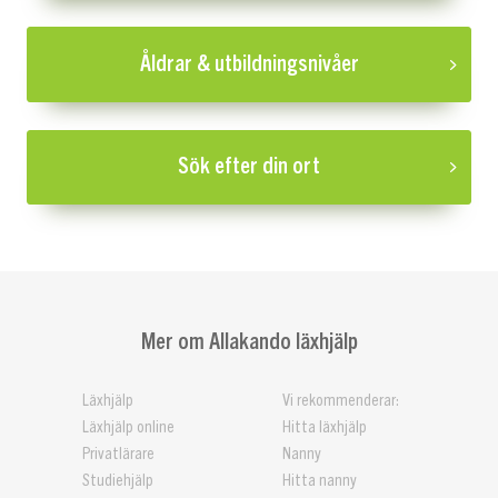
Åldrar & utbildningsnivåer
Sök efter din ort
Mer om Allakando läxhjälp
Läxhjälp
Vi rekommenderar:
Läxhjälp online
Hitta läxhjälp
Privatlärare
Nanny
Studiehjälp
Hitta nanny