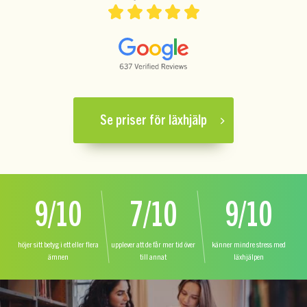
Se priser för läxhjälp
9/10
7/10
9/10
höjer sitt betyg i ett eller flera
upplever att de får mer tid över
känner mindre stress med
ämnen
till annat
läxhjälpen