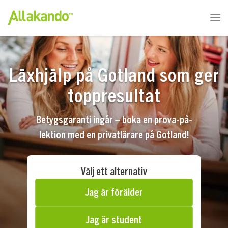
Läxhjälp på Gotland som ger
toppresultat
Betygsgaranti ingår – boka en prova-på-
lektion med en privatlärare på Gotland!
Välj ett alternativ
Jag är förälder
Jag är student