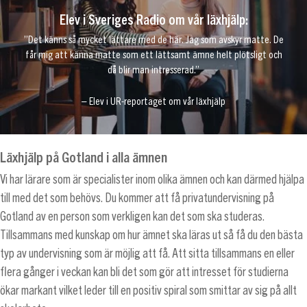
Elev i Sveriges Radio om vår läxhjälp:
”Det känns så mycket lättare med de här. Jag som avskyr matte. De
får mig att känna matte som ett lättsamt ämne helt plötsligt och
då blir man intresserad.”
– Elev i UR-reportaget om vår läxhjälp
Läxhjälp på Gotland i alla ämnen
Vi har lärare som är specialister inom olika ämnen och kan därmed hjälpa
till med det som behövs. Du kommer att få privatundervisning på
Gotland av en person som verkligen kan det som ska studeras.
Tillsammans med kunskap om hur ämnet ska läras ut så få du den bästa
typ av undervisning som är möjlig att få. Att sitta tillsammans en eller
flera gånger i veckan kan bli det som gör att intresset för studierna
ökar markant vilket leder till en positiv spiral som smittar av sig på allt