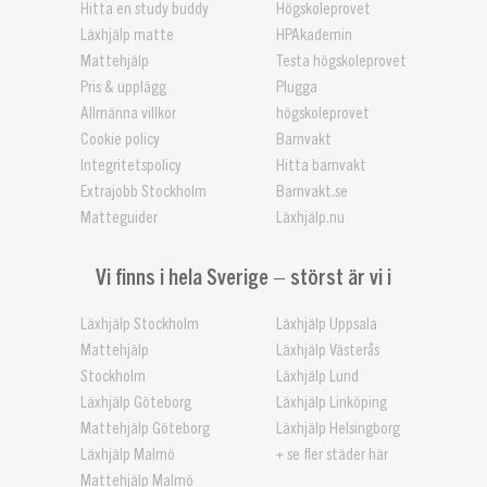
Hitta en study buddy
Högskoleprovet
Läxhjälp matte
HPAkademin
Mattehjälp
Testa högskoleprovet
Pris & upplägg
Plugga
Allmänna villkor
högskoleprovet
Cookie policy
Barnvakt
Integritetspolicy
Hitta barnvakt
Extrajobb Stockholm
Barnvakt.se
Matteguider
Läxhjälp.nu
Vi finns i hela Sverige – störst är vi i
Läxhjälp Stockholm
Läxhjälp Uppsala
Mattehjälp
Läxhjälp Västerås
Stockholm
Läxhjälp Lund
Läxhjälp Göteborg
Läxhjälp Linköping
Mattehjälp Göteborg
Läxhjälp Helsingborg
Läxhjälp Malmö
+ se fler städer här
Mattehjälp Malmö