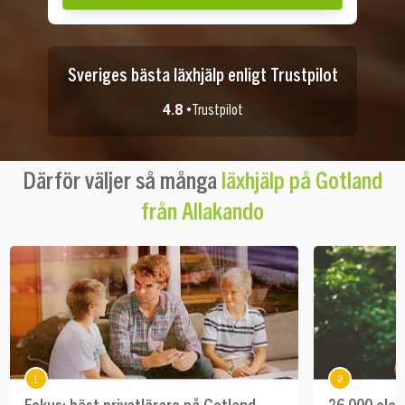
Sveriges bästa läxhjälp enligt Trustpilot
4.8 •
Trustpilot
Därför väljer så många
läxhjälp på Gotland
från Allakando
1
2
Fokus: bäst privatlärare på Gotland
26 000 elev