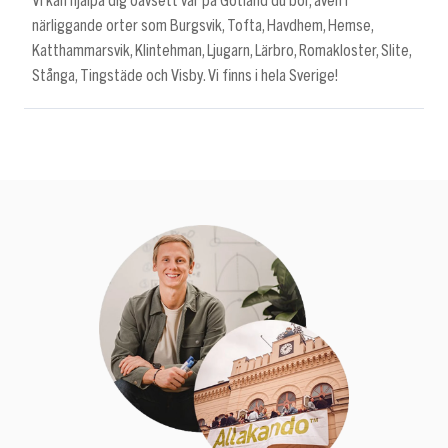
Vi kan hjälpa dig oavsett var på Gotland du bor, även i
närliggande orter som Burgsvik, Tofta, Havdhem, Hemse,
Katthammarsvik, Klintehman, Ljugarn, Lärbro, Romakloster, Slite,
Stånga, Tingstäde och Visby. Vi finns i hela Sverige!