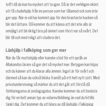
tufft då du kan ha mycket att ta igen. Då är det verkligen skönt
att få studiehjälp från en person som har tålamod och som inte
ger upp. När ni väl har kommit upp för den brantaste backen så
blir det lättare. Då kommer du att känna att det inte alls är
omöjligt att bli riktigt bra på ämnet som först var så svårt. Det
blir till och med roligt att studera det.
Läxhjälp i fallköping som ger mer
När du får mattehjälp eller kanske stöd för ett språk av
Allakandos lärare så ger det så mycket mer. Betygen kan höjas
och du känner att du klarar alla ämnen. Inget är för svårt och
därmed så kan du också blicka framåt på ett helt nytt sätt. Med
privatundervisning så märker du att det går att förstå då
förklaringarna är pedagogiska. Kanske kommer du att besluta
dig för en helt annan typ av vidareutbildning än vad du hittills
tänkt dig. Det kommer du att klara av då läxhjälp i Falköping