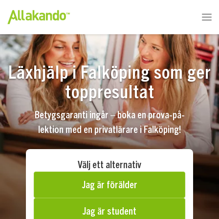
Läxhjälp i Falköping som ger
toppresultat
Betygsgaranti ingår – boka en prova-på-
lektion med en privatlärare i Falköping!
Välj ett alternativ
Jag är förälder
Jag är student