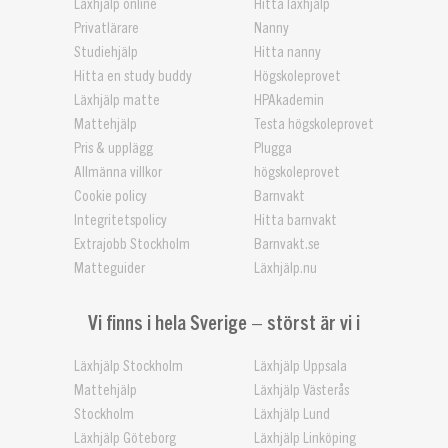
Läxhjälp online
Hitta läxhjälp
Privatlärare
Nanny
Studiehjälp
Hitta nanny
Hitta en study buddy
Högskoleprovet
Läxhjälp matte
HPAkademin
Mattehjälp
Testa högskoleprovet
Pris & upplägg
Plugga
Allmänna villkor
högskoleprovet
Cookie policy
Barnvakt
Integritetspolicy
Hitta barnvakt
Extrajobb Stockholm
Barnvakt.se
Matteguider
Läxhjälp.nu
Vi finns i hela Sverige – störst är vi i
Läxhjälp Stockholm
Läxhjälp Uppsala
Mattehjälp
Läxhjälp Västerås
Stockholm
Läxhjälp Lund
Läxhjälp Göteborg
Läxhjälp Linköping