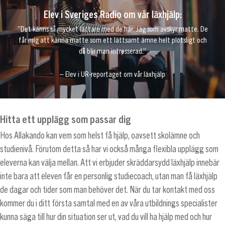
Elev i Sveriges Radio om vår läxhjälp:
”Det känns så mycket lättare med de här. Jag som avskyr matte. De
får mig att känna matte som ett lättsamt ämne helt plötsligt och
då blir man intresserad.”
– Elev i UR-reportaget om vår läxhjälp
Hitta ett upplägg som passar dig
Hos Allakando kan vem som helst få hjälp, oavsett skolämne och
studienivå. Förutom detta så har vi också många flexibla upplägg som
eleverna kan välja mellan. Att vi erbjuder skräddarsydd läxhjälp innebär
inte bara att eleven får en personlig studiecoach, utan man få läxhjälp
de dagar och tider som man behöver det. När du tar kontakt med oss
kommer du i ditt första samtal med en av våra utbildnings specialister
kunna säga till hur din situation ser ut, vad du vill ha hjälp med och hur