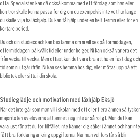
ofta. Specialisten kan då också komma med ett förslag som han eller
hon tror skulle kunna passa för dig om du exempelvis inte vet hur länge
du skulle vilja ha läxhjälp. Du kan få hjälp under en helt termin eller för en
kortare period.
Du och din studiecoach kan bestämma om ni vill ses på förmiddagen,
eftermiddagen, på kvällstid eller under helger. Ni kan också variera det
från vecka till vecka. Men oftast kan det vara bra att ha en fast dag och
tid som ni utgår ifrån. Ni kan ses hemma hos dig, eller mötas upp på ett
bibliotek eller sitta i din skola.
Studieglädje och motivation med läxhjälp Eksjö
När det inte går som man vill i skolan med ett eller flera ämnen så tycker
majoriteten av eleverna att ämnet i sig inte är så roligt. Men det kan
vara just för att du för tillfället inte känner dig säker i ämnet och har inte
fått bra förklaringar kring uppgifterna. När man väl förstår så blir