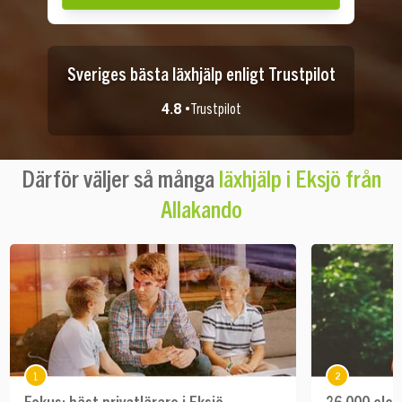
Sveriges bästa läxhjälp enligt Trustpilot
4.8 •
Trustpilot
Därför väljer så många
läxhjälp i Eksjö från
Allakando
1
2
Fokus: bäst privatlärare i Eksjö
26 000 elev