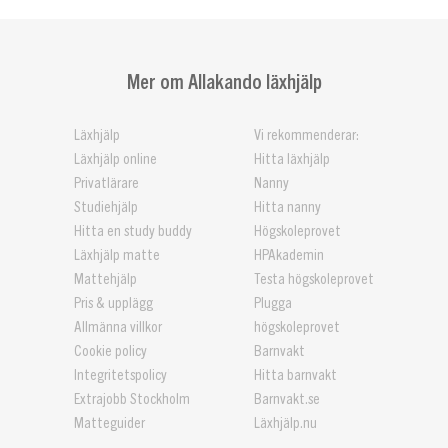
Mer om Allakando läxhjälp
Läxhjälp
Vi rekommenderar:
Läxhjälp online
Hitta läxhjälp
Privatlärare
Nanny
Studiehjälp
Hitta nanny
Hitta en study buddy
Högskoleprovet
Läxhjälp matte
HPAkademin
Mattehjälp
Testa högskoleprovet
Pris & upplägg
Plugga
Allmänna villkor
högskoleprovet
Cookie policy
Barnvakt
Integritetspolicy
Hitta barnvakt
Extrajobb Stockholm
Barnvakt.se
Matteguider
Läxhjälp.nu