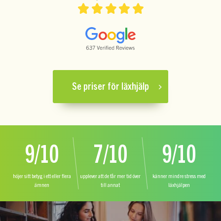
Se priser för läxhjälp
9/10
7/10
9/10
höjer sitt betyg i ett eller flera
upplever att de får mer tid över
känner mindre stress med
ämnen
till annat
läxhjälpen