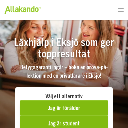
Läxhjälp i Eksjö som ger
toppresultat
Betygsgaranti ingår – boka en prova-på-
lektion med en privatlärare i Eksjö!
Välj ett alternativ
Jag är förälder
Jag är student