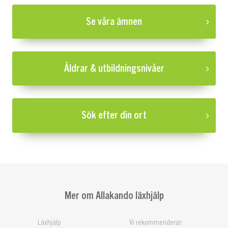
Se våra ämnen
Åldrar & utbildningsnivåer
Sök efter din ort
Mer om Allakando läxhjälp
Läxhjälp
Vi rekommenderar: