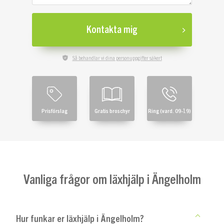
Kontakta mig
Så behandlar vi dina personuppgifter säkert
Prisförslag
Gratis broschyr
Ring (vard. 09-19)
Vanliga frågor om läxhjälp i Ängelholm
Hur funkar er läxhjälp i Ängelholm?