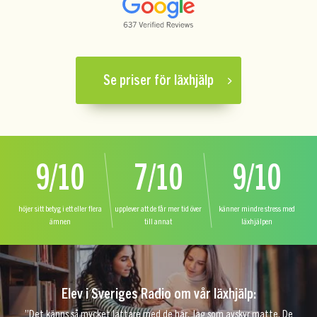
Se priser för läxhjälp
9/10
7/10
9/10
höjer sitt betyg i ett eller flera
upplever att de får mer tid över
känner mindre stress med
ämnen
till annat
läxhjälpen
Elev i Sveriges Radio om vår läxhjälp:
”Det känns så mycket lättare med de här. Jag som avskyr matte. De