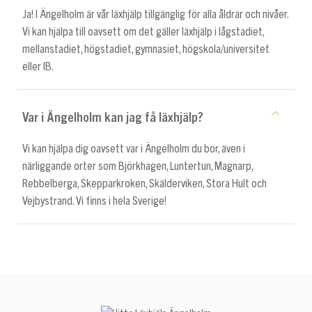
Ja! I Ängelholm är vår läxhjälp tillgänglig för alla åldrar och nivåer.
Vi kan hjälpa till oavsett om det gäller läxhjälp i lågstadiet,
mellanstadiet, högstadiet, gymnasiet, högskola/universitet
eller IB.
Var i Ängelholm kan jag få läxhjälp?
Vi kan hjälpa dig oavsett var i Ängelholm du bor, även i
närliggande orter som Björkhagen, Luntertun, Magnarp,
Rebbelberga, Skepparkroken, Skälderviken, Stora Hult och
Vejbystrand. Vi finns i hela Sverige!