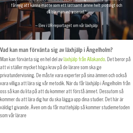
får mig att känna matte som ett lättsamt ämne helt plötsligt och
då blir man intresserad.”
– Elev i UR-reportaget om vår läxhjälp
Vad kan man förvänta sig av läxhjälp i Ängelholm?
Man kan förvänta sig en hel del av
läxhjälp från Allakando
. Det beror på
att vi ställer mycket höga krav på de lärare som ska ge
privatundervisning. De måste vara experter på sina ämnen och också
vara villiga att lära sig vår metodik. När du får läxhjälp i Ängelholm från
oss så kan du lita på att du kommer att förstå ämnet. Dessutom så
kommer du att lära dig hur du ska lägga upp dina studier. Det här är
väldigt givande. Även om du får mattehjälp så kommer studiemetoden
som vår lärare