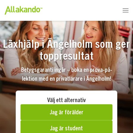
Läxhjälp i Ängelholm som ger
toppresultat
Betygsgaranti ingår – boka en prova-på-
lektion med en privatlärare i Ängelholm!
Välj ett alternativ
Jag är förälder
Jag är student