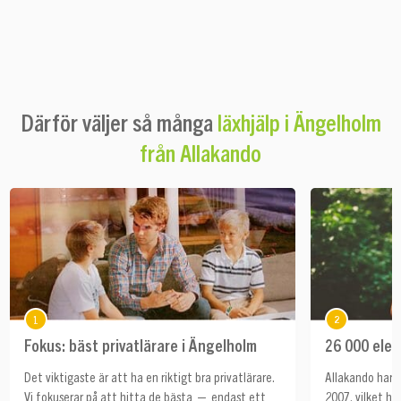
Därför väljer så många
läxhjälp i Ängelholm
från Allakando
1
2
Fokus: bäst privatlärare i Ängelholm
26 000 elev
Det viktigaste är att ha en riktigt bra privatlärare.
Allakando har h
Vi fokuserar på att hitta de bästa — endast ett
2007, vilket ha