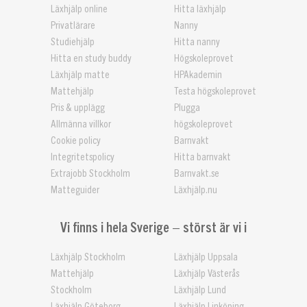
Läxhjälp online
Hitta läxhjälp
Privatlärare
Nanny
Studiehjälp
Hitta nanny
Hitta en study buddy
Högskoleprovet
Läxhjälp matte
HPAkademin
Mattehjälp
Testa högskoleprovet
Pris & upplägg
Plugga
Allmänna villkor
högskoleprovet
Cookie policy
Barnvakt
Integritetspolicy
Hitta barnvakt
Extrajobb Stockholm
Barnvakt.se
Matteguider
Läxhjälp.nu
Vi finns i hela Sverige – störst är vi i
Läxhjälp Stockholm
Läxhjälp Uppsala
Mattehjälp
Läxhjälp Västerås
Stockholm
Läxhjälp Lund
Läxhjälp Göteborg
Läxhjälp Linköping