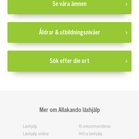
Se våra ämnen
Åldrar & utbildningsnivåer
Sök efter din ort
Mer om Allakando läxhjälp
Läxhjälp
Vi rekommenderar:
Läxhjälp online
Hitta läxhjälp