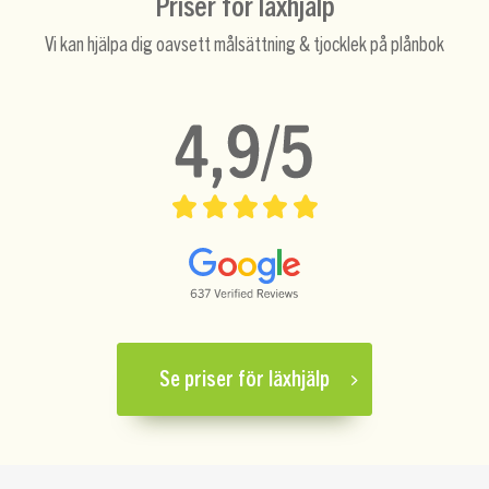
Priser för läxhjälp
Vi kan hjälpa dig oavsett målsättning & tjocklek på plånbok
Se priser för läxhjälp