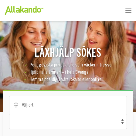
LÄXHJÄLP SÖKES
Pedagogiska privatlärare som väcker intresse
Hjälp i alla ämnen – i hela Sverige
Hemma hos dig, i våra lokaler eller online
Välj ort