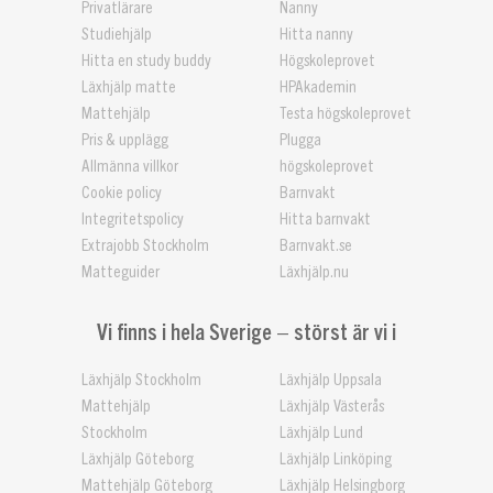
Privatlärare
Nanny
Studiehjälp
Hitta nanny
Hitta en study buddy
Högskoleprovet
Läxhjälp matte
HPAkademin
Mattehjälp
Testa högskoleprovet
Pris & upplägg
Plugga
Allmänna villkor
högskoleprovet
Cookie policy
Barnvakt
Integritetspolicy
Hitta barnvakt
Extrajobb Stockholm
Barnvakt.se
Matteguider
Läxhjälp.nu
Vi finns i hela Sverige – störst är vi i
Läxhjälp Stockholm
Läxhjälp Uppsala
Mattehjälp
Läxhjälp Västerås
Stockholm
Läxhjälp Lund
Läxhjälp Göteborg
Läxhjälp Linköping
Mattehjälp Göteborg
Läxhjälp Helsingborg