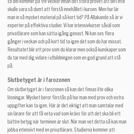
En del kommer på tre veckor innan det stora provet att det inte
skulle vara så dumt att förstå innehållet i kursen. Men hur lär
man in så mycket material på så kort tid? På Allakando så är vi
experter på effektiva studier. Vi har intensivkurser såväl som
privatlärare som kan sätta igång genast. Ni kan ses flera
gånger i veckan och på kort tid ta igen det som du har missat.
Resultatet blir ett prov som du klarar men också kunskaper som
du tar med dig vidare i utbildningen som en god grund att stå
på.
Slutbetyget är i farozonen
Om slutbetyget är i farozonen så kan det finnas lite olika
lösningar. Mycket beror förstås på hur man med prov och extra
uppgifter kan ta igen. Här är det viktigt att man samtalar med
sin lärare för att få veta vad som krävs för att det ska bli ett
bättre betyg när terminen är slut. När man vet detta så kan man
jobba intensivt med en privatlärare. Studierna kommer att