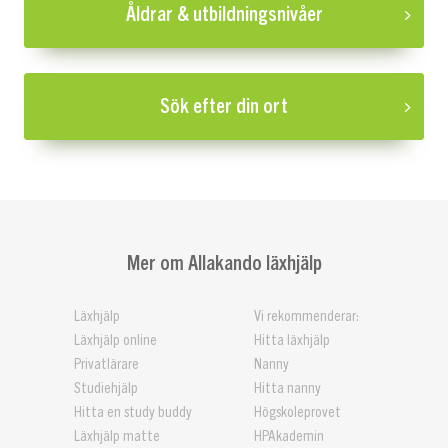
Åldrar & utbildningsnivåer
Sök efter din ort
Mer om Allakando läxhjälp
Läxhjälp
Vi rekommenderar:
Läxhjälp online
Hitta läxhjälp
Privatlärare
Nanny
Studiehjälp
Hitta nanny
Hitta en study buddy
Högskoleprovet
Läxhjälp matte
HPAkademin