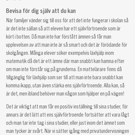
Bevisa för dig själv att du kan
När familjer vänder sig till oss för att det inte fungerar i skolan så
är det inte sällan så att eleven har ett självförtroende som är
kört i botten. Då man inte har förstått ämnen så får man
upplevelsen av att man inte är så smart och det är förödande för
skolgången. Många elever söker exempelvis läxhjälp inom
matematik då det är ett ämne där man snabbt kan hamna efter
om man inte förstår sig på grunderna. En mattelärare finns då
tillgänglig för läxhjälp som ser till att man inte bara snabbt kan
komma ikapp, utan även stärka ens självförtroende. Alla kan, så
är det, men ibland behöver man någon som hjälper en på vägen!
Det är viktigt att man får en positiv inställning till sina studier, för
annars är det lätt att ens självförtroende fortsätter att vara lågt
och man tar inte tag i sina studier, eller just inom det ämnet som
man tycker är svårt. När vi sätter igång med privatundervisningen