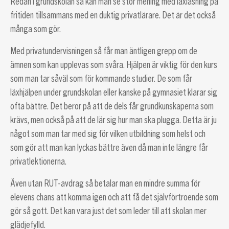
Redan i grundskolan så kan man se stor mening med läxläsning på
fritiden tillsammans med en duktig privatlärare. Det är det också
många som gör.
Med privatundervisningen så får man äntligen grepp om de
ämnen som kan upplevas som svåra. Hjälpen är viktig för den kurs
som man tar såväl som för kommande studier. De som får
läxhjälpen under grundskolan eller kanske på gymnasiet klarar sig
ofta bättre. Det beror på att de dels får grundkunskaperna som
krävs, men också på att de lär sig hur man ska plugga. Detta är ju
något som man tar med sig för vilken utbildning som helst och
som gör att man kan lyckas bättre även då man inte längre får
privatlektionerna.
Även utan RUT-avdrag så betalar man en mindre summa för
elevens chans att komma igen och att få det självförtroende som
gör så gott. Det kan vara just det som leder till att skolan mer
glädjefylld.