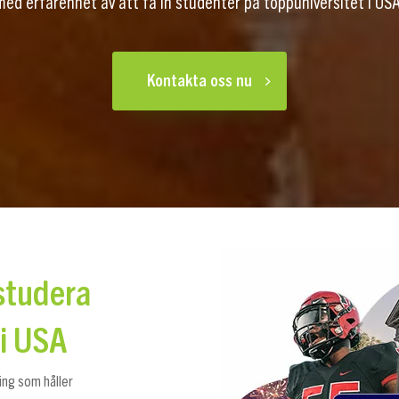
med erfarenhet av att få in studenter på toppuniversitet i USA
Kontakta oss nu
studera
 i USA
ning som håller