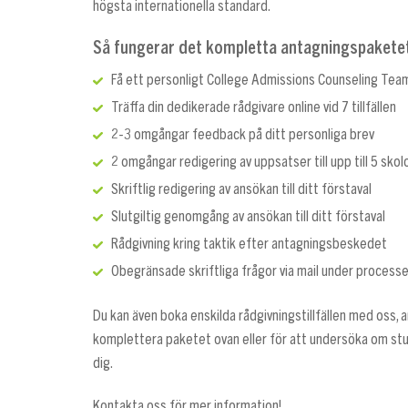
högsta internationella standard.
Så fungerar det kompletta antagningspaketet
Få ett personligt College Admissions Counseling Tea
Träffa din dedikerade rådgivare online vid 7 tillfällen
2-3 omgångar feedback på ditt personliga brev
2 omgångar redigering av uppsatser till upp till 5 skol
Skriftlig redigering av ansökan till ditt förstaval
Slutgiltig genomgång av ansökan till ditt förstaval
Rådgivning kring taktik efter antagningsbeskedet
Obegränsade skriftliga frågor via mail under process
Du kan även boka enskilda rådgivningstillfällen med oss, a
komplettera paketet ovan eller för att undersöka om stud
dig.
Kontakta oss för mer information!