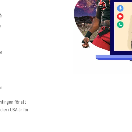
:
m
or
en
ntingen för att
ier i USA är för