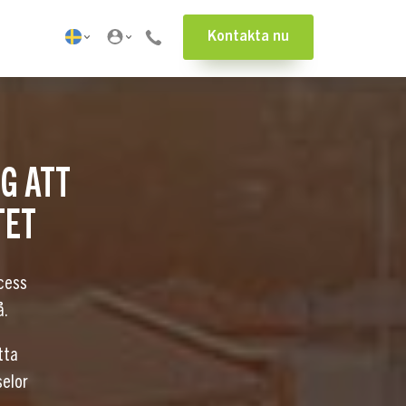
Kontakta nu
IG ATT
TET
ocess
å.
tta
selor