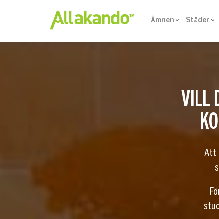
Ämnen
Städer
VILL 
KO
Att 
s
Fö
stud