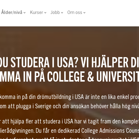
Ålder/nivå
Kurser
Jobb
Om oss
DU STUDERA I USA? VI HJÄLPER D
MMA IN PÅ COLLEGE & UNIVERSI
komma in på din drömutbildning i USA är inte en lika enkel pr
om att plugga i Sverige och din ansökan behöver hålla hög niv
r att hjälpa fler att studera i USA har vi tagit fram den komple
ierådgivningen. Du får en dedikerad College Admissions Coun