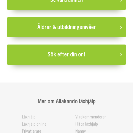
Åldrar & utbildningsnivåer
Sök efter din ort
Mer om Allakando läxhjälp
Läxhjälp
Vi rekommenderar:
Läxhjälp online
Hitta läxhjälp
Privatlärare
Nanny