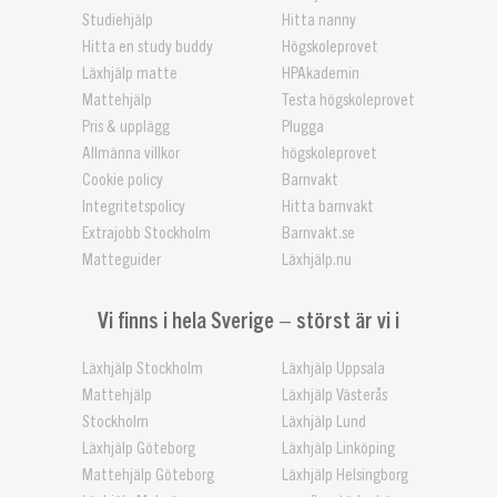
Studiehjälp
Hitta nanny
Hitta en study buddy
Högskoleprovet
Läxhjälp matte
HPAkademin
Mattehjälp
Testa högskoleprovet
Pris & upplägg
Plugga
Allmänna villkor
högskoleprovet
Cookie policy
Barnvakt
Integritetspolicy
Hitta barnvakt
Extrajobb Stockholm
Barnvakt.se
Matteguider
Läxhjälp.nu
Vi finns i hela Sverige – störst är vi i
Läxhjälp Stockholm
Läxhjälp Uppsala
Mattehjälp
Läxhjälp Västerås
Stockholm
Läxhjälp Lund
Läxhjälp Göteborg
Läxhjälp Linköping
Mattehjälp Göteborg
Läxhjälp Helsingborg