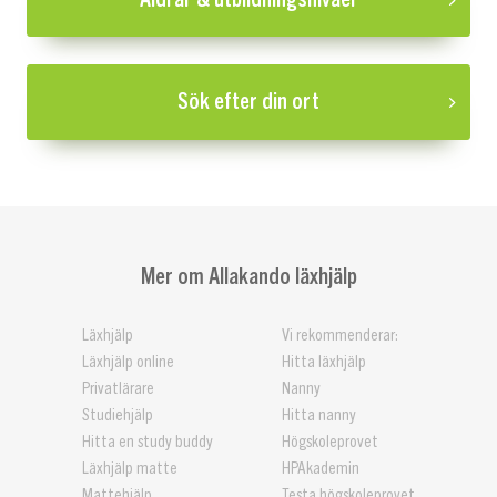
Sök efter din ort
Mer om Allakando läxhjälp
Läxhjälp
Vi rekommenderar:
Läxhjälp online
Hitta läxhjälp
Privatlärare
Nanny
Studiehjälp
Hitta nanny
Hitta en study buddy
Högskoleprovet
Läxhjälp matte
HPAkademin
Mattehjälp
Testa högskoleprovet