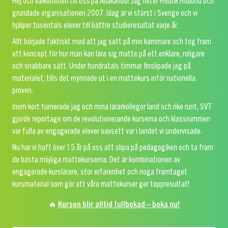
Hej och välkommen till oss på Allakando! Jag heter Fredrik Fridlund och
grundade organisationen 2007. Idag är vi störst i Sverige och vi
hjälper tusentals elever till bättre studieresultat varje år.
Allt började faktiskt med att jag satt på min kammare och tog fram
ett koncept för hur man kan lära sig matte på ett enklare, roligare
och snabbare sätt. Under hundratals timmar finslipade jag på
materialet, tills det mynnade ut i en mattekurs inför nationella
proven.
Inom kort turnerade jag och mina lärarkollegor land och rike runt, SVT
gjorde reportage om de revolutionerande kurserna och klassrummen
var fulla av engagerade elever oavsett var i landet vi undervisade.
Nu har vi haft över 15 år på oss att slipa på pedagogiken och ta fram
de bästa möjliga mattekurserna. Det är kombinationen av
engagerade kurslärare, stor erfarenhet och noga framtaget
kursmaterial som gör att våra mattekurser ger toppresultat!
🔥
Kursen blir alltid fullbokad – boka nu!