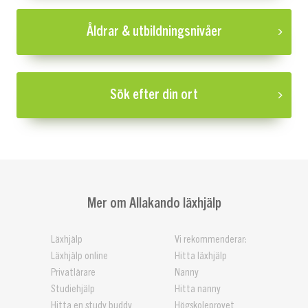
Åldrar & utbildningsnivåer
Sök efter din ort
Mer om Allakando läxhjälp
Läxhjälp
Vi rekommenderar:
Läxhjälp online
Hitta läxhjälp
Privatlärare
Nanny
Studiehjälp
Hitta nanny
Hitta en study buddy
Högskoleprovet