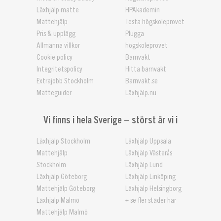
Läxhjälp matte
HPAkademin
Mattehjälp
Testa högskoleprovet
Pris & upplägg
Plugga
Allmänna villkor
högskoleprovet
Cookie policy
Barnvakt
Integritetspolicy
Hitta barnvakt
Extrajobb Stockholm
Barnvakt.se
Matteguider
Läxhjälp.nu
Vi finns i hela Sverige – störst är vi i
Läxhjälp Stockholm
Läxhjälp Uppsala
Mattehjälp
Läxhjälp Västerås
Stockholm
Läxhjälp Lund
Läxhjälp Göteborg
Läxhjälp Linköping
Mattehjälp Göteborg
Läxhjälp Helsingborg
Läxhjälp Malmö
+ se fler städer här
Mattehjälp Malmö