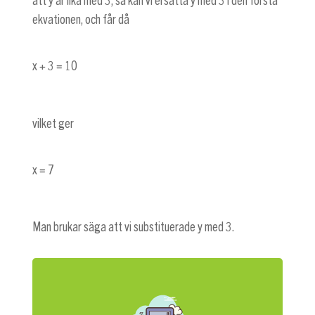
att y är lika med 3, så kan vi ersätta y med 3 i den första
ekvationen, och får då
x + 3 = 10
vilket ger
x = 7
Man brukar säga att vi substituerade y med 3.