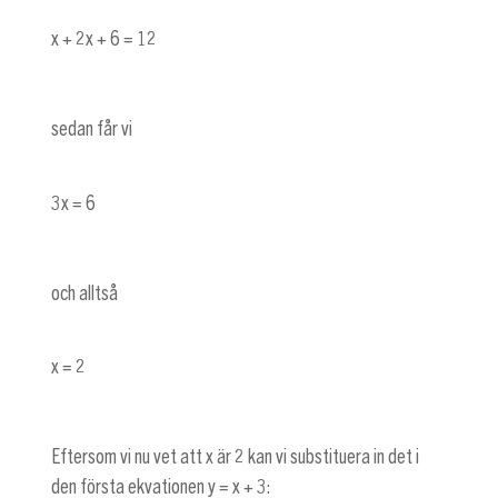
x + 2x + 6 = 12
sedan får vi
3x = 6
och alltså
x = 2
Eftersom vi nu vet att x är 2 kan vi substituera in det i
den första ekvationen
y = x + 3
: