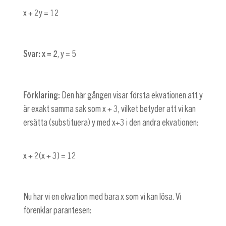
x + 2y = 12
Svar:
x = 2
,
y = 5
Förklaring:
Den här gången visar första ekvationen att y
är exakt samma sak som
x + 3
, vilket betyder att vi kan
ersätta (substituera) y med
x+3
i den andra ekvationen:
x + 2(x + 3) = 12
Nu har vi en ekvation med bara x som vi kan lösa. Vi
förenklar parantesen: