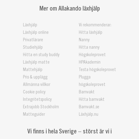
Mer om Allakando läxhjälp
Läxhjälp
Vi rekommenderar:
Läxhjälp online
Hitta läxhjälp
Privatlärare
Nanny
Studiehjälp
Hitta nanny
Hitta en study buddy
Högskoleprovet
Läxhjälp matte
HPAkademin
Mattehjälp
Testa högskoleprovet
Pris & upplägg
Plugga
Allmänna villkor
högskoleprovet
Cookie policy
Barnvakt
Integritetspolicy
Hitta barnvakt
Extrajobb Stockholm
Barnvakt.se
Matteguider
Läxhjälp.nu
Vi finns i hela Sverige – störst är vi i