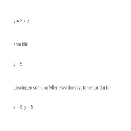
y = 2 + 3
som blir
y = 5
Lösningen som uppfyller ekvationssystemet är därför
x = 2
,
y = 5