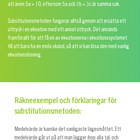
att även
5a = 10
, eftersom
5a
och
2b + 3c
är samma sak.
Substitutionsmetoden fungerar alltså genom att ersätta ett
uttryck i en ekvation med ett annat uttryck. Det används
framförallt för att få en av ekvationerna i ekvationssystemet
till att bara ha en enda okänd, så att vi kan lösa den med vanlig
ekvationslösning.
Räkneexempel och förklaringar för
substitutionsmetoden:
Medelvärde är kanske det vanligaste lägesmåttet. Ett
medelvärde går ut på att man lägger ihop alla tal, och