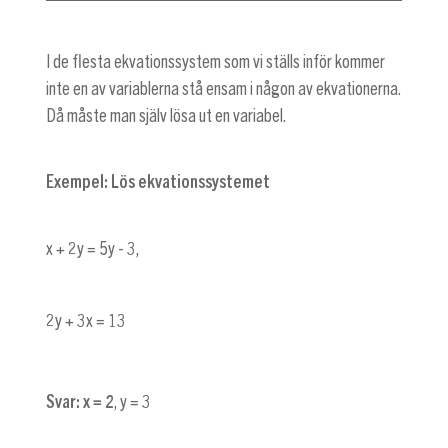
I de flesta ekvationssystem som vi ställs inför kommer
inte en av variablerna stå ensam i någon av ekvationerna.
Då måste man själv lösa ut en variabel.
Exempel: Lös ekvationssystemet
x + 2y = 5y - 3
,
2y + 3x = 13
Svar:
x = 2
,
y = 3