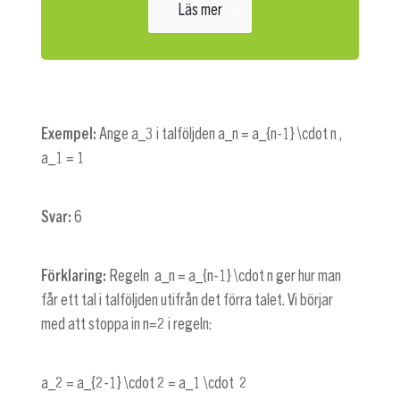
Läs mer
Exempel:
Ange
a_3
i talföljden
a_n = a_{n-1} \cdot n
,
a_1 = 1
Svar:
6
Förklaring:
Regeln
a_n = a_{n-1} \cdot n
ger hur man
får ett tal i talföljden utifrån det förra talet. Vi börjar
med att stoppa in
n=2
i regeln:
a_2 = a_{2-1} \cdot 2 = a_1 \cdot 2