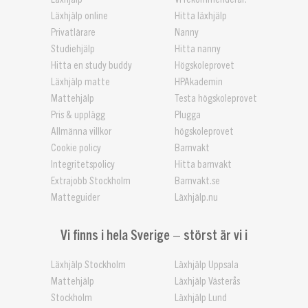
Läxhjälp online
Hitta läxhjälp
Privatlärare
Nanny
Studiehjälp
Hitta nanny
Hitta en study buddy
Högskoleprovet
Läxhjälp matte
HPAkademin
Mattehjälp
Testa högskoleprovet
Pris & upplägg
Plugga
Allmänna villkor
högskoleprovet
Cookie policy
Barnvakt
Integritetspolicy
Hitta barnvakt
Extrajobb Stockholm
Barnvakt.se
Matteguider
Läxhjälp.nu
Vi finns i hela Sverige – störst är vi i
Läxhjälp Stockholm
Läxhjälp Uppsala
Mattehjälp
Läxhjälp Västerås
Stockholm
Läxhjälp Lund