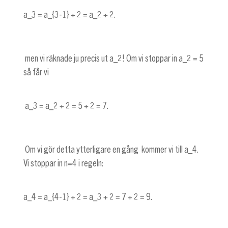
a_3 = a_{3-1} + 2 = a_2 + 2
.
men vi räknade ju precis ut
a_2
! Om vi stoppar in
a_2 = 5
så får vi
a_3 = a_2 + 2 = 5 + 2 = 7
.
Om vi gör detta ytterligare en gång kommer vi till
a_4
.
Vi stoppar in
n=4
i regeln:
a_4 = a_{4-1} + 2 = a_3 + 2 = 7 + 2 = 9
.