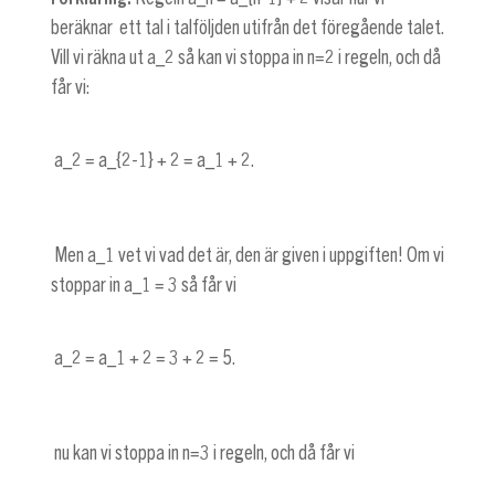
beräknar ett tal i talföljden utifrån det föregående talet.
Vill vi räkna ut
a_2
så kan vi stoppa in
n=2
i regeln, och då
får vi:
a_2 = a_{2-1} + 2 = a_1 + 2
.
Men
a_1
vet vi vad det är, den är given i uppgiften! Om vi
stoppar in
a_1 = 3
så får vi
a_2 = a_1 + 2 = 3 + 2 = 5
.
nu kan vi stoppa in
n=3
i regeln, och då får vi