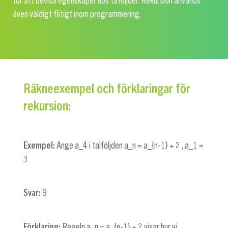
för att bevisa egenskaper hos taföljder. Rekursion används
även väldigt flitigt inom programmering.
Räkneexempel och förklaringar för
rekursion:
Exempel:
Ange
a_4
i talföljden
a_n = a_{n-1} + 2
,
a_1 =
3
Svar:
9
Förklaring:
Regeln
a_n = a_{n-1} + 2
visar hur vi