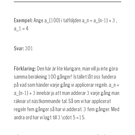
Exempel:
Ange
a_{100}
i talföljden
a_n = a_{n-1} + 3
,
a_1 = 4
Svar:
301
Förklaring:
Den här är lite klurigare, man vill ju inte göra
samma beräkning 100 gånger! Istället låt oss fundera
på vad som händer varje gång vi applicerar regeln.
a_n =
a_{n-1} + 3
innebär ju att man adderar 3 varje gång man
räknar ut nästkommande tal. Så om vi har applicerat
regeln fem gånger så har vi adderat 3 fem gånger. Med
andra ord har vi lagt till
3 \cdot 5 =15
.