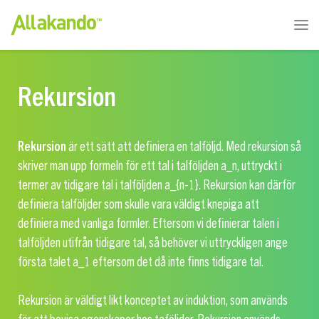
Rekursion
Rekursion
är ett sätt att definiera en talföljd. Med rekursion så
skriver man upp formeln för ett tal i talföljden
a_n
, uttryckt i
termer av tidigare tal i talföljden
a_{n-1}
. Rekursion kan därför
definiera talföljder som skulle vara väldigt knepiga att
definiera med vanliga formler. Eftersom vi definierar talen i
talföljden utifrån tidigare tal, så behöver vi uttryckligen ange
första talet
a_1
eftersom det då inte finns tidigare tal.
Rekursion är väldigt likt konceptet av induktion, som används