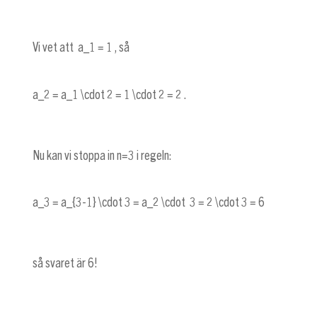
Vi vet att
a_1 = 1
, så
a_2 = a_1 \cdot 2 = 1 \cdot 2 = 2
.
Nu kan vi stoppa in
n=3
i regeln:
a_3 = a_{3-1} \cdot 3 = a_2 \cdot 3 = 2 \cdot 3 = 6
så svaret är 6!