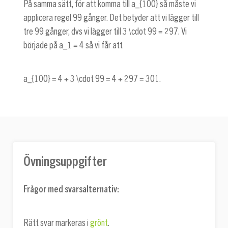
På samma sätt, för att komma till
a_{100}
så måste vi
applicera regel 99 gånger. Det betyder att vi lägger till
tre 99 gånger, dvs vi lägger till
3 \cdot 99 = 297
. Vi
började på
a_1 = 4
så vi får att
a_{100} = 4 + 3 \cdot 99 = 4 + 297 = 301
.
Övningsuppgifter
Frågor med svarsalternativ:
Rätt svar markeras i
grönt
.