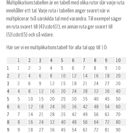
Multiplikationstabellen är en tabell med olika rutor där varje ruta
innehåller ett tal. Varje ruta i tabellen anger svaret när vi
multiplicerar två särskilda tal med varandra. Till exempel säger
en ruta svaret till
{4}\cdot{2}
, en annan ruta ger svaret till
{5}\cdot{5}
och så vidare.
Här ser vi en multiplikationstabell för alla tal upp till 10:
1
2
3
4
5
6
7
8
9
10
1
1
2
3
4
5
6
7
8
9
10
2
2
4
6
8
10
12
14
16
18
20
3
3
6
9
12
15
18
21
24
27
30
4
4
8
12
16
20
24
28
32
36
40
5
5
10
15
20
25
30
35
40
45
50
6
6
12
18
24
30
36
42
48
54
60
7
7
14
21
28
35
42
49
56
63
70
8
8
16
24
32
40
48
56
64
72
80
9
9
18
27
36
45
54
63
72
81
90