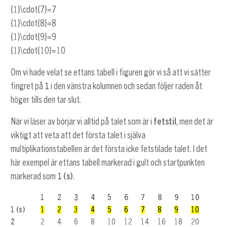
{1}\cdot{7}=7
{1}\cdot{8}=8
{1}\cdot{9}=9
{1}\cdot{10}=10
Om vi hade velat se ettans tabell i figuren gör vi så att vi sätter
fingret på
1
i den vänstra kolumnen och sedan följer raden åt
höger tills den tar slut.
När vi läser av börjar vi alltid på talet som är i
fetstil
, men det är
viktigt att veta att det första talet i själva
multiplikationstabellen är det första icke fetstilade talet. I det
här exempel är ettans tabell markerad i gult och startpunkten
markerad som
1 (s)
.
1
2
3
4
5
6
7
8
9
10
1 (s)
1
2
3
4
5
6
7
8
9
10
2
2
4
6
8
10
12
14
16
18
20