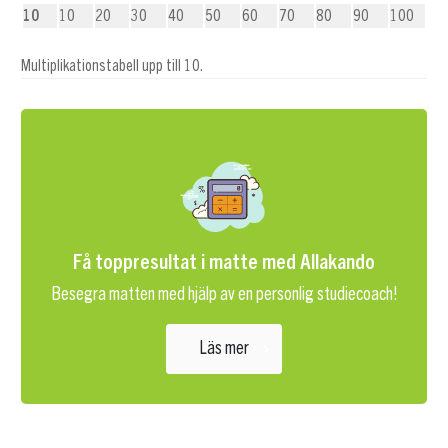
10
10
20
30
40
50
60
70
80
90
100
Multiplikationstabell upp till 10.
Få toppresultat i matte med Allakando
Besegra matten med hjälp av en personlig studiecoach!
Läs mer