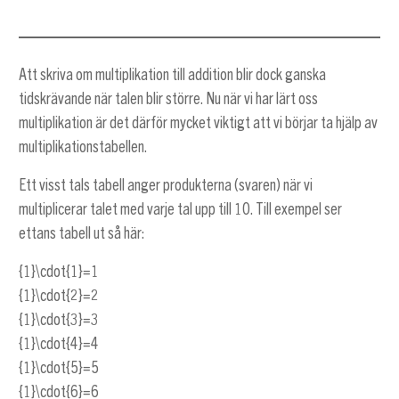
Att skriva om multiplikation till addition blir dock ganska
tidskrävande när talen blir större. Nu när vi har lärt oss
multiplikation är det därför mycket viktigt att vi börjar ta hjälp av
multiplikationstabellen.
Ett visst tals tabell anger produkterna (svaren) när vi
multiplicerar talet med varje tal upp till 10. Till exempel ser
ettans tabell ut så här:
{1}\cdot{1}=1
{1}\cdot{2}=2
{1}\cdot{3}=3
{1}\cdot{4}=4
{1}\cdot{5}=5
{1}\cdot{6}=6