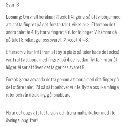
Svar:
8
Lösning:
Om vi vill beräkna
{2}\cdot{4}
gör vi så att vi börjar med
att sätta fingret på det första talet, vilket är
2
. Eftersom det
andra talet är 4 flyttar vi fingret 4 rutor åt höger. Vi hamnar då
på talet 8, vilket ger oss svaret
{2}\cdot{4}=8
.
Eftersom vi har fritt fram att byta plats på talen hade det också
varit rätt att börja med fingret på
4
och sedan flytta 2 rutor åt
höger. Vi ser att även detta ger oss svaret 8.
Försök gärna använda detta genom att börja med ditt finger på
det större talet. På så sätt behöver vi inte flytta oss lika många
rutor och vår uträkning går snabbare.
Nu är det dags att testa själv och träna multiplikation med lite
övningsuppgifter!