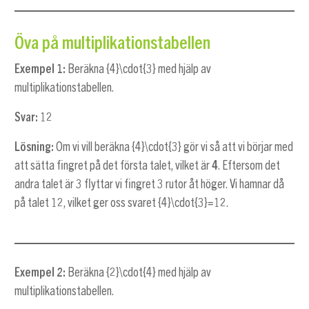
Öva på multiplikationstabellen
Exempel 1:
Beräkna
{4}\cdot{3}
med hjälp av
multiplikationstabellen.
Svar:
12
Lösning:
Om vi vill beräkna
{4}\cdot{3}
gör vi så att vi börjar med
att sätta fingret på det första talet, vilket är
4
. Eftersom det
andra talet är 3 flyttar vi fingret 3 rutor åt höger. Vi hamnar då
på talet 12, vilket ger oss svaret
{4}\cdot{3}=12
.
Exempel 2:
Beräkna
{2}\cdot{4}
med hjälp av
multiplikationstabellen.