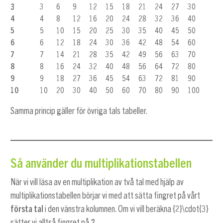
3
3
6
9
12
15
18
21
24
27
30
4
4
8
12
16
20
24
28
32
36
40
5
5
10
15
20
25
30
35
40
45
50
6
6
12
18
24
30
36
42
48
54
60
7
7
14
21
28
35
42
49
56
63
70
8
8
16
24
32
40
48
56
64
72
80
9
9
18
27
36
45
54
63
72
81
90
10
10
20
30
40
50
60
70
80
90
100
Samma princip gäller för övriga tals tabeller.
Så använder du multiplikationstabellen
När vi vill läsa av en multiplikation av två tal med hjälp av
multiplikationstabellen börjar vi med att sätta fingret på vårt
första tal
i den vänstra kolumnen. Om vi vill beräkna
{2}\cdot{3}
sätter vi alltså fingret på
2
.