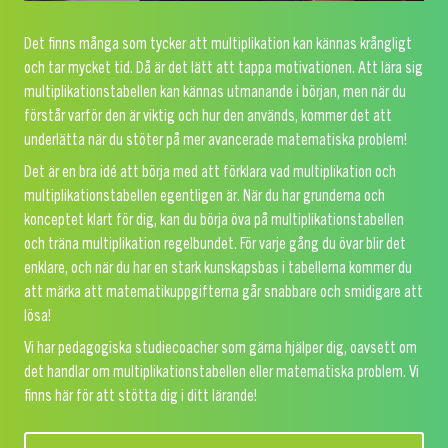
Det finns många som tycker att multiplikation kan kännas krångligt
och tar mycket tid. Då är det lätt att tappa motivationen. Att lära sig
multiplikationstabellen kan kännas utmanande i början, men när du
förstår varför den är viktig och hur den används, kommer det att
underlätta när du stöter på mer avancerade matematiska problem!
Det är en bra idé att börja med att förklara vad multiplikation och
multiplikationstabellen egentligen är. När du har grunderna och
konceptet klart för dig, kan du börja öva på multiplikationstabellen
och träna multiplikation regelbundet. För varje gång du övar blir det
enklare, och när du har en stark kunskapsbas i tabellerna kommer du
att märka att matematikuppgifterna går snabbare och smidigare att
lösa!
Vi har pedagogiska studiecoacher som gärna hjälper dig, oavsett om
det handlar om multiplikationstabellen eller matematiska problem. Vi
finns här för att stötta dig i ditt lärande!