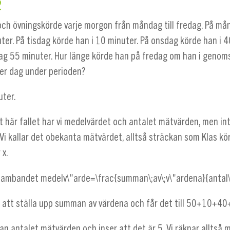
2
 och övningskörde varje morgon från måndag till fredag. På m
ter. På tisdag körde han i 10 minuter. På onsdag körde han i 
ag 55 minuter. Hur länge körde han på fredag om han i genom
er dag under perioden?
uter.
et här fallet har vi medelvärdet och antalet mätvärden, men int
Vi kallar det obekanta mätvärdet, alltså sträckan som Klas kö
r
x
.
 sambandet
medelv\"arde=\frac{summan\;av\;v\"ardena}{antal\
 att ställa upp summan av värdena och får det till
50+10+40
an antalet mätvärden och inser att det är 5. Vi räknar alltså 