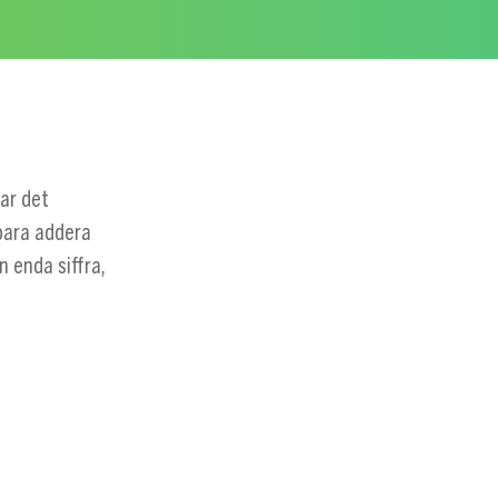
ar det
 bara addera
 enda siffra,