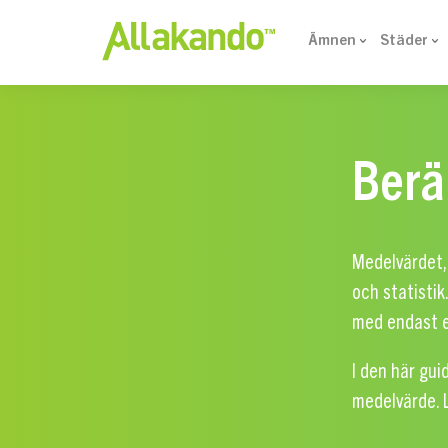
Ämnen
Städer
Berä
Medelvärdet,
och statistik
med endast et
I den här gui
medelvärde. L