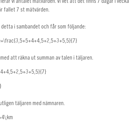
ierar vi antalet mätvärden. Vi vet att det finns 7 dagar i veck
här fallet 7 st mätvärden.
p detta i sambandet och får som följande:
e=\frac{3,5+5+4+4,5+2,5+3+5,5}{7}
 med att räkna ut summan av talen i täljaren.
+4+4,5+2,5+3+5,5}{7}
}
lutligen täljaren med nämnaren.
=4\;km