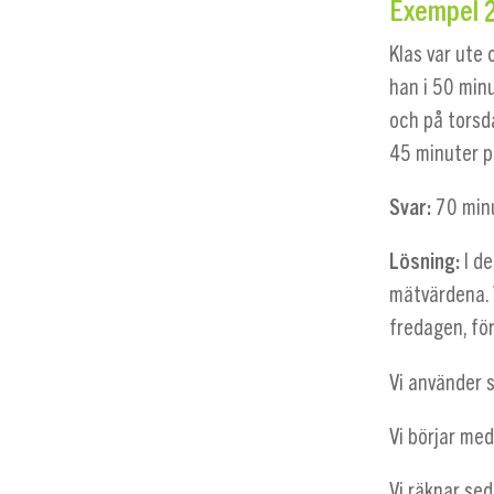
Exempel 
Klas var ute
han i 50 minu
och på torsd
45 minuter p
Svar:
70 min
Lösning:
I d
mätvärdena. 
fredagen, fö
Vi använder
Vi börjar med
Vi räknar sed