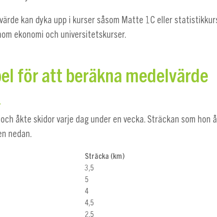
värde kan dyka upp i kurser såsom Matte 1C eller statistikkur
inom ekonomi och universitetskurser.
l för att beräkna medelvärde
1
 och åkte skidor varje dag under en vecka. Sträckan som hon 
len nedan.
Sträcka (km)
3,5
5
4
4,5
2,5