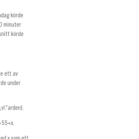
åndag körde
40 minuter
snitt körde
e ett av
rde under
;v\"arden}
.
+55+x
.
med x som ett