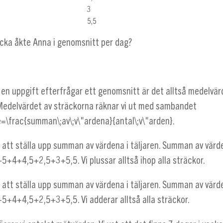
3
5,5
äcka åkte Anna i genomsnitt per dag?
 en uppgift efterfrågar ett genomsnitt är det alltså medelvä
 Medelvärdet av sträckorna räknar vi ut med sambandet
=\frac{summan\;av\;v\"ardena}{antal\;v\"arden}
.
d att ställa upp summan av värdena i täljaren. Summan av värde
+5+4+4,5+2,5+3+5,5
. Vi plussar alltså ihop alla sträckor.
d att ställa upp summan av värdena i täljaren. Summan av värde
+5+4+4,5+2,5+3+5,5
. Vi adderar alltså alla sträckor.