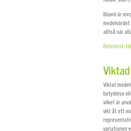
medelv\"arde=\f
Ibland är med
medelvärdet m
alltså när all
Relaterat: H
Vikta
Viktat medelv
betydelse ell
vilket är an
vikt åt ett v
representativ
variationen e