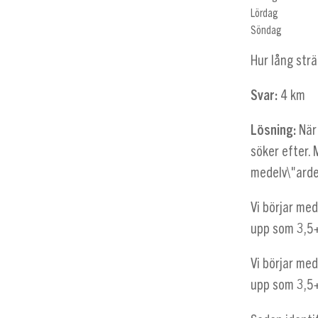
Lördag
Söndag
Hur lång str
Svar:
4 km
Lösning:
När
söker efter.
medelv\"arde
Vi börjar me
upp som
3,5
Vi börjar me
upp som
3,5