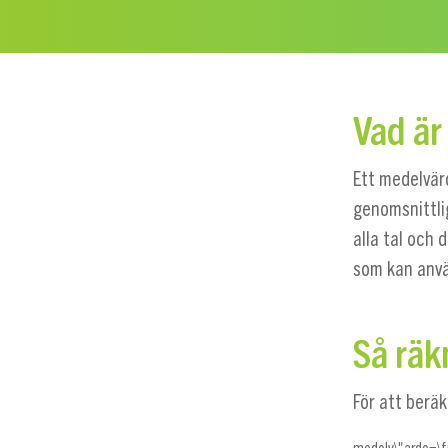
Vad är
Ett medelvär
genomsnittli
alla tal och 
som kan anv
Så rä
För att berä