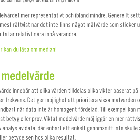
rac{summan\;av\;v\"ardena}{antal\;v\"arden}
elvärdet mer representativt och ibland mindre. Generellt sett
est rättvist när det inte finns något mätvärde som sticker ut
a tal är relativt nära inpå varandra.
är kan du läsa om median!
d medelvärde
ärde innebär att olika värden tilldelas olika vikter baserat på
er frekvens. Det ger möjlighet att prioritera vissa mätvärden ö
vändbart när data inte är homogent fördelad. Till exempel kan
isst betyg eller prov. Viktat medelvärde möjliggör en mer rättvi
 analys av data, där enbart ett enkelt genomsnitt inte skulle
ller betydelsen hos olika resultat.