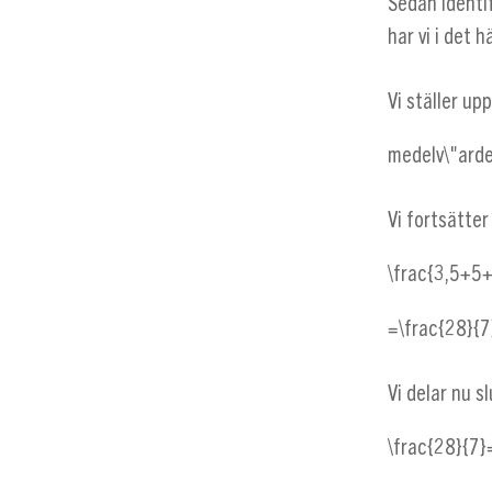
Sedan identif
har vi i det 
Vi ställer up
medelv\"ard
Vi fortsätter
\frac{3,5+5
=\frac{28}{7
Vi delar nu s
\frac{28}{7}