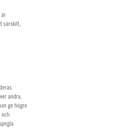
 är
 särskilt,
 deras
ver andra,
 man ge högre
s och
 spegla