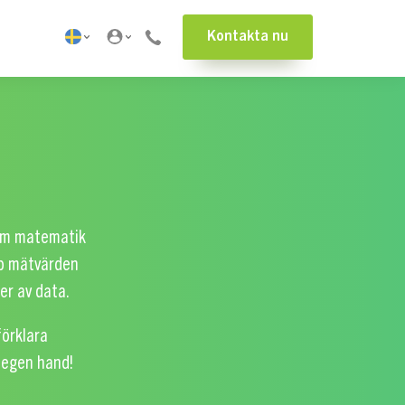
Kontakta nu
nom matematik
pp mätvärden
er av data.
förklara
å egen hand!