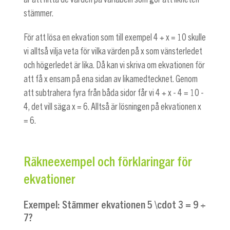
stämmer.
För att lösa en ekvation som till exempel
4 + x = 10
skulle
vi alltså vilja veta för vilka värden på x som vänsterledet
och högerledet är lika. Då kan vi skriva om ekvationen för
att få x ensam på ena sidan av likamedtecknet. Genom
att subtrahera fyra från båda sidor får vi
4 + x - 4 = 10 -
4
, det vill säga
x = 6
. Alltså är lösningen på ekvationen
x
= 6
.
Räkneexempel och förklaringar för
ekvationer
Exempel: Stämmer ekvationen
5 \cdot 3 = 9 +
7
?