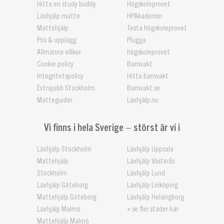
Hitta en study buddy
Högskoleprovet
Läxhjälp matte
HPAkademin
Mattehjälp
Testa högskoleprovet
Pris & upplägg
Plugga
Allmänna villkor
högskoleprovet
Cookie policy
Barnvakt
Integritetspolicy
Hitta barnvakt
Extrajobb Stockholm
Barnvakt.se
Matteguider
Läxhjälp.nu
Vi finns i hela Sverige – störst är vi i
Läxhjälp Stockholm
Läxhjälp Uppsala
Mattehjälp
Läxhjälp Västerås
Stockholm
Läxhjälp Lund
Läxhjälp Göteborg
Läxhjälp Linköping
Mattehjälp Göteborg
Läxhjälp Helsingborg
Läxhjälp Malmö
+ se fler städer här
Mattehjälp Malmö