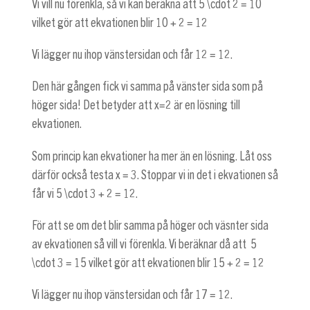
Vi vill nu förenkla, så vi kan beräkna att
5 \cdot 2 = 10
vilket gör att ekvationen blir
10 + 2 = 12
Vi lägger nu ihop vänstersidan och får
12 = 12
.
Den här gången fick vi samma på vänster sida som på
höger sida! Det betyder att
x=2
är en lösning till
ekvationen.
Som princip kan ekvationer ha mer än en lösning. Låt oss
därför också testa
x = 3
. Stoppar vi in det i ekvationen så
får vi
5 \cdot 3 + 2 = 12
.
För att se om det blir samma på höger och väsnter sida
av ekvationen så vill vi förenkla. Vi beräknar då att
5
\cdot 3 = 15
vilket gör att ekvationen blir
15 + 2 = 12
Vi lägger nu ihop vänstersidan och får
17 = 12
.