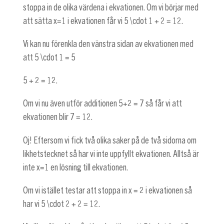
stoppa in de olika värdena i ekvationen. Om vi börjar med
att sätta
x=1
i ekvationen får vi
5 \cdot 1 + 2 = 12
.
Vi kan nu förenkla den vänstra sidan av ekvationen med
att
5 \cdot 1 = 5
5 + 2 = 12
.
Om vi nu även utför additionen
5+2 = 7
så får vi att
ekvationen blir
7 = 12
.
Oj! Eftersom vi fick två olika saker på de två sidorna om
likhetstecknet så har vi inte uppfyllt ekvationen. Alltså är
inte
x=1
en lösning till ekvationen.
Om vi istället testar att stoppa in
x = 2
i ekvationen så
har vi
5 \cdot 2 + 2 = 12
.