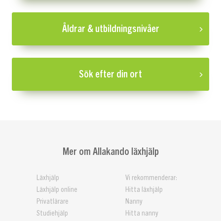
Åldrar & utbildningsnivåer
Sök efter din ort
Mer om Allakando läxhjälp
Läxhjälp
Vi rekommenderar:
Läxhjälp online
Hitta läxhjälp
Privatlärare
Nanny
Studiehjälp
Hitta nanny