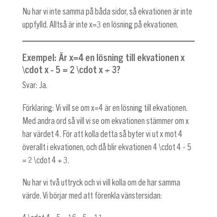
Nu har vi inte samma på båda sidor, så ekvationen är inte
uppfylld. Alltså är inte
x=3
en lösning på ekvationen.
Exempel: Är
x=4
en lösning till ekvationen
x
\cdot x - 5 = 2 \cdot x + 3
?
Svar: Ja.
Förklaring: Vi vill se om
x=4
är en lösning till ekvationen.
Med andra ord så vill vi se om ekvationen stämmer om x
har värdet 4. För att kolla detta så byter vi ut x mot 4
överallt i ekvationen, och då blir ekvationen
4 \cdot 4 - 5
= 2 \cdot 4 + 3
.
Nu har vi två uttryck och vi vill kolla om de har samma
värde. Vi börjar med att förenkla vänstersidan: