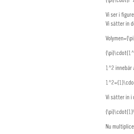
{\pi}\cdot{r
Vi ser i figu
Vi sätter in 
Volymen={\pi
{\pi}\cdot{1
1^2
innebär a
1^2={1}\cdo
Vi sätter in 
{\pi}\cdot{1
Nu multiplic