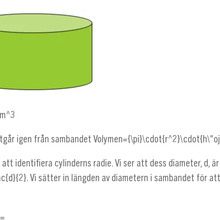
cm^3
utgår igen från sambandet
Volymen={\pi}\cdot{r^2}\cdot{h\"o
 att identifiera cylinderns radie. Vi ser att dess diameter, d, ä
ac{d}{2}
. Vi sätter in längden av diametern i sambandet för at
}=