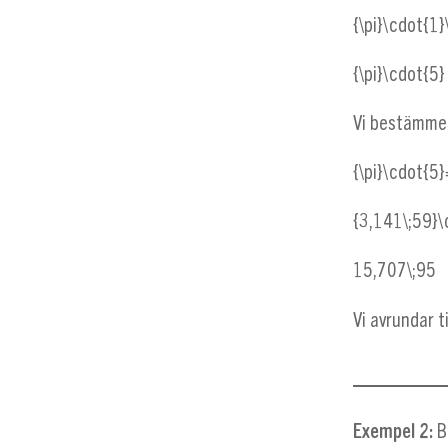
{\pi}\cdot{1
{\pi}\cdot{5}
Vi bestämmer
{\pi}\cdot{5}
{3,141\;59}\
15,707\;95
Vi avrundar t
Exempel 2:
B