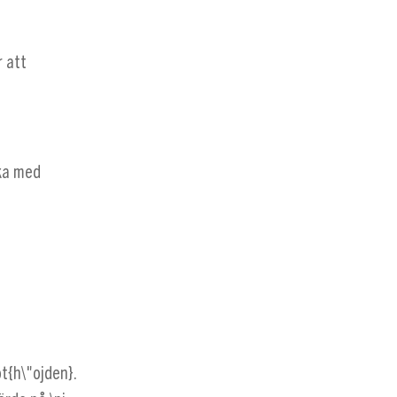
r att
ika med
ot{h\"ojden}
.