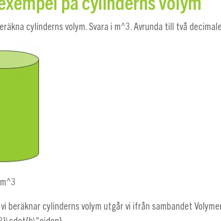
xempel på cylinderns volym
eräkna cylinderns volym. Svara i
m^3
. Avrunda till två decimale
;m^3
r vi beräknar cylinderns volym utgår vi ifrån sambandet
Volyme