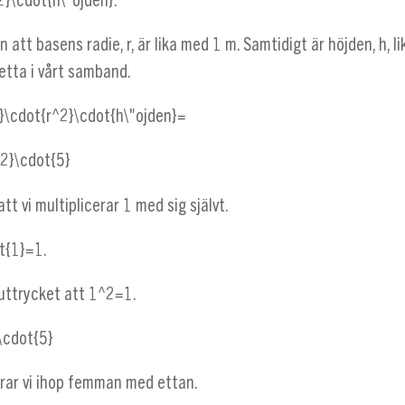
^2}\cdot{h\"ojden}
.
ren att basens radie,
r
, är lika med 1 m. Samtidigt är höjden,
h
, 
detta i vårt samband.
}\cdot{r^2}\cdot{h\"ojden}=
^2}\cdot{5}
tt vi multiplicerar 1 med sig självt.
t{1}=1
.
i uttrycket att
1^2=1
.
}\cdot{5}
erar vi ihop femman med ettan.