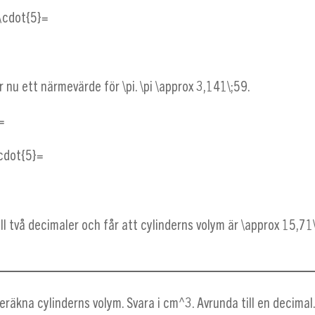
}\cdot{5}=
 nu ett närmevärde för
\pi
.
\pi \approx 3,141\;59
.
=
cdot{5}=
ill två decimaler och får att cylinderns volym är
\approx 15,71
eräkna cylinderns volym. Svara i
cm^3
. Avrunda till en decimal