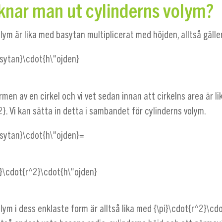
knar man ut cylinderns volym?
lym är lika med basytan multiplicerat med höjden, alltså gälle
sytan}\cdot{h\"ojden}
men av en cirkel och vi vet sedan innan att cirkelns area är l
2}
. Vi kan sätta in detta i sambandet för cylinderns volym.
sytan}\cdot{h\"ojden}=
}\cdot{r^2}\cdot{h\"ojden}
lym i dess enklaste form är alltså lika med
{\pi}\cdot{r^2}\cd