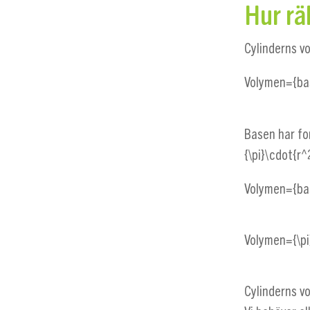
Hur rä
Cylinderns vo
Volymen={ba
Basen har for
{\pi}\cdot{r^
Volymen={ba
Volymen={\pi
Cylinderns vo