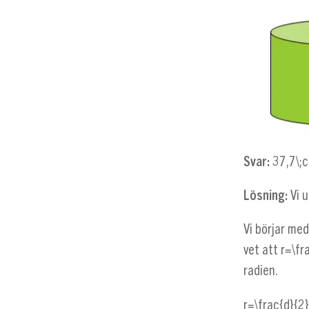
Svar:
37,7\;
Lösning:
Vi 
Vi börjar med
vet att
r=\fr
radien.
r=\frac{d}{2