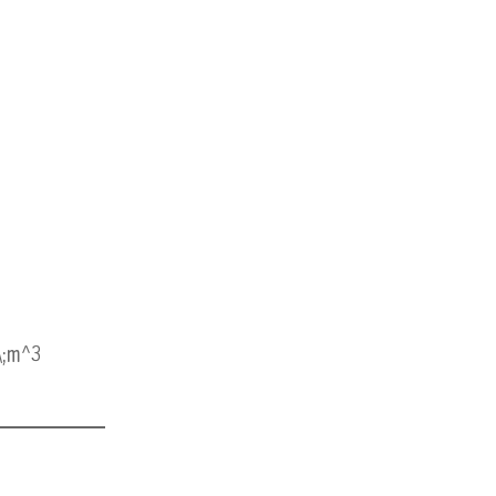
\;m^3
.