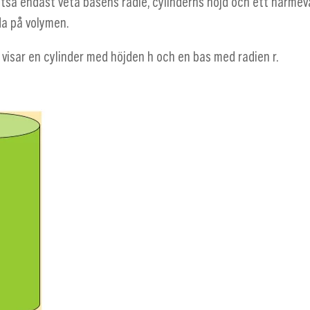
lltså endast veta basens radie, cylinderns höjd och ett närme
da på volymen.
 visar en cylinder med höjden
h
och en bas med radien
r
.