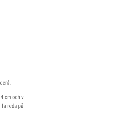
jden}
.
r 4 cm och vi
t ta reda på