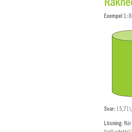
Räknee
Exempel 1:
B
Svar:
15,71\
Lösning
: Nä