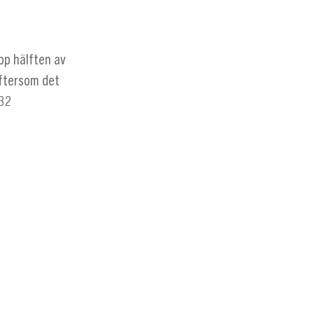
pp hälften av
Eftersom det
 32