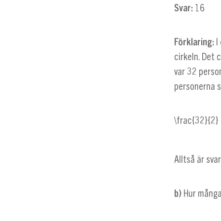
Svar:
16
Förklaring:
I
cirkeln. Det
var 32 perso
personerna 
\frac{32}{2}
Alltså är sva
b)
Hur många 