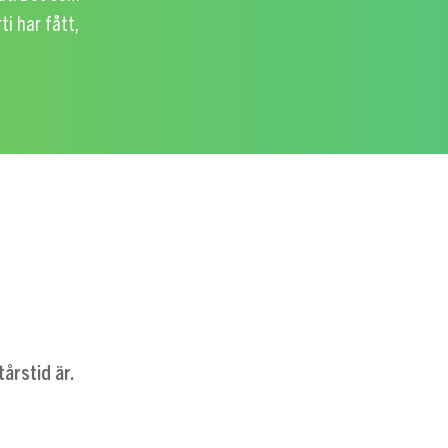
ti har fått,
årstid är.