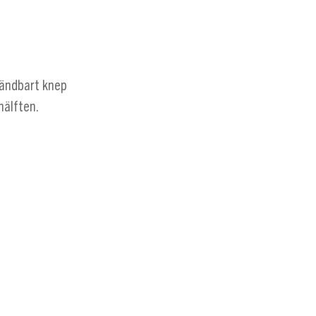
nvändbart knep
hälften.