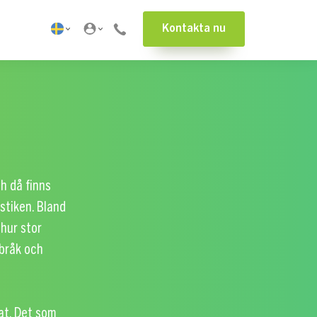
Kontakta nu
h då finns
istiken. Bland
 hur stor
 bråk och
at. Det som