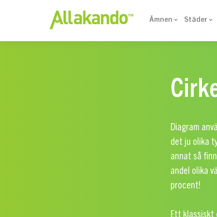
Ämnen
Städer
Cirk
Diagram använ
det ju olika 
annat så finn
andel olika v
procent!
Ett klassisk