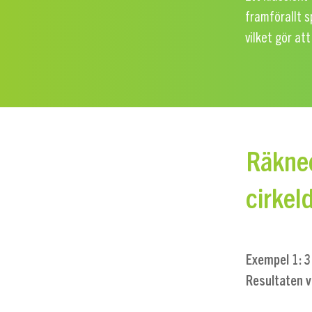
framförallt sp
vilket gör at
Räknee
cirkel
Exempel 1: 3
Resultaten v