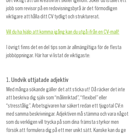
det viktigt att din kreativitet skiner igenom. Söker du istället ett
jobb som revisor på en redovisningsbyrå är det förmodligen
viktigare att hålla ditt CV tydligt och strukturerat.
Vill du ha hjälp att komma igång kan du utgå ifrån en CV-mall!
I övrigt finns det en del tips som är allmängiltiga för de flesta
jobböppningar. Här har vi listat de viktigaste:
1. Undvik uttjatade adjektiv
Med många sökande gäller det att sticka ut! Då räcker det inte
att beskriva dig själv som “målinriktad”, “flexibel” eller
“stresstålig”. Arbetsgivaren har säkert redan ett tjugotal CV:n
med samma beskrivningar. Adjektiven må stämma och vara något
som du verkligen vill trycka på som dina främsta styrkor men
försök att formulera dig på ett mer unikt sätt. Kanske kan du ge