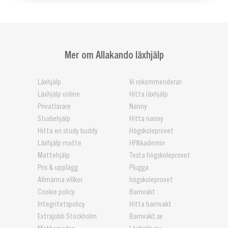
Mer om Allakando läxhjälp
Läxhjälp
Vi rekommenderar:
Läxhjälp online
Hitta läxhjälp
Privatlärare
Nanny
Studiehjälp
Hitta nanny
Hitta en study buddy
Högskoleprovet
Läxhjälp matte
HPAkademin
Mattehjälp
Testa högskoleprovet
Pris & upplägg
Plugga
Allmänna villkor
högskoleprovet
Cookie policy
Barnvakt
Integritetspolicy
Hitta barnvakt
Extrajobb Stockholm
Barnvakt.se