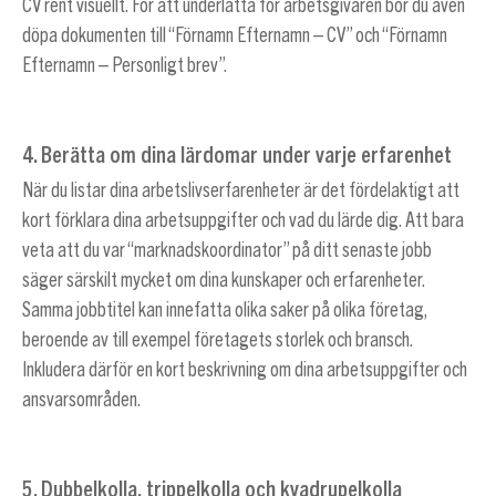
CV rent visuellt. För att underlätta för arbetsgivaren bör du även
döpa dokumenten till “Förnamn Efternamn – CV” och “Förnamn
Efternamn – Personligt brev”.
4. Berätta om dina lärdomar under varje erfarenhet
När du listar dina arbetslivserfarenheter är det fördelaktigt att
kort förklara dina arbetsuppgifter och vad du lärde dig. Att bara
veta att du var “marknadskoordinator” på ditt senaste jobb
säger särskilt mycket om dina kunskaper och erfarenheter.
Samma jobbtitel kan innefatta olika saker på olika företag,
beroende av till exempel företagets storlek och bransch.
Inkludera därför en kort beskrivning om dina arbetsuppgifter och
ansvarsområden.
5. Dubbelkolla, trippelkolla och kvadrupelkolla