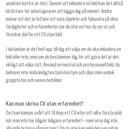
ansikten bättre än text. Genom att inkludera en bild kan det alltså
bli lättare för arbetsgivaren att lägga dig på minnet. Andra
menar att det är lättare att vara objektiv och fokusera på dina
färdigheter och erfarenheter när de inte vet hur du ser ut och
föredrar därför ett CV utan bild.
I slutändan är det helt upp till dig att välja om du ska inkludera en
bild eller inte, men om du bestämmer dig för att göra det är det
viktigt att välja rätt. Använd en neutral och professionell bild, du
behöver inte nödvändigtvis bära kostym och slips men undvik
gruppfoton och semesterbilder.
Kan man skriva CV utan erfarenhet?
Det kan kännas svårt att få ihop ett CV inför sitt allra första jobb
när man inte har någon tidigare erfarenhet – men oroa dig inte,
alla måste börja någonstans! Om du inte kan inkludera en rubrik