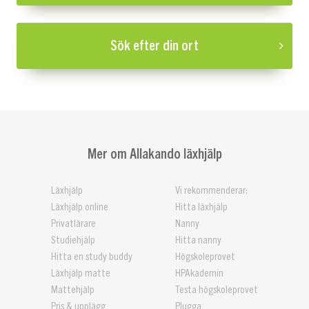
Sök efter din ort
Mer om Allakando läxhjälp
Läxhjälp
Vi rekommenderar:
Läxhjälp online
Hitta läxhjälp
Privatlärare
Nanny
Studiehjälp
Hitta nanny
Hitta en study buddy
Högskoleprovet
Läxhjälp matte
HPAkademin
Mattehjälp
Testa högskoleprovet
Pris & upplägg
Plugga