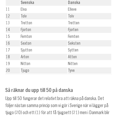
Svenska
Danska
11
Elva
Elleve
12
Tolv
Tolv
13
Tretton
Tretten
14
Fjorton
Fjorten
15
Femton
Femten
16
Sexton
Seksten
17
Sjutton
Sytten
18
Arton
Atten
19
Nitton
Nitten
20
Tjugo
Tyve
Så räknar du upp till 50 på danska
Upp till 50 fungerar det relativt bra att räkna på danska. Det
följer nästan samma princip som vi gör i Sverige när vi lägger på
tjugo (20) och ett (1) för att få tjugoett (21) men i Danmark blir