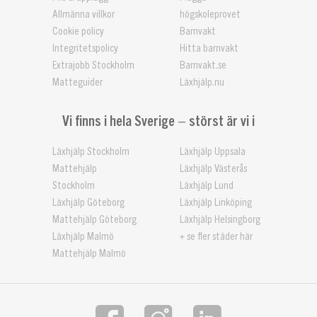
Allmänna villkor
högskoleprovet
Cookie policy
Barnvakt
Integritetspolicy
Hitta barnvakt
Extrajobb Stockholm
Barnvakt.se
Matteguider
Läxhjälp.nu
Vi finns i hela Sverige – störst är vi i
Läxhjälp Stockholm
Läxhjälp Uppsala
Mattehjälp
Läxhjälp Västerås
Stockholm
Läxhjälp Lund
Läxhjälp Göteborg
Läxhjälp Linköping
Mattehjälp Göteborg
Läxhjälp Helsingborg
Läxhjälp Malmö
+ se fler städer här
Mattehjälp Malmö