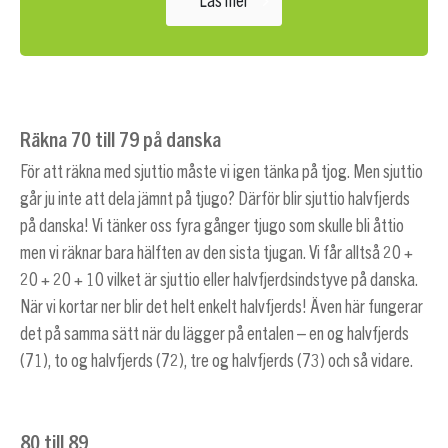
Läs mer
Räkna 70 till 79 på danska
För att räkna med sjuttio måste vi igen tänka på tjog. Men sjuttio
går ju inte att dela jämnt på tjugo? Därför blir sjuttio halvfjerds
på danska! Vi tänker oss fyra gånger tjugo som skulle bli åttio
men vi räknar bara hälften av den sista tjugan. Vi får alltså 20 +
20 + 20 + 10 vilket är sjuttio eller halvfjerdsindstyve på danska.
När vi kortar ner blir det helt enkelt halvfjerds! Även här fungerar
det på samma sätt när du lägger på entalen – en og halvfjerds
(71), to og halvfjerds (72), tre og halvfjerds (73) och så vidare.
80 till 89