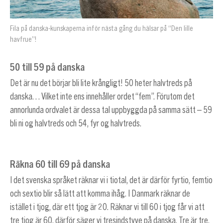
Fila på danska-kunskaperna inför nästa gång du hälsar på “Den lille
havfrue”!
50 till 59 på danska
Det är nu det börjar bli lite krångligt! 50 heter halvtreds på
danska… Vilket inte ens innehåller ordet “fem”. Förutom det
annorlunda ordvalet är dessa tal uppbyggda på samma sätt – 59
bli ni og halvtreds och 54, fyr og halvtreds.
Räkna 60 till 69 på danska
I det svenska språket räknar vi i tiotal, det är därför fyrtio, femtio
och sextio blir så lätt att komma ihåg. I Danmark räknar de
istället i tjog, där ett tjog är 20. Räknar vi till 60 i tjog får vi att
tre tjog är 60, därför säger vi tresindstyve på danska. Tre är tre,