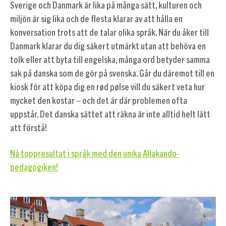
Sverige och Danmark är lika på många sätt, kulturen och
miljön är sig lika och de flesta klarar av att hålla en
konversation trots att de talar olika språk. När du åker till
Danmark klarar du dig säkert utmärkt utan att behöva en
tolk eller att byta till engelska, många ord betyder samma
sak på danska som de gör på svenska. Går du däremot till en
kiosk för att köpa dig en rød pølse vill du säkert veta hur
mycket den kostar – och det är där problemen ofta
uppstår. Det danska sättet att räkna är inte alltid helt lätt
att förstå!
Nå toppresultat i språk med den unika Allakando-
pedagogiken!