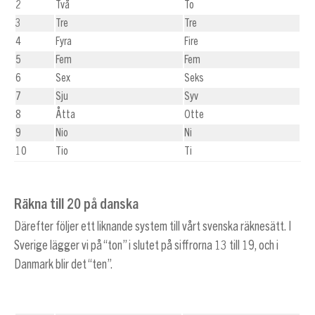
2
Två
To
3
Tre
Tre
4
Fyra
Fire
5
Fem
Fem
6
Sex
Seks
7
Sju
Syv
8
Åtta
Otte
9
Nio
Ni
10
Tio
Ti
Räkna till 20 på danska
Därefter följer ett liknande system till vårt svenska räknesätt. I
Sverige lägger vi på “ton” i slutet på siffrorna 13 till 19, och i
Danmark blir det “ten”.