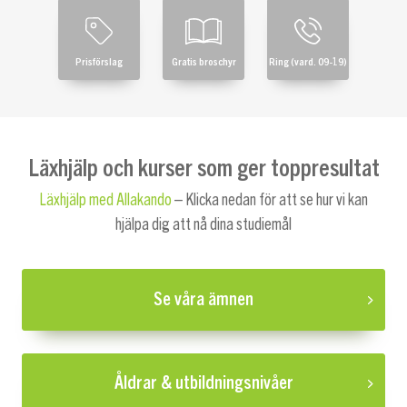
Prisförslag
Gratis broschyr
Ring (vard. 09-19)
Läxhjälp och kurser som ger toppresultat
Läxhjälp med Allakando
– Klicka nedan för att se hur vi kan
hjälpa dig att nå dina studiemål
Se våra ämnen
Åldrar & utbildningsnivåer