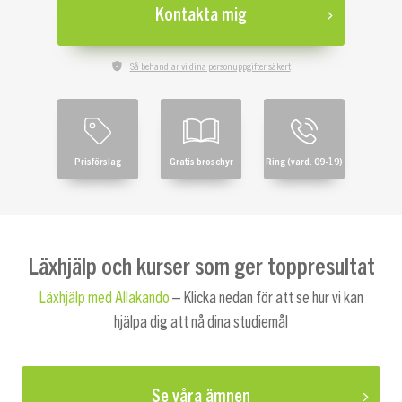
Kontakta mig
Så behandlar vi dina personuppgifter säkert
Prisförslag
Gratis broschyr
Ring (vard. 09-19)
Läxhjälp och kurser som ger toppresultat
Läxhjälp med Allakando
– Klicka nedan för att se hur vi kan
hjälpa dig att nå dina studiemål
Se våra ämnen