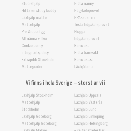
Studiehjälp
Hitta nanny
Hitta en study buddy
Högskoleprovet
Läxhjälp matte
HPAkademin
Mattehjälp
Testa högskoleprovet
Pris & upplägg
Plugga
Allmänna villkor
högskoleprovet
Cookie policy
Barnvakt
Integritetspolicy
Hitta barnvakt
Extrajobb Stockholm
Barnvakt.se
Matteguider
Läxhjälp.nu
Vi finns i hela Sverige – störst är vi i
Läxhjälp Stockholm
Läxhjälp Uppsala
Mattehjälp
Läxhjälp Västerås
Stockholm
Läxhjälp Lund
Läxhjälp Göteborg
Läxhjälp Linköping
Mattehjälp Göteborg
Läxhjälp Helsingborg
Läxhjälp Malmö
+ se fler städer här