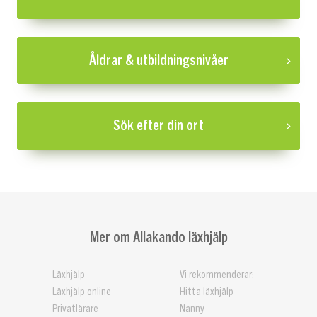
Åldrar & utbildningsnivåer
Sök efter din ort
Mer om Allakando läxhjälp
Läxhjälp
Vi rekommenderar:
Läxhjälp online
Hitta läxhjälp
Privatlärare
Nanny