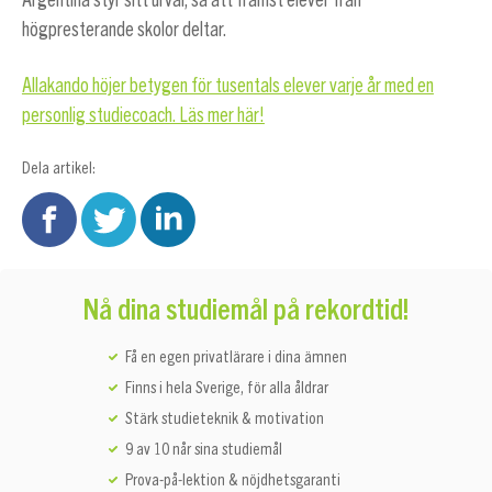
Argentina styr sitt urval, så att främst elever från
högpresterande skolor deltar.
Allakando höjer betygen för tusentals elever varje år med en
personlig studiecoach. Läs mer här!
Dela artikel:
Nå dina studiemål på rekordtid!
Få en egen privatlärare i dina ämnen
Finns i hela Sverige, för alla åldrar
Stärk studieteknik & motivation
9 av 10 når sina studiemål
Prova-på-lektion & nöjdhetsgaranti