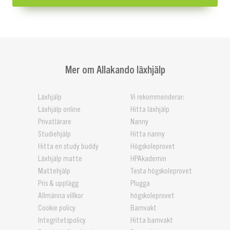
Mer om Allakando läxhjälp
Läxhjälp
Vi rekommenderar:
Läxhjälp online
Hitta läxhjälp
Privatlärare
Nanny
Studiehjälp
Hitta nanny
Hitta en study buddy
Högskoleprovet
Läxhjälp matte
HPAkademin
Mattehjälp
Testa högskoleprovet
Pris & upplägg
Plugga
Allmänna villkor
högskoleprovet
Cookie policy
Barnvakt
Integritetspolicy
Hitta barnvakt