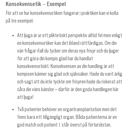
Konsekvensetik – Exempel
För att se hur konsekvensetiken fungerar i praktiken kan vi kolla
på tre exempel:
Att ljuga är ur ett pliktetiskt perspektiv alltid fel men enligt
en konsekvensetiker kan det ibland rättfärdigas. Om din
vän frågar ifall du tycker om deras nya frisyr och du ljuger
för att göra din kompis glad har du handlat
konsekvensetiskt. Konsekvensen av din handling är att
kompisen känner sig glad och självsäker. Hade du varit ärlig
och sagt att du inte tyckte om frisyren hade du riskerat att
såra din väns känslor – därför är den goda handlingen här
att ljuga!
Två patienter behöver en organtransplantation men det
finns bara ett tillgängligt organ. Båda patienterna är en
god match och patient 1 står överst på förturslistan.