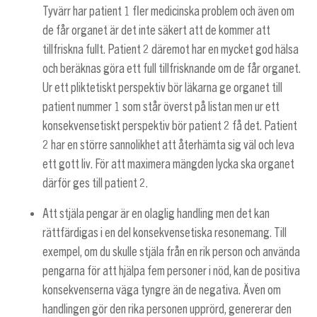
Tyvärr har patient 1 fler medicinska problem och även om
de får organet är det inte säkert att de kommer att
tillfriskna fullt. Patient 2 däremot har en mycket god hälsa
och beräknas göra ett full tillfrisknande om de får organet.
Ur ett pliktetiskt perspektiv bör läkarna ge organet till
patient nummer 1 som står överst på listan men ur ett
konsekvensetiskt perspektiv bör patient 2 få det. Patient
2 har en större sannolikhet att återhämta sig väl och leva
ett gott liv. För att maximera mängden lycka ska organet
därför ges till patient 2.
Att stjäla pengar är en olaglig handling men det kan
rättfärdigas i en del konsekvensetiska resonemang. Till
exempel, om du skulle stjäla från en rik person och använda
pengarna för att hjälpa fem personer i nöd, kan de positiva
konsekvenserna väga tyngre än de negativa. Även om
handlingen gör den rika personen upprörd, genererar den