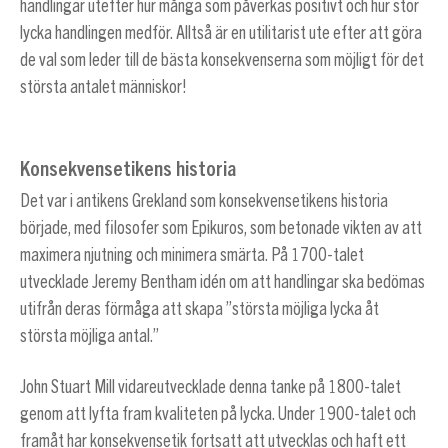
handlingar utefter hur många som påverkas positivt och hur stor
lycka handlingen medför. Alltså är en utilitarist ute efter att göra
de val som leder till de bästa konsekvenserna som möjligt för det
största antalet människor!
Konsekvensetikens historia
Det var i antikens Grekland som konsekvensetikens historia
började, med filosofer som Epikuros, som betonade vikten av att
maximera njutning och minimera smärta. På 1700-talet
utvecklade Jeremy Bentham idén om att handlingar ska bedömas
utifrån deras förmåga att skapa ”största möjliga lycka åt
största möjliga antal.”
John Stuart Mill vidareutvecklade denna tanke på 1800-talet
genom att lyfta fram kvaliteten på lycka. Under 1900-talet och
framåt har konsekvensetik fortsatt att utvecklas och haft ett