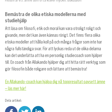
Filosofi är ett ämne som ofta kräver mycket diskussion!
Bemästra de olika etiska modellerna med
studiehjälp
Att läsa om filosofi, etik och moral kan vara otroligt roligt och
givande, men det kan även kännas rörigt. Det finns flera olika
etiska modeller att hålla koll på och många frågor som inte har
några fullständiga svar. För att lyckas reda ut de olika delarna
kan det underlätta att ha en personlig studiecoach som hjälper
till. En coach från Allakando hjälper dig att hitta rätt verktyg som
gör filosofin både roligare och lättare att bemästra!
En Allakando-coach kan hjälpa dig nå toppresultat oavsett ämne
– läs mer här!
Dela artikel: